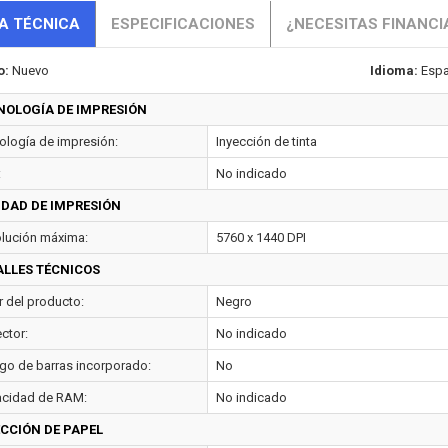
A TÉCNICA
ESPECIFICACIONES
¿NECESITAS FINANCI
o:
Nuevo
Idioma:
Espa
NOLOGÍA DE IMPRESIÓN
ología de impresión:
Inyección de tinta
:
No indicado
IDAD DE IMPRESIÓN
lución máxima:
5760 x 1440 DPI
ALLES TÉCNICOS
r del producto:
Negro
ctor:
No indicado
go de barras incorporado:
No
cidad de RAM:
No indicado
ECCIÓN DE PAPEL