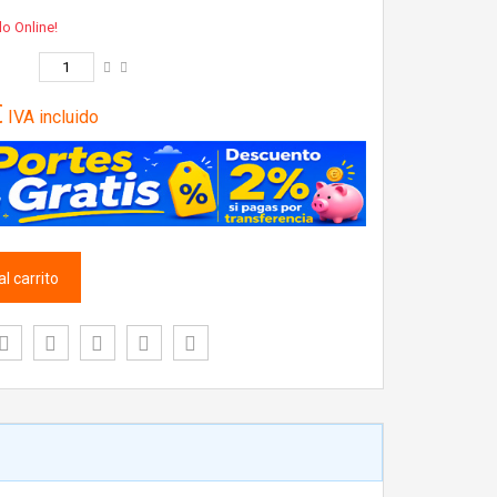
lo Online!
€
IVA incluido
l carrito