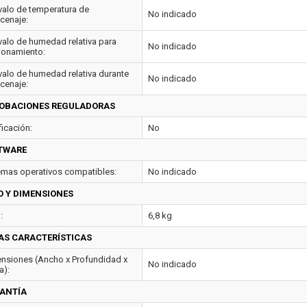
rvalo de temperatura de
No indicado
cenaje:
rvalo de humedad relativa para
No indicado
ionamiento:
rvalo de humedad relativa durante
No indicado
cenaje:
OBACIONES REGULADORAS
ficación:
No
TWARE
emas operativos compatibles:
No indicado
O Y DIMENSIONES
:
6,8 kg
AS CARACTERÍSTICAS
nsiones (Ancho x Profundidad x
No indicado
a):
ANTÍA