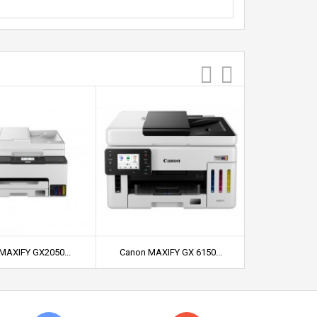
MAXIFY GX2050...
Canon MAXIFY GX 6150...
Canon MAXI