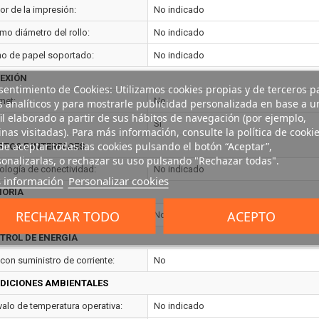
or de la impresión:
No indicado
mo diámetro del rollo:
No indicado
o de papel soportado:
No indicado
EXIÓN
entimiento de Cookies: Utilizamos cookies propias y de terceros p
net:
No
s analíticos y para mostrarle publicidad personalizada en base a u
il elaborado a partir de sus hábitos de navegación (por ejemplo,
Si
nas visitadas). Para más información, consulte la política de cookie
e aceptar todas las cookies pulsando el botón “Aceptar”,
RTOS E INTERFACES
onalizarlas, o rechazar su uso pulsando "Rechazar todas".
ología de conectividad:
No indicado
 información
Personalizar cookies
ORIA
RECHAZAR TODO
ACEPTO
ria Flash:
No
TROL DE ENERGÍA
con suministro de corriente:
No
DICIONES AMBIENTALES
rvalo de temperatura operativa:
No indicado