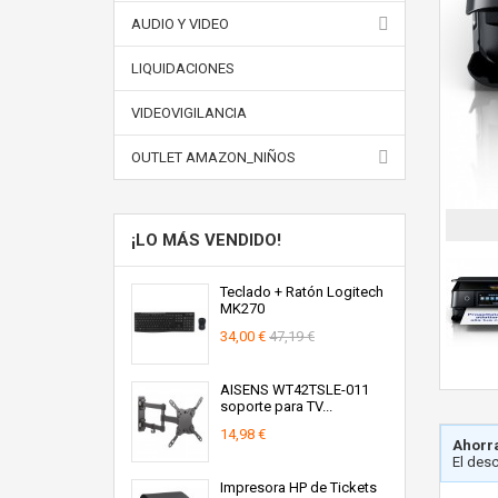
AUDIO Y VIDEO
LIQUIDACIONES
VIDEOVIGILANCIA
OUTLET AMAZON_NIÑOS
¡LO MÁS VENDIDO!
Teclado + Ratón Logitech
MK270
34,00 €
47,19 €
AISENS WT42TSLE-011
soporte para TV...
14,98 €
Ahorra
El des
Impresora HP de Tickets