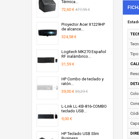
Térmica...
FICH
72,60 €
477,95 €
Estad
Proyector Acer X1229HP
de alcance...
TEC
324,58 €
Tecn
Logitech MK270 Español
Tipo
RF inalámbrico...
CAL
31,59 €
Reso
HP Combo de teclado y
ratón...
DET
39,00 €
59,29 €
Colo
Cone
L-Link LL-KB-816-COMBO
teclado USB...
Códi
9,00 €
Capa
DIR
HP Teclado USB Slim
Business