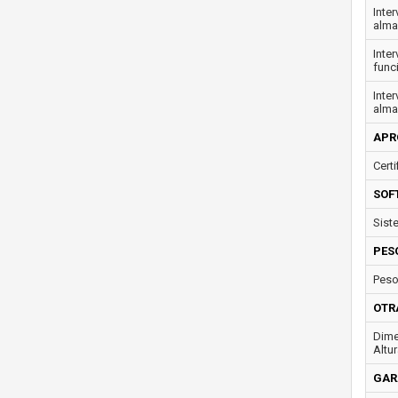
Inte
alma
Inte
func
Inte
alma
APR
Certi
SOF
Sist
PES
Peso
OTR
Dime
Altur
GAR