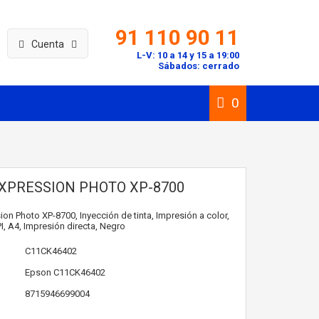
91 110 90 11
Cuenta
L-V: 10 a 14 y 15 a 19:00
Sábados: cerrado
0
XPRESSION PHOTO XP-8700
on Photo XP-8700, Inyección de tinta, Impresión a color,
I, A4, Impresión directa, Negro
C11CK46402
Epson
C11CK46402
8715946699004