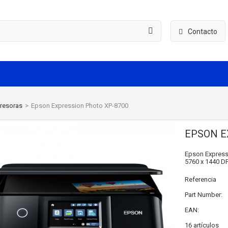
Contacto
resoras
>
Epson Expression Photo XP-8700
EPSON E
Epson Expressi
5760 x 1440 DP
Referencia
Part Number:
EAN:
16
artículos