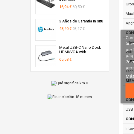
Gros
16,94 €
60,50 €
Máxi
3 Años de Garantía In situ
Anch
48,40 €
93,17 €
CON
Cons
Ether
fine
Metal USB-C Nano Dock
perf
HDMI/VGA with...
Wifi:
pági
65,58 €
Pued
PUE
pers
Tecn
Más
MEM
Memo
CON
USB 
CON
Inte