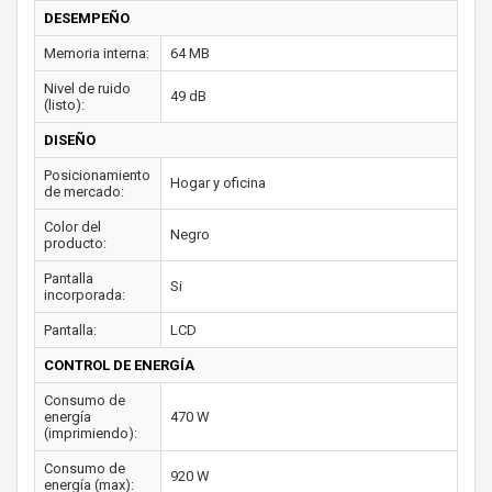
DESEMPEÑO
Memoria interna:
64 MB
Nivel de ruido
49 dB
(listo):
DISEÑO
Posicionamiento
Hogar y oficina
de mercado:
Color del
Negro
producto:
Pantalla
Si
incorporada:
Pantalla:
LCD
CONTROL DE ENERGÍA
Consumo de
energía
470 W
(imprimiendo):
Consumo de
920 W
energía (max):