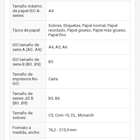
Tamaño máximo
de papel ISO A-
A4
series:
Sobres, Etiquetas, Papel normal, Papel
Tipos de papel:
reciclado, Papel grueso, Papel más grueso,
Papel fino
ISO tamaño de
A4, A5, A6
serie A (A0...A9):
ISO tamaño de
B5
serie B (B0...B9):
Tamaño de
impresora No-
Carta
ISO:
Tamaño de
series JIS B
B5, B6
(B0...B9):
Tamaño de
C5, Com-10, DL, Monarch
sobres:
Formato a
76,2 - 215,9 mm
medida, ancho: