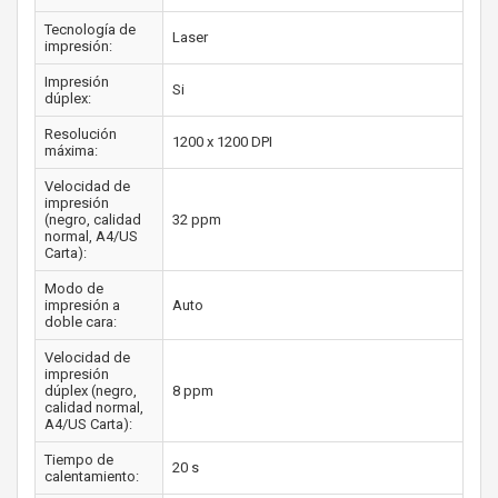
Tecnología de
Laser
impresión:
Impresión
Si
dúplex:
Resolución
1200 x 1200 DPI
máxima:
Velocidad de
impresión
(negro, calidad
32 ppm
normal, A4/US
Carta):
Modo de
impresión a
Auto
doble cara:
Velocidad de
impresión
dúplex (negro,
8 ppm
calidad normal,
A4/US Carta):
Tiempo de
20 s
calentamiento: