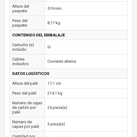
Altura del
519 mm
paquete:
Peso del
8,17 kg
paquete:
CONTENIDO DEL EMBALAJE
Cartucho (s)
Si
incluido:
Cables
Corriente alterna
incluidos:
DATOS LOGÍSTICOS
Altura del palé:
17,1 cm
Peso del palé:
214,1 kg
Número de cajas
de cartón por
24 pieza(s)
palé:
Número de
3 pieza(s)
capas por palé:
Cantidad por