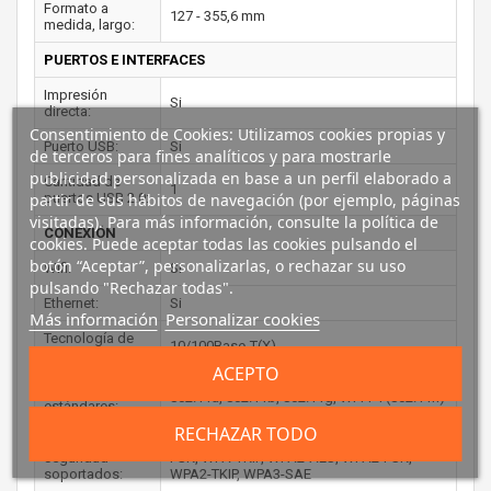
Formato a
127 - 355,6 mm
medida, largo:
PUERTOS E INTERFACES
Impresión
Si
directa:
Consentimiento de Cookies: Utilizamos cookies propias y
Puerto USB:
Si
de terceros para fines analíticos y para mostrarle
publicidad personalizada en base a un perfil elaborado a
Cantidad de
1
partir de sus hábitos de navegación (por ejemplo, páginas
puertos USB 2.0:
visitadas). Para más información, consulte la política de
CONEXIÓN
cookies. Puede aceptar todas las cookies pulsando el
botón “Aceptar”, personalizarlas, o rechazar su uso
Wifi:
Si
pulsando "Rechazar todas".
Ethernet:
Si
Más información
Personalizar cookies
Tecnología de
10/100Base-T(X)
cableado:
ACEPTO
Wi-Fi
802.11a, 802.11b, 802.11g, Wi-Fi 4 (802.11n)
estándares:
RECHAZAR TODO
Algoritmos de
64-bit WEP, 128-bit WEP, WPA-AES, WPA-
seguridad
PSK, WPA-TKIP, WPA2-AES, WPA2-PSK,
soportados:
WPA2-TKIP, WPA3-SAE