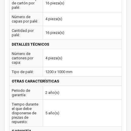
de cartón por
16 pieza(s)
palé:
Número de
4 pieza(s)
capas por palé:
Cantidad por
16 pieza(s)
palé:
DETALLES TÉCNICOS
Número de
cartones por
4 pieza(s)
capa:
Tipo de palé:
1200 x 1000 mm
OTRAS CARACTERÍSTICAS
Periodo de
2 año(s)
garantía:
Tiempo durante
el que debe
disponerse de
5 año(s)
piezas de
repuesto: