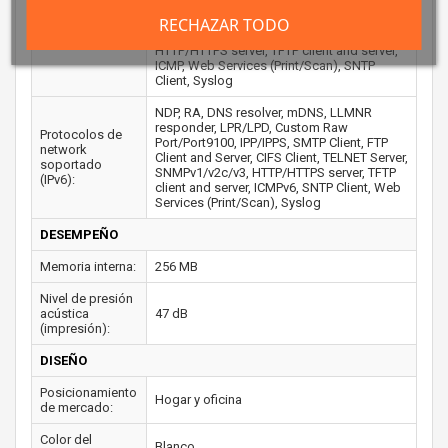
LPR/LPD, Custom Raw Port/ Port9100, SMTP
network
Client, IPP/IPPS, FTP Client and Server, CIFS
RECHAZAR TODO
soportados
Client, TELNET Server, SNMPv1/v2c/v3,
(IPv4):
HTTP/HTTPS server, TFTP client and server,
ICMP, Web Services (Print/Scan), SNTP
Client, Syslog
NDP, RA, DNS resolver, mDNS, LLMNR
responder, LPR/LPD, Custom Raw
Protocolos de
Port/Port9100, IPP/IPPS, SMTP Client, FTP
network
Client and Server, CIFS Client, TELNET Server,
soportado
SNMPv1/v2c/v3, HTTP/HTTPS server, TFTP
(IPv6):
client and server, ICMPv6, SNTP Client, Web
Services (Print/Scan), Syslog
DESEMPEÑO
Memoria interna:
256 MB
Nivel de presión
acústica
47 dB
(impresión):
DISEÑO
Posicionamiento
Hogar y oficina
de mercado:
Color del
Blanco