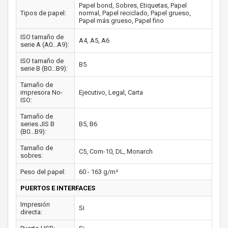
Papel bond, Sobres, Etiquetas, Papel
Tipos de papel:
normal, Papel reciclado, Papel grueso,
Papel más grueso, Papel fino
ISO tamaño de
A4, A5, A6
serie A (A0...A9):
ISO tamaño de
B5
serie B (B0...B9):
Tamaño de
impresora No-
Ejecutivo, Legal, Carta
ISO:
Tamaño de
series JIS B
B5, B6
(B0...B9):
Tamaño de
C5, Com-10, DL, Monarch
sobres:
Peso del papel:
60 - 163 g/m²
PUERTOS E INTERFACES
Impresión
Si
directa: