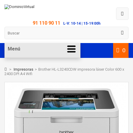
91 110 90 11
L-V: 10-14 | 15-19:00h
Menú
0
>
Impresoras
>
Brother HL-L3240CDW impresora láser Color 600 x
2400 DPI A4 Wifi