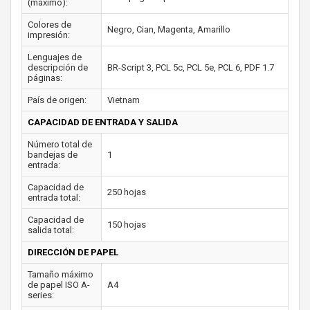
(máximo):
Colores de
Negro, Cian, Magenta, Amarillo
impresión:
Lenguajes de
descripción de
BR-Script 3, PCL 5c, PCL 5e, PCL 6, PDF 1.7
páginas:
País de origen:
Vietnam
CAPACIDAD DE ENTRADA Y SALIDA
Número total de
bandejas de
1
entrada:
Capacidad de
250 hojas
entrada total:
Capacidad de
150 hojas
salida total:
DIRECCIÓN DE PAPEL
Tamaño máximo
de papel ISO A-
A4
series: