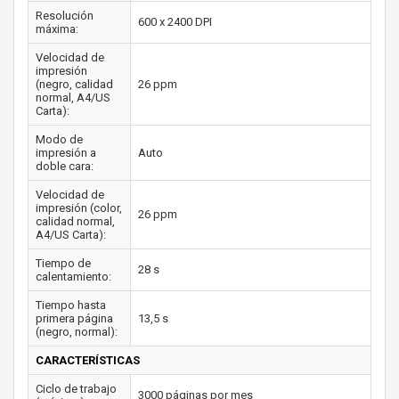
Resolución
600 x 2400 DPI
máxima:
Velocidad de
impresión
(negro, calidad
26 ppm
normal, A4/US
Carta):
Modo de
impresión a
Auto
doble cara:
Velocidad de
impresión (color,
26 ppm
calidad normal,
A4/US Carta):
Tiempo de
28 s
calentamiento:
Tiempo hasta
primera página
13,5 s
(negro, normal):
CARACTERÍSTICAS
Ciclo de trabajo
3000 páginas por mes