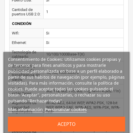
Puerto USB:
Si
Cantidad de
1
puertos USB 2.0:
CONEXIÓN
Wifi:
Si
Ethernet:
Si
Tecnología de
10/100/1000Base-T(X)
cableado:
Consentimiento de Cookies: Utilizamos cookies propias y
de terceros para fines analíticos y para mostrarle
Ethernet LAN,
publicidad personalizada en base a un perfil elaborado a
velocidad de
10,100,1000 Mbit/s
transferencia de
partir de sus hábitos de navegación (por ejemplo, páginas
datos:
visitadas). Para más información, consulte la política de
cookies. Puede aceptar todas las cookies pulsando el
Wi-Fi
802.11a, 802.11b, 802.11g, Wi-Fi 4 (802.11n)
estándares:
botón “Aceptar”, personalizarlas, o rechazar su uso
pulsando "Rechazar todas".
Algoritmos de
WPA2-AES, 64-bit WEP, WPA2-PSK, 128-bit
seguridad
WEP, WPA3-SAE, WPA-AES, WPA-PSK, WPA-
Más información
Personalizar cookies
soportados:
TKIP
ARP, RARP, BOOTP, DHCP, APIPA(Auto IP),
ACEPTO
WINS/ NetBIOS name resolution, DNS
Resolver, mDNS, LLMNR responder,
Protocolos de