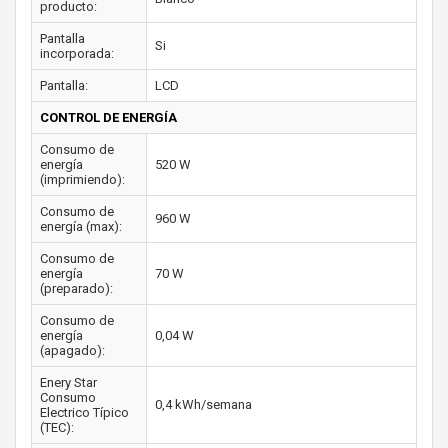
producto:
Pantalla
Si
incorporada:
Pantalla:
LCD
CONTROL DE ENERGÍA
Consumo de
energía
520 W
(imprimiendo):
Consumo de
960 W
energía (max):
Consumo de
energía
70 W
(preparado):
Consumo de
energía
0,04 W
(apagado):
Enery Star
Consumo
0,4 kWh/semana
Electrico Típico
(TEC):