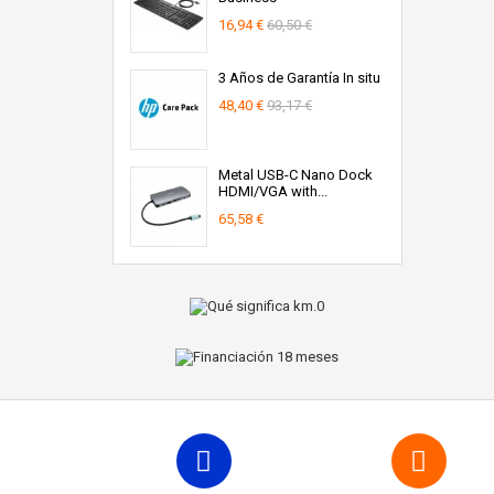
16,94 €
60,50 €
3 Años de Garantía In situ
48,40 €
93,17 €
Metal USB-C Nano Dock
HDMI/VGA with...
65,58 €