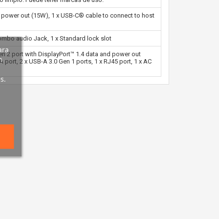
 power out (15W), 1 x USB-C® cable to connect to host
Combo audio Jack, 1 x Standard lock slot
ara
en 2 port with DisplayPort™ 1.4 data and power out
n
A port, 2 x USB-A 3.0 Gen 1 ports, 1 x RJ45 port, 1 x AC
s.