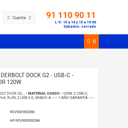
91 110 90 11
Cuenta
L-V: 10 a 14 y 15 a 19:00
Sábados: cerrado
0
DERBOLT DOCK G2 - USB-C -
OR 120W
LT DOCK G2, ,
- MATERIAL USADO -
120W, 2 USB-C,
ort, RJ45, 2 USB 3.0, GRADO A ----- 1 AÑO GARANTÍA -----
REV903900286
HP
REV903900286