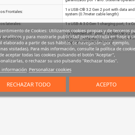
1 x USB-C® 3.2 Gen 2 port with data and
tos Frontales:
system (0.7meter cable length)
os laterales:
1 x USB-A 3.0 Gen 1 charging port, 1 x 
entimiento de Cookies: Utilizamos cookies propias y de terceros p
1 x Thunderbolt™ port, 1 x USB-C® 3.2 G
s analíticos y para mostrarle publicidad personalizada en base a u
tos traseros:
(15W), 2 x DisplayPort™ 1.4 ports, 1 x VG
il elaborado a partir de sus hábitos de navegación (por ejemplo,
adapter connector (7.4mm)
nas visitadas). Para más información, consulte la política de cookie
e aceptar todas las cookies pulsando el botón “Aceptar”,
onalizarlas, o rechazar su uso pulsando "Rechazar todas".
 información
Personalizar cookies
RECHAZAR TODO
ACEPTO