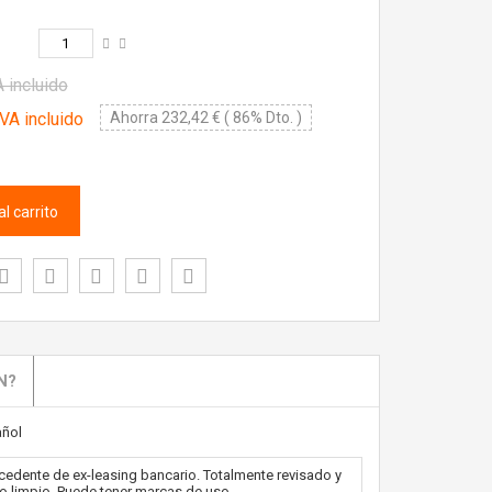
 incluido
VA incluido
Ahorra 232,42 € ( 86% Dto. )
l carrito
N?
ñol
edente de ex-leasing bancario. Totalmente revisado y
o limpio. Puede tener marcas de uso.