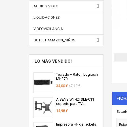
AUDIO Y VIDEO
LIQUIDACIONES
VIDEOVIGILANCIA
OUTLET AMAZON_NIÑOS
¡LO MÁS VENDIDO!
Teclado + Ratón Logitech
MK270
34,00 €
47,19 €
FICH
AISENS WT42TSLE-011
soporte para TV...
14,98 €
Estad
Impresora HP de Tickets
Esta