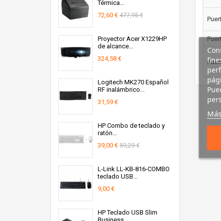
Térmica...
72,60 €
477,95 €
Puer
Proyector Acer X1229HP
Puert
de alcance...
Cons
324,58 €
fine
Puer
perf
pági
Logitech MK270 Español
Pued
RF inalámbrico...
pers
31,59 €
Más
HP Combo de teclado y
ratón...
39,00 €
59,29 €
L-Link LL-KB-816-COMBO
teclado USB...
9,00 €
HP Teclado USB Slim
Business