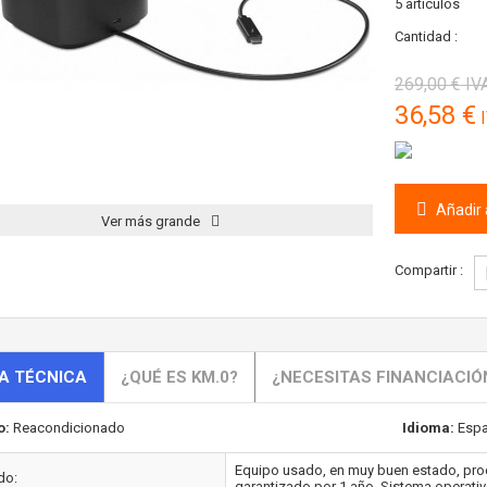
5
artículos
Cantidad :
269,00 €
IVA
36,58 €
I
Añadir a
Ver más grande
Compartir :
A TÉCNICA
¿QUÉ ES KM.0?
¿NECESITAS FINANCIACIÓ
o:
Reacondicionado
Idioma:
Espa
Equipo usado, en muy buen estado, proc
do:
garantizado por 1 año. Sistema operativ