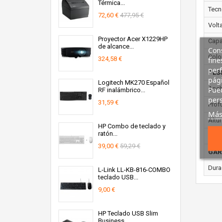
Térmica...
Tecn
72,60 €
477,95 €
Volta
Proyector Acer X1229HP
Capa
de alcance...
Cons
Colo
324,58 €
fine
perf
PES
pági
Logitech MK270 Español
Anch
Pued
RF inalámbrico...
pers
31,59 €
Prof
Más
Altur
HP Combo de teclado y
ratón...
Peso
39,00 €
59,29 €
GAR
Dura
L-Link LL-KB-816-COMBO
teclado USB...
9,00 €
HP Teclado USB Slim
Business