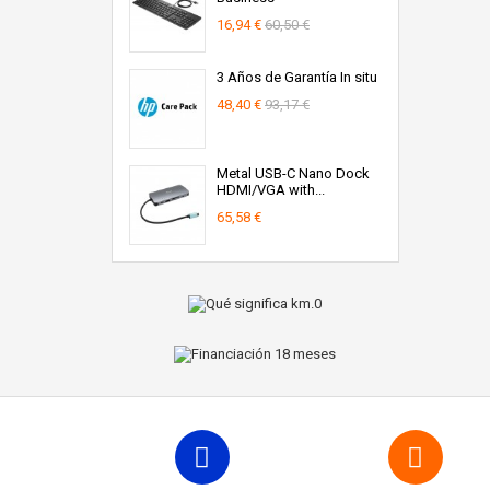
16,94 €
60,50 €
3 Años de Garantía In situ
48,40 €
93,17 €
Metal USB-C Nano Dock
HDMI/VGA with...
65,58 €