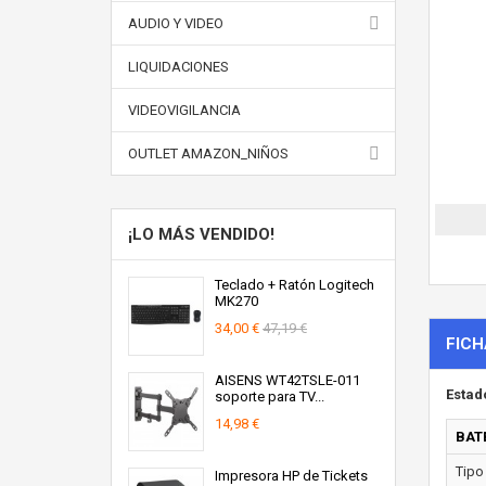
AUDIO Y VIDEO
LIQUIDACIONES
VIDEOVIGILANCIA
OUTLET AMAZON_NIÑOS
¡LO MÁS VENDIDO!
Teclado + Ratón Logitech
MK270
34,00 €
47,19 €
FICH
AISENS WT42TSLE-011
Estad
soporte para TV...
14,98 €
BAT
Tipo 
Impresora HP de Tickets