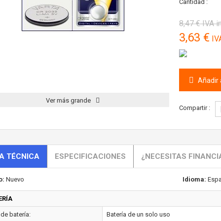
Cantidad :
8,47 €
IVA i
3,63 €
IVA
Añadir a
Ver más grande
Compartir :
A TÉCNICA
ESPECIFICACIONES
¿NECESITAS FINANCI
o:
Nuevo
Idioma:
Espa
ERÍA
de batería:
Batería de un solo uso