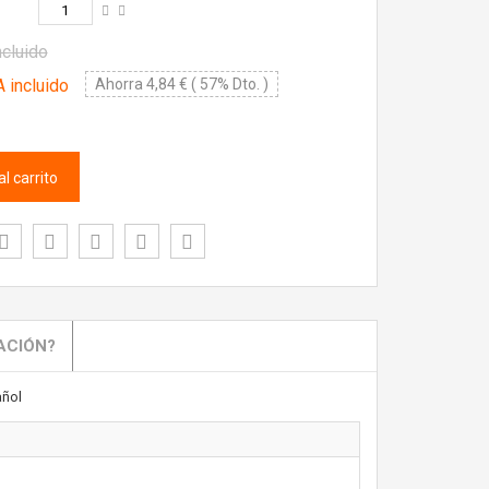
ncluido
 incluido
Ahorra 4,84 € ( 57% Dto. )
l carrito
ACIÓN?
ñol