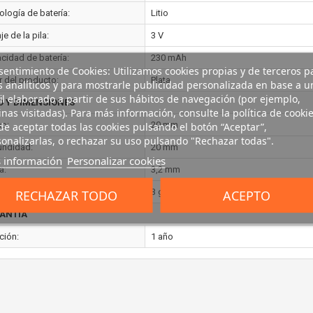
ología de batería:
Litio
je de la pila:
3 V
cidad de batería:
230 mAh
entimiento de Cookies: Utilizamos cookies propias y de terceros p
r del producto:
Plata
s analíticos y para mostrarle publicidad personalizada en base a u
il elaborado a partir de sus hábitos de navegación (por ejemplo,
O Y DIMENSIONES
nas visitadas). Para más información, consulte la política de cookie
o:
e aceptar todas las cookies pulsando el botón “Aceptar”,
20 mm
onalizarlas, o rechazar su uso pulsando "Rechazar todas".
undidad:
20 mm
 información
Personalizar cookies
a:
3,2 mm
:
RECHAZAR TODO
3 g
ACEPTO
ANTÍA
ción:
1 año