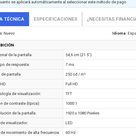
cuento se aplicará automáticamente al seleccionar este método de pago.
A TÉCNICA
ESPECIFICACIONES
¿NECESITAS FINANCI
o:
Nuevo
Idioma:
Espa
IBICIÓN
nal de la pantalla:
54,6 cm (21.5")
po de respuesta:
7 ms
o de pantalla:
250 cd / m²
 HD:
Full HD
ología de visualización:
TFT
n de contraste (típica):
1000:1
ución de la pantalla:
1920 x 1080 Pixeles
 de visualizador:
LED
 de movimiento de alta frecuencia:
60 Hz