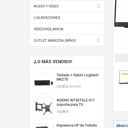
AUDIO Y VIDEO
LIQUIDACIONES
VIDEOVIGILANCIA
OUTLET AMAZON_NIÑOS
¡LO MÁS VENDIDO!
Teclado + Ratón Logitech
MK270
34,00 €
47,19 €
AISENS WT42TSLE-011
soporte para TV...
14,98 €
Impresora HP de Tickets
Ahorra