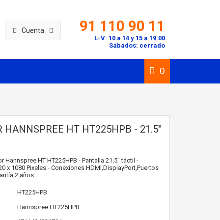
91 110 90 11
Cuenta
L-V: 10 a 14 y 15 a 19:00
Sábados: cerrado
0
 HANNSPREE HT HT225HPB - 21.5"
r Hannspree HT HT225HPB - Pantalla 21.5" táctil -
0 x 1080 Pixeles - Conexiones HDMI,DisplayPort,Puertos
antía 2 años
HT225HPB
Hannspree
HT225HPB