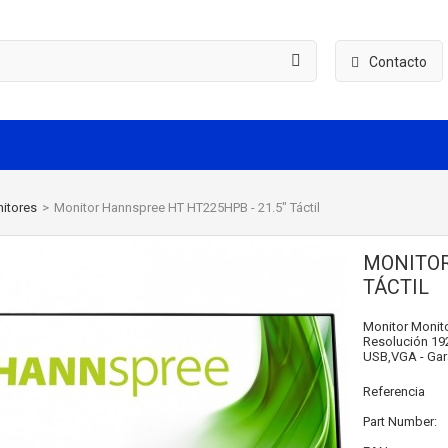
Contacto
itores
>
Monitor Hannspree HT HT225HPB - 21.5" Táctil
MONITOR
TÁCTIL
Monitor Monito
Resolución 192
USB,VGA - Gar
Referencia
Part Number: