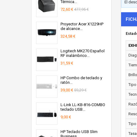
Térmica...
El des
72,60 €
477,95 €
FICH
Proyector Acer X1229HP
de alcance...
Estad
324,58 €
EXH
Logitech MK270 Español
Diago
RF inalámbrico...
31,59 €
Tiem
Brill
HP Combo de teclado y
ratón...
Tipo
39,00 €
59,29 €
Tecn
Razó
L-Link LL-KB-816-COMBO
teclado USB...
Resol
9,00 €
Tipo
HP Teclado USB Slim
Tasa
Business