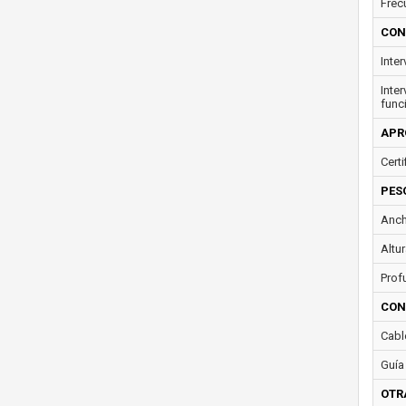
Frec
CON
Inte
Inte
func
APR
Certi
PES
Anch
Altur
Prof
CON
Cabl
Guía
OTR