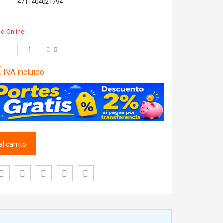
4711404021794
lo Online!
€
IVA incluido
l carrito