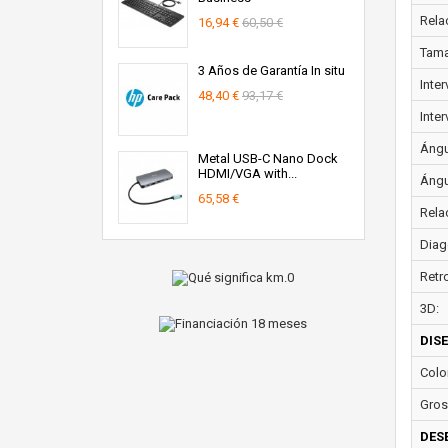
Rela
16,94 €
60,50 €
Tama
3 Años de Garantía In situ
Inte
48,40 €
93,17 €
Inter
Ángul
Metal USB-C Nano Dock
HDMI/VGA with...
Ángul
65,58 €
Rela
Diag
Retr
3D:
DIS
Colo
Groso
DES