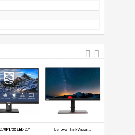
 279P1/00 LED 27"
Lenovo ThinkVision...
Monitor