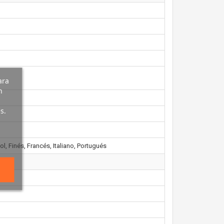
ara
n
s.
, Finés, Francés, Italiano, Portugués