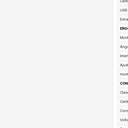
Cant
USB:
Entr
ERG
Mont
Ángu
Inte
Ajust
mont
CON
Clase
Certi
Cons
Volt