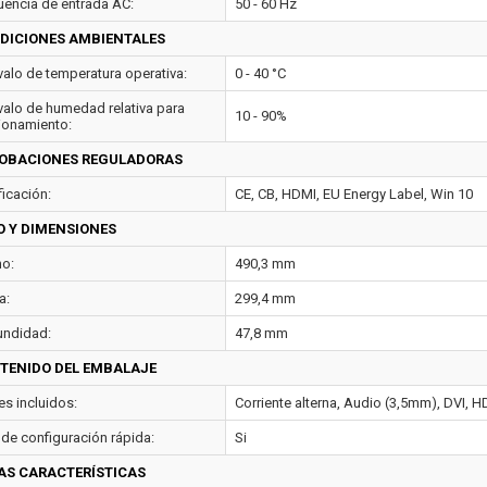
uencia de entrada AC:
50 - 60 Hz
DICIONES AMBIENTALES
rvalo de temperatura operativa:
0 - 40 °C
rvalo de humedad relativa para
10 - 90%
ionamiento:
OBACIONES REGULADORAS
ficación:
CE, CB, HDMI, EU Energy Label, Win 10
O Y DIMENSIONES
o:
490,3 mm
a:
299,4 mm
undidad:
47,8 mm
TENIDO DEL EMBALAJE
es incluidos:
Corriente alterna, Audio (3,5mm), DVI, 
 de configuración rápida:
Si
AS CARACTERÍSTICAS