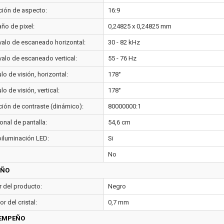
ción de aspecto:
16:9
ño de pixel:
0,24825 x 0,24825 mm
rvalo de escaneado horizontal:
30 - 82 kHz
valo de escaneado vertical:
55 - 76 Hz
o de visión, horizontal:
178°
o de visión, vertical:
178°
ción de contraste (dinámico):
80000000:1
onal de pantalla:
54,6 cm
oiluminación LED:
Si
No
EÑO
r del producto:
Negro
r del cristal:
0,7 mm
EMPEÑO