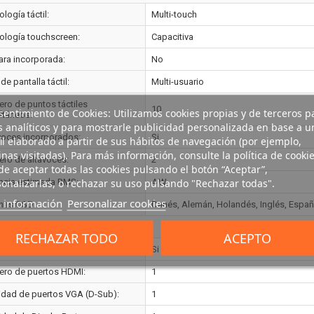
logía táctil:
Multi-touch
ología touchscreen:
Capacitiva
ra incorporada:
No
de pantalla táctil:
Multi-usuario
ro de puntos táctiles
10
entimiento de Cookies: Utilizamos cookies propias y de terceros p
ltáneos:
s analíticos y para mostrarle publicidad personalizada en base a u
voces incorporados:
Si
il elaborado a partir de sus hábitos de navegación (por ejemplo,
nas visitadas). Para más información, consulte la política de cookie
ro de altavoces:
2
e aceptar todas las cookies pulsando el botón “Aceptar”,
onalizarlas, o rechazar su uso pulsando "Rechazar todas".
ncia estimada RMS:
4 W
 información
Personalizar cookies
mas OSD:
Danés, Alemán, Holandés, Inglés, Español
RTOS E INTERFACES
RECHAZAR TODO
ACEPTO
:
Si
ro de puertos HDMI:
1
idad de puertos VGA (D-Sub):
1