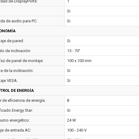
idad de DisplayPorts:
1
Si
ada de audio para PC:
Si
ONOMÍA
aje de pared:
Si
lo de inclinación:
15 - 70°
rfaz de panel de montaje:
100 x 100 mm
e de la inclinación:
Si
aje VESA:
Si
TROL DE ENERGÍA
 de eficiencia de energía:
B
ficado Energy Star:
Si
umo energético:
24 W
aje de entrada AC:
100 - 240 V