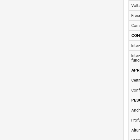
Volt
Frec
Cons
CON
Inte
Inte
func
APR
Certi
Conf
PES
Anch
Prof
Altur