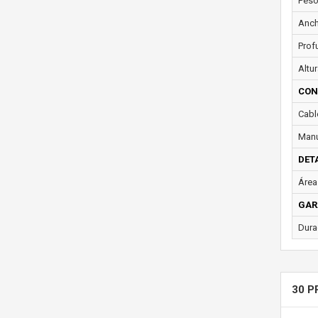
Peso
Anch
Prof
Altur
CON
Cabl
Manu
DET
Área 
GAR
Dura
30 P