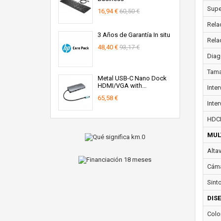
Super
16,94 €
60,50 €
Rela
3 Años de Garantía In situ
Rela
48,40 €
93,17 €
Diag
Tama
Metal USB-C Nano Dock
HDMI/VGA with...
Inte
65,58 €
Inter
HDC
MUL
Alta
Cáma
Sint
DIS
Colo