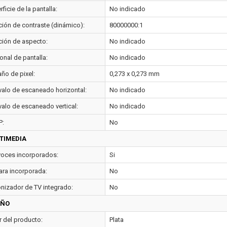
ficie de la pantalla:
No indicado
ción de contraste (dinámico):
80000000:1
ción de aspecto:
No indicado
onal de pantalla:
No indicado
ño de pixel:
0,273 x 0,273 mm
rvalo de escaneado horizontal:
No indicado
valo de escaneado vertical:
No indicado
P:
No
TIMEDIA
voces incorporados:
Si
ra incorporada:
No
onizador de TV integrado:
No
EÑO
r del producto:
Plata