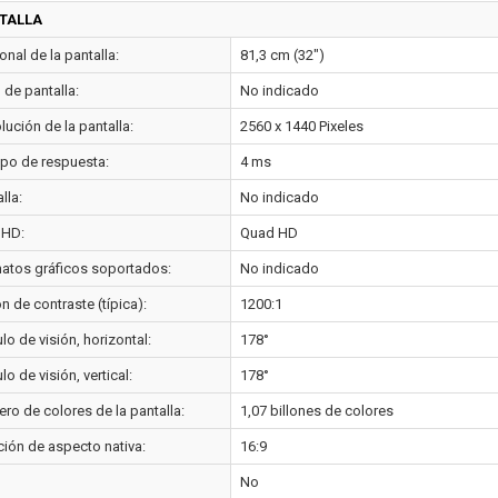
TALLA
nal de la pantalla:
81,3 cm (32")
o de pantalla:
No indicado
ución de la pantalla:
2560 x 1440 Pixeles
po de respuesta:
4 ms
lla:
No indicado
 HD:
Quad HD
atos gráficos soportados:
No indicado
n de contraste (típica):
1200:1
o de visión, horizontal:
178°
o de visión, vertical:
178°
ro de colores de la pantalla:
1,07 billones de colores
ción de aspecto nativa:
16:9
No