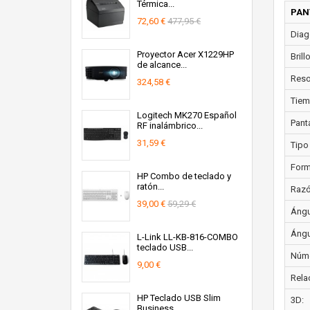
Térmica...
PAN
72,60 €
477,95 €
Diago
Proyector Acer X1229HP
Brill
de alcance...
Resol
324,58 €
Tiem
Logitech MK270 Español
Panta
RF inalámbrico...
31,59 €
Tipo
Form
HP Combo de teclado y
ratón...
Razó
39,00 €
59,29 €
Ángul
Ángul
L-Link LL-KB-816-COMBO
teclado USB...
Núme
9,00 €
Rela
HP Teclado USB Slim
3D:
Business