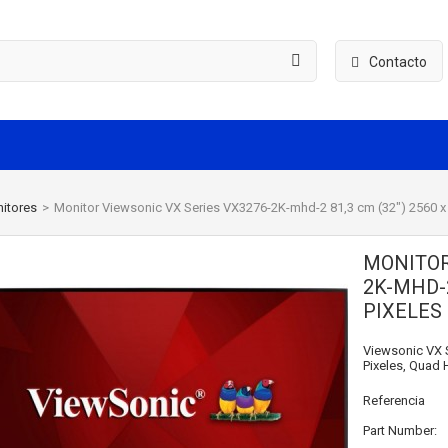
Contacto
itores
>
Monitor Viewsonic VX Series VX3276-2K-mhd-2 81,3 cm (32") 2560 x
MONITOR
2K-MHD-2
PIXELES
Viewsonic VX S
Pixeles, Quad H
Referencia
Part Number: