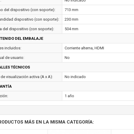
:
No indicado
o del dispositivo (con soporte):
713 mm
undidad dispositivo (con soporte):
230 mm
a del dispositivo (con soporte):
504 mm
TENIDO DEL EMBALAJE
es incluidos:
Corriente alterna, HDMI
al de usuario:
No
ALLES TÉCNICOS
de visualización activa (A x A):
No indicado
ANTÍA
ción:
1 año
RODUCTOS MÁS EN LA MISMA CATEGORÍA: