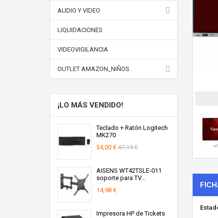
AUDIO Y VIDEO
LIQUIDACIONES
VIDEOVIGILANCIA
OUTLET AMAZON_NIÑOS
¡LO MÁS VENDIDO!
Teclado + Ratón Logitech
MK270
34,00 €
47,19 €
AISENS WT42TSLE-011
soporte para TV...
FICH
14,98 €
Estad
Impresora HP de Tickets