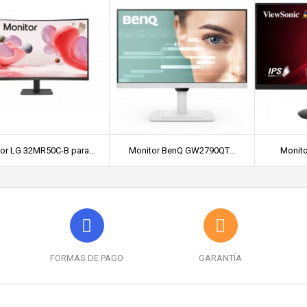
or LG 32MR50C-B para...
Monitor BenQ GW2790QT...
Monito
FORMAS DE PAGO
GARANTÍA