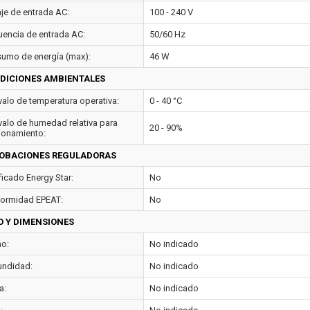
aje de entrada AC:
100 - 240 V
uencia de entrada AC:
50/60 Hz
umo de energía (max):
46 W
DICIONES AMBIENTALES
rvalo de temperatura operativa:
0 - 40 °C
rvalo de humedad relativa para
20 - 90%
ionamiento:
OBACIONES REGULADORAS
ficado Energy Star:
No
ormidad EPEAT:
No
O Y DIMENSIONES
o:
No indicado
undidad:
No indicado
a:
No indicado