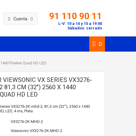
91 110 90 11
Cuenta
L-V: 10 a 14 y 15 a 19:00
Sábados: cerrado
0
 1440 Pixeles Quad HD LED
 VIEWSONIC VX SERIES VX3276-
 81,3 CM (32") 2560 X 1440
 QUAD HD LED
eries VX3276-2K-mhd-2, 81,3 cm (32"), 2560 x 1440
D, LED, 4 ms, Plata
VX3276-2K-MHD-2
Viewsonic
VX3276-2K-MHD-2