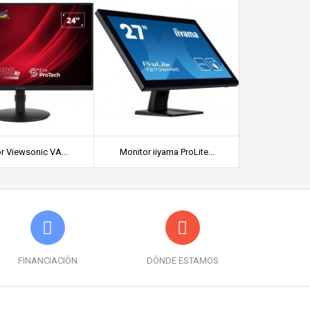
r Viewsonic VA...
Monitor iiyama ProLite...
HP Monitor 4K
FINANCIACIÓN
DÓNDE ESTAMOS