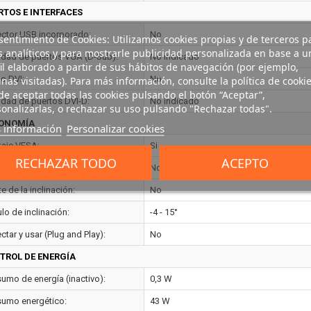
RTOS E INTERFACES
ctor USB incorporado:
No
entimiento de Cookies: Utilizamos cookies propias y de terceros p
s analíticos y para mostrarle publicidad personalizada en base a u
idad de puertos VGA (D-Sub):
No indicado
il elaborado a partir de sus hábitos de navegación (por ejemplo,
to DVI:
No
nas visitadas). Para más información, consulte la política de cookie
e aceptar todas las cookies pulsando el botón “Aceptar”,
idad de puertos DVI-D:
No indicado
onalizarlas, o rechazar su uso pulsando "Rechazar todas".
ONOMÍA
 información
Personalizar cookies
aje VESA:
Si
RECHAZAR TODO
ACEPTO
es de altura:
No
e de la inclinación:
No
lo de inclinación:
-4 - 15°
tar y usar (Plug and Play):
No
TROL DE ENERGÍA
umo de energía (inactivo):
0,3 W
umo energético:
43 W