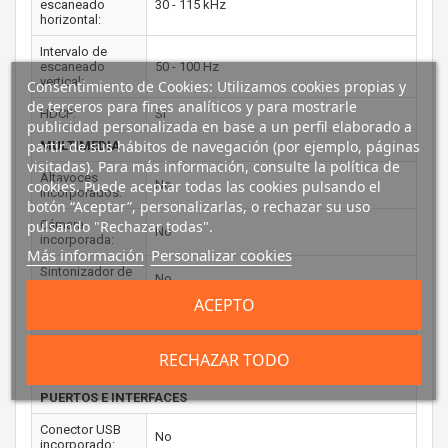
escaneado
30 - 115 kHz
horizontal:
Intervalo de
escaneado
50 - 100 Hz
vertical:
Consentimiento de Cookies: Utilizamos cookies propias y
de terceros para fines analíticos y para mostrarle
HDCP:
Si
publicidad personalizada en base a un perfil elaborado a
partir de sus hábitos de navegación (por ejemplo, páginas
MULTIMEDIA
visitadas). Para más información, consulte la política de
Altavoces
cookies. Puede aceptar todas las cookies pulsando el
No
incorporados:
botón “Aceptar”, personalizarlas, o rechazar su uso
pulsando "Rechazar todas".
Cámara
No
incorporada:
Más información
Personalizar cookies
Sintonizador de
No
TV integrado:
ACEPTO
DISEÑO
Color del
RECHAZAR TODO
Negro
producto:
PUERTOS E INTERFACES
Conector USB
No
incorporado: