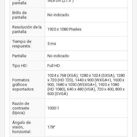
54,6 cm (21.5")
pantalla:
Brillo de
No indicado
pantalla:
Resolución de la
1920 x 1080 Pixeles
pantalla:
Tiempo de
5 ms
respuesta:
Pantalla:
No indicado
Tipo HD:
Full HD
1024 x 768 (XGA), 1280 x 1024 (SXGA), 1280
Formatos
x 720 (HD 720), 1440 x 900 (WXGA+), 1600 x
gráficos
900, 1680 x 1050 (WSXGA+), 1920 x 1080
soportados:
(HD 1080), 640 x 480 (VGA), 720 x 400, 800 x
600 (SVGA)
Razón de
contraste
1000:1
(típica):
Ángulo de
visión,
178°
horizontal: