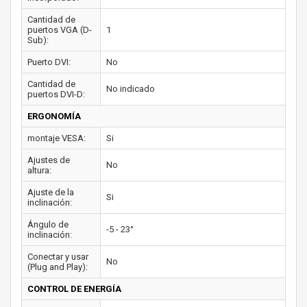
Cantidad de
puertos VGA (D-
1
Sub):
Puerto DVI:
No
Cantidad de
No indicado
puertos DVI-D:
ERGONOMÍA
montaje VESA:
Si
Ajustes de
No
altura:
Ajuste de la
Si
inclinación:
Ángulo de
-5 - 23°
inclinación:
Conectar y usar
No
(Plug and Play):
CONTROL DE ENERGÍA