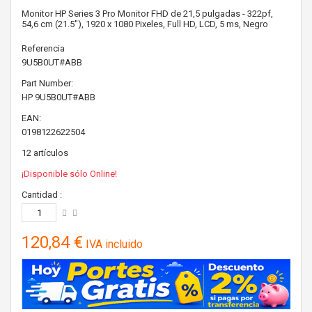
Monitor HP Series 3 Pro Monitor FHD de 21,5 pulgadas - 322pf,
54,6 cm (21.5"), 1920 x 1080 Pixeles, Full HD, LCD, 5 ms, Negro
Referencia
9U5B0UT#ABB
Part Number:
HP
9U5B0UT#ABB
EAN:
0198122622504
12
artículos
¡Disponible sólo Online!
Cantidad :
120,84 €
IVA incluido