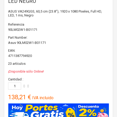
LED NEGRO
ASUS VA249QGS, 60,5 cm (23.8"), 1920 x 1080 Pixeles, Full HD,
LED, 1 ms, Negro
Referencia
90LM02W1-B01171
Part Number:
Asus
90LM02W1-B01171
EAN:
4711387794920
23
artículos
¡Disponible sólo Online!
Cantidad :
138,21 €
IVA incluido