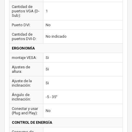
Cantidad de
puertos VGA (D-
1
Sub):
Puerto DVI:
No
Cantidad de
No indicado
puertos DVI-D:
ERGONOMÍA
montaje VESA:
Si
Ajustes de
Si
altura:
Ajuste de la
Si
inclinación:
Ángulo de
-5 - 35°
inclinación:
Conectar y usar
No
(Plug and Play):
CONTROL DE ENERGÍA
Consumo de