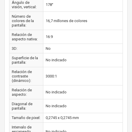
Ángulo de
178°
visión, vertical:
Número de
colores de la
16,7 millones de colores
pantalla:
Relación de
16:9
aspecto nativa:
3D:
No
Superficie de la
No indicado
pantalla:
Relación de
contraste
3000:1
(dinámico):
Relación de
No indicado
aspecto:
Diagonal de
No indicado
pantalla:
Tamaño de pixel:
0,2745 x 0,2745 mm
Intervalo de
escaneado
No indicado