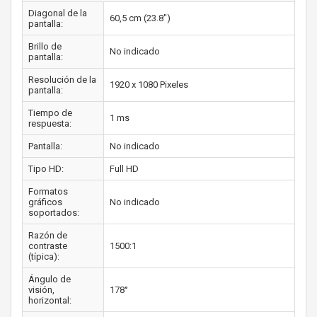
Diagonal de la
60,5 cm (23.8")
pantalla:
Brillo de
No indicado
pantalla:
Resolución de la
1920 x 1080 Pixeles
pantalla:
Tiempo de
1 ms
respuesta:
Pantalla:
No indicado
Tipo HD:
Full HD
Formatos
gráficos
No indicado
soportados:
Razón de
contraste
1500:1
(típica):
Ángulo de
visión,
178°
horizontal: