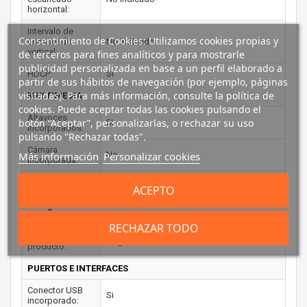
horizontal:
Intervalo de
Consentimiento de Cookies: Utilizamos cookies propias y
escaneado
No indicado
vertical:
de terceros para fines analíticos y para mostrarle
publicidad personalizada en base a un perfil elaborado a
HDCP:
Si
partir de sus hábitos de navegación (por ejemplo, páginas
visitadas). Para más información, consulte la política de
MULTIMEDIA
cookies. Puede aceptar todas las cookies pulsando el
Altavoces
botón “Aceptar”, personalizarlas, o rechazar su uso
Si
incorporados:
pulsando "Rechazar todas".
Cámara
No
Más información
Personalizar cookies
incorporada:
Sintonizador de
No
ACEPTO
TV integrado:
DISEÑO
RECHAZAR TODO
Color del
Negro
producto:
PUERTOS E INTERFACES
Conector USB
Si
incorporado: