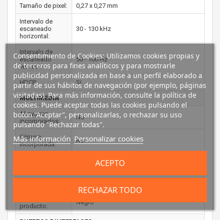
Tamaño de pixel:
0,27 x 0,27 mm
Intervalo de
escaneado
30 - 130 kHz
horizontal:
Intervalo de
Consentimiento de Cookies: Utilizamos cookies propias y
escaneado
50 - 100 Hz
de terceros para fines analíticos y para mostrarle
vertical:
publicidad personalizada en base a un perfil elaborado a
HDCP:
Si
partir de sus hábitos de navegación (por ejemplo, páginas
visitadas). Para más información, consulte la política de
MULTIMEDIA
cookies. Puede aceptar todas las cookies pulsando el
botón “Aceptar”, personalizarlas, o rechazar su uso
Altavoces
No
incorporados:
pulsando "Rechazar todas".
Cámara
Más información
Personalizar cookies
No
incorporada:
Sintonizador de
ACEPTO
No
TV integrado:
DISEÑO
RECHAZAR TODO
Color del
Negro
producto: