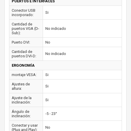
PUERTOS E INTERFACES
Conector USB
Si
incorporado:
Cantidad de
puertos VGA (D-
No indicado
Sub):
Puerto DVI:
No
Cantidad de
No indicado
puertos DVI-D:
ERGONOMÍA
montaje VESA:
Si
Ajustes de
Si
altura:
Ajuste de la
Si
inclinación:
Ángulo de
-5 - 23°
inclinación:
Conectar y usar
No
(Plug and Play):