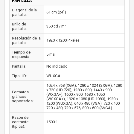
PANTALLA
Diagonal de la
61 cm (24")
pantalla:
Brillo de
350 cd / m²
pantalla:
Resolución de la
1920 x 1200 Pixeles
pantalla:
Tiempo de
5 ms
respuesta:
Pantalla:
No indicado
Tipo HD:
WUXGA
1024 x 768 (XGA), 1280 x 1024 (SXGA), 1280
x 720 (HD 720), 1280 x 800, 1440 x 900
Formatos
(WXGA+), 1600 x 900, 1680 x 1050
gráficos
(WSXGA+), 1920 x 1080 (HD 1080), 1920 x
soportados:
1200 (WUXGA), 640 x 480 (VGA), 720 x 400,
720 x 480, 720 x 576, 800 x 600 (SVGA)
Razón de
contraste
1500:1
(típica):