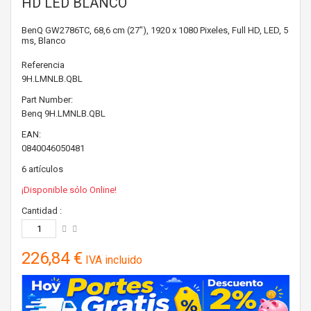
HD LED BLANCO
BenQ GW2786TC, 68,6 cm (27"), 1920 x 1080 Pixeles, Full HD, LED, 5
ms, Blanco
Referencia
9H.LMNLB.QBL
Part Number:
Benq
9H.LMNLB.QBL
EAN:
0840046050481
6
artículos
¡Disponible sólo Online!
Cantidad :
226,84 €
IVA incluido