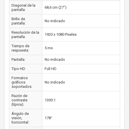
Diagonal de la
68,6 cm (27")
pantalla:
Brillo de
No indicado
pantalla:
Resolución de la
1920 x 1080 Pixeles
pantalla:
Tiempo de
5 ms
respuesta:
Pantalla:
No indicado
Tipo HD:
Full HD
Formatos
gráficos
No indicado
soportados:
Razón de
contraste
1300:1
(típica):
Ángulo de
visión,
178°
horizontal: