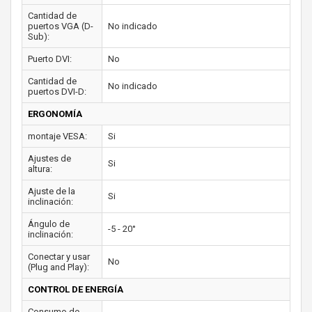
Cantidad de
puertos VGA (D-
No indicado
Sub):
Puerto DVI:
No
Cantidad de
No indicado
puertos DVI-D:
ERGONOMÍA
montaje VESA:
Si
Ajustes de
Si
altura:
Ajuste de la
Si
inclinación:
Ángulo de
-5 - 20°
inclinación:
Conectar y usar
No
(Plug and Play):
CONTROL DE ENERGÍA
Consumo de