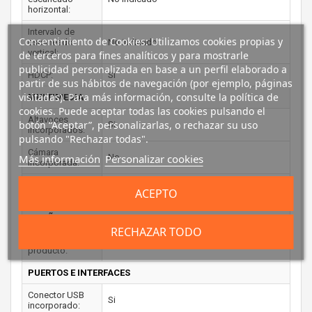
horizontal:
Intervalo de
Consentimiento de Cookies: Utilizamos cookies propias y
escaneado
No indicado
vertical:
de terceros para fines analíticos y para mostrarle
publicidad personalizada en base a un perfil elaborado a
HDCP:
Si
partir de sus hábitos de navegación (por ejemplo, páginas
visitadas). Para más información, consulte la política de
MULTIMEDIA
cookies. Puede aceptar todas las cookies pulsando el
Altavoces
botón “Aceptar”, personalizarlas, o rechazar su uso
Si
incorporados:
pulsando "Rechazar todas".
Cámara
No
Más información
Personalizar cookies
incorporada:
Sintonizador de
No
ACEPTO
TV integrado:
DISEÑO
RECHAZAR TODO
Color del
Blanco
producto:
PUERTOS E INTERFACES
Conector USB
Si
incorporado: