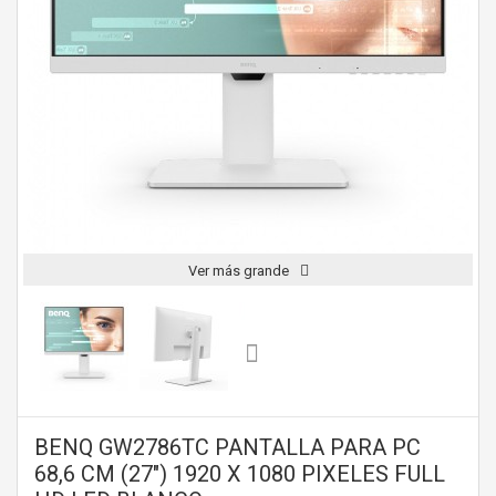
Ver más grande
BENQ GW2786TC PANTALLA PARA PC
68,6 CM (27") 1920 X 1080 PIXELES FULL