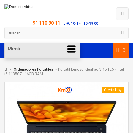
91 110 90 11
L-V: 10-14 | 15-19:00h
Menú
0
>
Ordenadores Portátiles
>
Portátil Lenovo IdeaPad 3 15ITL6 - Intel
i5-1135G7 - 16GB RAM
Oferta Hoy