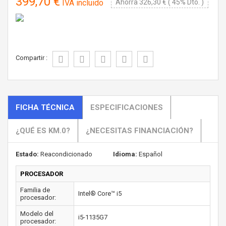
399,70 €
IVA incluido
Ahorra 326,30 € ( 45% Dto. )
Compartir :
FICHA TÉCNICA
ESPECIFICACIONES
¿QUÉ ES KM.0?
¿NECESITAS FINANCIACIÓN?
Estado:
Reacondicionado
Idioma:
Español
PROCESADOR
Familia de
Intel® Core™ i5
procesador:
Modelo del
i5-1135G7
procesador: