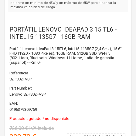
de entre un mínimo de
45
W y un máximo de
65
W para alcanzar la
máxima velocidad de carga.
PORTÁTIL LENOVO IDEAPAD 3 15ITL6 -
INTEL I5-1135G7 - 16GB RAM
Portátil Lenovo IdeaPad 3 15ITL6, Intel i5-1135G7 (2,4 GHz), 15.6"
FHD (1920 x 1080 Pixeles), 16GB RAM, 512GB SSD, Wi-Fi 5
(802.11ac), Bluetooth, Windows 11 Home, 1 año de garantía
(Español) - -Km.0-
Referencia
82H802FVSP
Part Number:
Lenovo
82H802FVSP
EAN:
0196379309759
Producto agotado / no disponible
726,00 €
IVA incluido