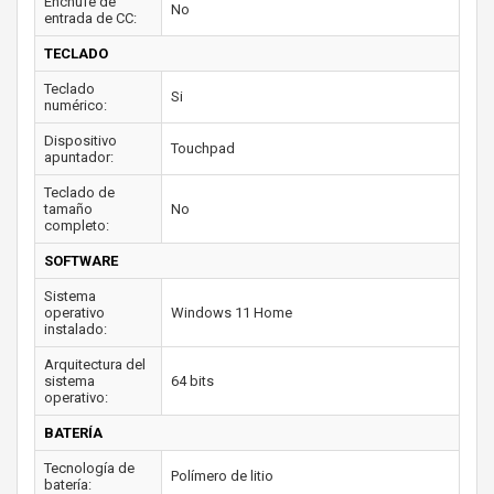
Enchufe de
No
entrada de CC:
TECLADO
Teclado
Si
numérico:
Dispositivo
Touchpad
apuntador:
Teclado de
tamaño
No
completo:
SOFTWARE
Sistema
operativo
Windows 11 Home
instalado:
Arquitectura del
sistema
64 bits
operativo:
BATERÍA
Tecnología de
Polímero de litio
batería: