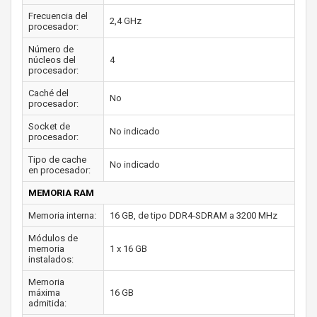
Frecuencia del
2,4 GHz
procesador:
Número de
núcleos del
4
procesador:
Caché del
No
procesador:
Socket de
No indicado
procesador:
Tipo de cache
No indicado
en procesador:
MEMORIA RAM
Memoria interna:
16 GB, de tipo DDR4-SDRAM a 3200 MHz
Módulos de
memoria
1 x 16 GB
instalados:
Memoria
máxima
16 GB
admitida: