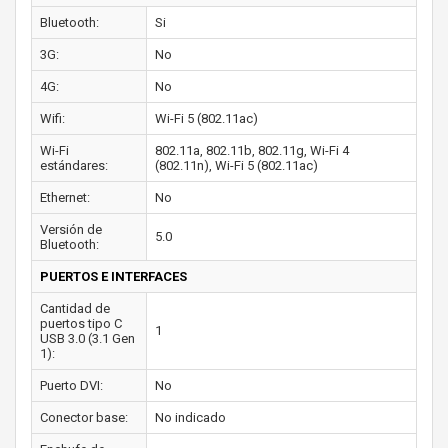
Bluetooth:
Si
3G:
No
4G:
No
Wifi:
Wi-Fi 5 (802.11ac)
Wi-Fi
802.11a, 802.11b, 802.11g, Wi-Fi 4
estándares:
(802.11n), Wi-Fi 5 (802.11ac)
Ethernet:
No
Versión de
5.0
Bluetooth:
PUERTOS E INTERFACES
Cantidad de
puertos tipo C
1
USB 3.0 (3.1 Gen
1):
Puerto DVI:
No
Conector base:
No indicado