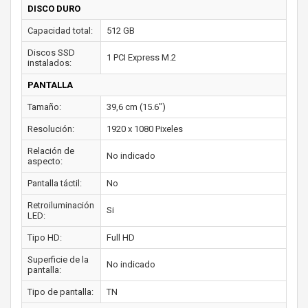
DISCO DURO
Capacidad total:
512 GB
Discos SSD
1 PCI Express M.2
instalados:
PANTALLA
Tamaño:
39,6 cm (15.6")
Resolución:
1920 x 1080 Pixeles
Relación de
No indicado
aspecto:
Pantalla táctil:
No
Retroiluminación
Si
LED:
Tipo HD:
Full HD
Superficie de la
No indicado
pantalla:
Tipo de pantalla:
TN