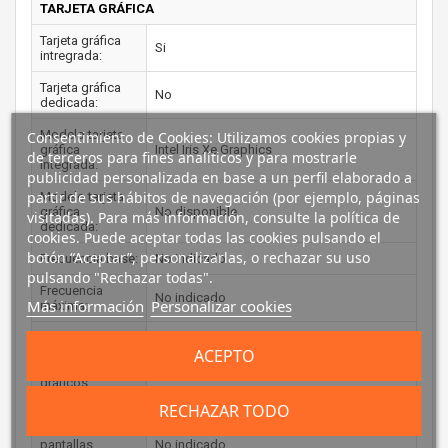
TARJETA GRÁFICA
Tarjeta gráfica
Si
intregrada:
Tarjeta gráfica
No
dedicada:
Modelo tarjeta
Consentimiento de Cookies: Utilizamos cookies propias y
gráfica
Intel Iris Xe Graphics
de terceros para fines analíticos y para mostrarle
integrada:
publicidad personalizada en base a un perfil elaborado a
partir de sus hábitos de navegación (por ejemplo, páginas
Modelo tarjeta
gráfica
No disponible
visitadas). Para más información, consulte la política de
dedicada:
cookies. Puede aceptar todas las cookies pulsando el
botón “Aceptar”, personalizarlas, o rechazar su uso
Frecuencia base:
No indicado
pulsando "Rechazar todas".
Frecuencia
No indicado
Más información
Personalizar cookies
máxima:
Memoria
ACEPTO
máxima del
adaptador de
No indicado
gráficos
incorporado:
RECHAZAR TODO
Número de
pantallas
No indicado