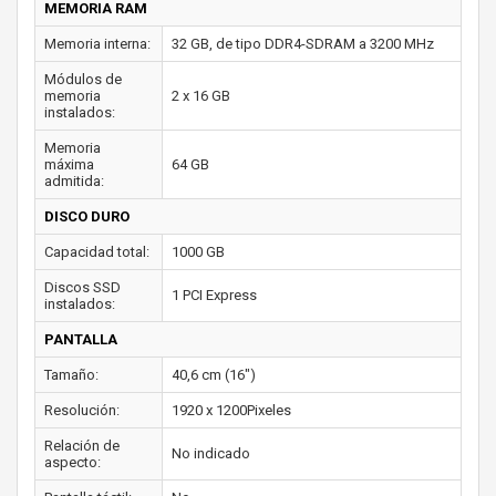
MEMORIA RAM
Memoria interna:
32 GB, de tipo DDR4-SDRAM a 3200 MHz
Módulos de
memoria
2 x 16 GB
instalados:
Memoria
máxima
64 GB
admitida:
DISCO DURO
Capacidad total:
1000 GB
Discos SSD
1 PCI Express
instalados:
PANTALLA
Tamaño:
40,6 cm (16")
Resolución:
1920 x 1200Pixeles
Relación de
No indicado
aspecto: