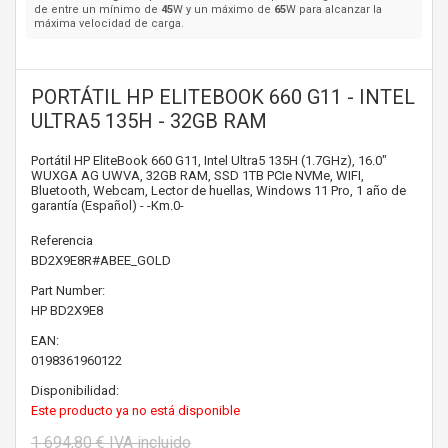
de entre un mínimo de
45
W y un máximo de
65
W para alcanzar la
máxima velocidad de carga.
PORTÁTIL HP ELITEBOOK 660 G11 - INTEL
ULTRA5 135H - 32GB RAM
Portátil HP EliteBook 660 G11, Intel Ultra5 135H (1.7GHz), 16.0"
WUXGA AG UWVA, 32GB RAM, SSD 1TB PCIe NVMe, WIFI,
Bluetooth, Webcam, Lector de huellas, Windows 11 Pro, 1 año de
garantía (Español) - -Km.0-
Referencia
BD2X9E8R#ABEE_GOLD
Part Number:
HP
BD2X9E8
EAN:
0198361960122
Disponibilidad:
Este producto ya no está disponible
1 694,80 €
IVA incluido