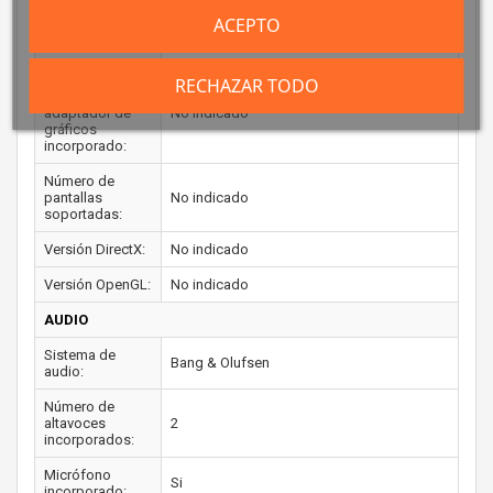
ACEPTO
Frecuencia
No indicado
máxima:
Memoria
RECHAZAR TODO
máxima del
adaptador de
No indicado
gráficos
incorporado:
Número de
pantallas
No indicado
soportadas:
Versión DirectX:
No indicado
Versión OpenGL:
No indicado
AUDIO
Sistema de
Bang & Olufsen
audio:
Número de
altavoces
2
incorporados:
Micrófono
Si
incorporado: