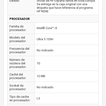
Estado:
oficial de HP España válida en toda Europa.
Se entrega en la caja original con una
etiqueta que hace referencia al programa
HP RENE
PROCESADOR
Familia de
Intel® Core™ i5
procesador:
Modelo del
Ultra 5 135H
procesador:
Frecuencia del
No indicado
procesador:
Número de
núcleos del
10
procesador:
Caché del
12 MB
procesador:
Socket de
No indicado
procesador:
Tipo de cache
L3
en procesador: