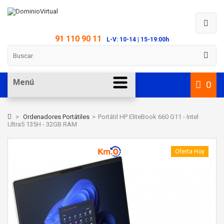
91 110 90 11
L-V: 10-14 | 15-19:00h
Menú
0
>
Ordenadores Portátiles
>
Portátil HP EliteBook 660 G11 - Intel
Ultra5 135H - 32GB RAM
Oferta Hoy