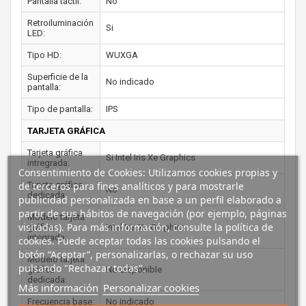
Pantalla táctil:
No
Retroiluminación
Si
LED:
Tipo HD:
WUXGA
Superficie de la
No indicado
pantalla:
Tipo de pantalla:
IPS
TARJETA GRÁFICA
Tarjeta gráfica
Si Intel Iris Xe Graphics
intregrada:
Consentimiento de Cookies: Utilizamos cookies propias y
de terceros para fines analíticos y para mostrarle
Tarjeta gráfica
No
dedicada:
publicidad personalizada en base a un perfil elaborado a
partir de sus hábitos de navegación (por ejemplo, páginas
Modelo tarjeta
visitadas). Para más información, consulte la política de
gráfica
Intel Iris Xe Graphics
integrada:
cookies. Puede aceptar todas las cookies pulsando el
botón “Aceptar”, personalizarlas, o rechazar su uso
Modelo tarjeta
pulsando "Rechazar todas".
gráfica
No disponible
dedicada:
Más información
Personalizar cookies
Frecuencia base:
No indicado