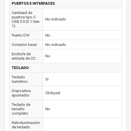
PUERTOS E INTERFACES
Cantidad de
puertos tipo C
No indicado
USB 3.0 (3.1 Gen
1):
Puerto DVI:
No
Conector base:
No indicado
Enchufe de
No
entrada de CC:
TECLADO
Teclado
Si
numérico:
Dispositivo
Clickpad
apuntador:
Teclado de
tamaño
No
completo:
Retroiluminación
de teclado: