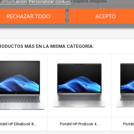
 información
Personalizar cookies
ta gráfica:
Intel Graphics. Integrada
lla:
13.3"
RECHAZAR TODO
ACEPTO
tía:
1 año, batería 6 meses
RODUCTOS MÁS EN LA MISMA CATEGORÍA:
rtátil HP EliteBook 8...
Portátil HP ProBook 4...
Portát