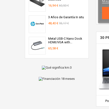
Más
Tarje
16,94 €
60,50 €
Panta
Garan
3 Años de Garantía In situ
48,40 €
93,17 €
30 P
Metal USB-C Nano Dock
HDMI/VGA with...
65,58 €
Po