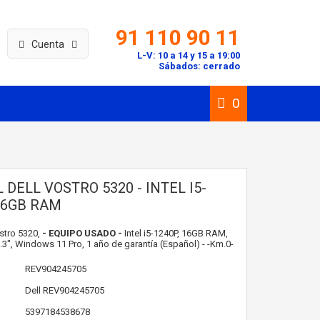
91 110 90 11
Cuenta
L-V: 10 a 14 y 15 a 19:00
Sábados: cerrado
0
 DELL VOSTRO 5320 - INTEL I5-
16GB RAM
ostro 5320,
- EQUIPO USADO -
Intel i5-1240P, 16GB RAM,
3", Windows 11 Pro, 1 año de garantía (Español) - -Km.0-
REV904245705
Dell
REV904245705
5397184538678