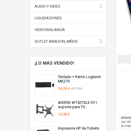
AUDIO Y VIDEO
LIQUIDACIONES
VIDEOVIGILANCIA
OUTLET AMAZON_NIÑOS
¡LO MÁS VENDIDO!
Teclado + Ratón Logitech
MK270
34,00 €
47,19 €
AISENS WT42TSLE-011
soporte para TV...
14,98 €
Inform
ser d
la máx
Impresora HP de Tickets