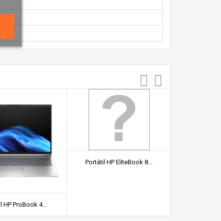
Portátil HP EliteBook 8...
il HP ProBook 4...
Portátil Gala