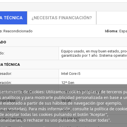
A TÉCNICA
¿NECESITAS FINANCIACIÓN?
o:
Reacondicionado
Idioma:
Espa
ADO
Equipo usado, en muy buen estado, proc
do:
garantizado por 1 año. Sistema operativ
HA TÉCNICA
esador:
Intel Core i5
ración:
12ª Gen
entimiento de Cookies: Utilizamos cookies propias y de terceros p
ncia Sistema Operativo:
Windows 11 Profesional
s analíticos y para mostrarle publicidad personalizada en base a u
ria RAM:
16 GB
il elaborado a partir de sus hábitos de navegación (por ejemplo,
nas visitadas). Para más información, consulte la política de cookie
 de memoria:
DDR4
e aceptar todas las cookies pulsando el botón “Aceptar”,
o duro interno:
512 GB SSD
onalizarlas, o rechazar su uso pulsando "Rechazar todas".