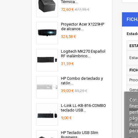
Térmica...
72,60 €
477,95 €
FICH
Proyector Acer X1229HP
de alcance...
Estad
324,58 €
EST
Logitech MK270 Español
RF inalámbrico...
Esta
31,59 €
FIC
HP Combo de teclado y
Proc
ratón...
Gene
39,00 €
59,29 €
Cons
Lice
fine
L-Link LL-KB-816-COMBO
Memo
teclado USB...
perf
pági
9,00 €
Tipo
Pued
Disc
pers
HP Teclado USB Slim
Business