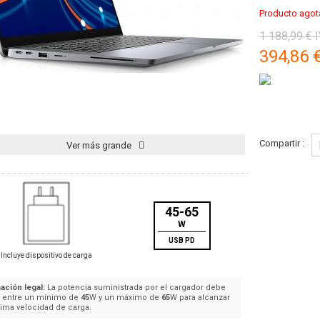
Producto agot
1 188,99 €
I
394,86 
Compartir :
Ver más grande
45-65
W
USB PD
Incluye dispositivo de carga
ación legal:
La potencia suministrada por el cargador debe
e entre un mínimo de
45
W y un máximo de
65
W para alcanzar
ima velocidad de carga.