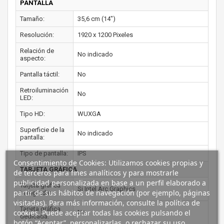
PANTALLA
Tamaño:
35,6 cm (14")
Resolución:
1920 x 1200 Pixeles
Relación de
No indicado
aspecto:
Pantalla táctil:
No
Retroiluminación
No
LED:
Tipo HD:
WUXGA
Superficie de la
No indicado
pantalla:
Tipo de pantalla:
IPS
Consentimiento de Cookies: Utilizamos cookies propias y
TARJETA GRÁFICA
de terceros para fines analíticos y para mostrarle
publicidad personalizada en base a un perfil elaborado a
Tarjeta gráfica
Si Intel Arc Graphics
partir de sus hábitos de navegación (por ejemplo, páginas
intregrada:
visitadas). Para más información, consulte la política de
Tarjeta gráfica
cookies. Puede aceptar todas las cookies pulsando el
No
dedicada:
botón “Aceptar”, personalizarlas, o rechazar su uso