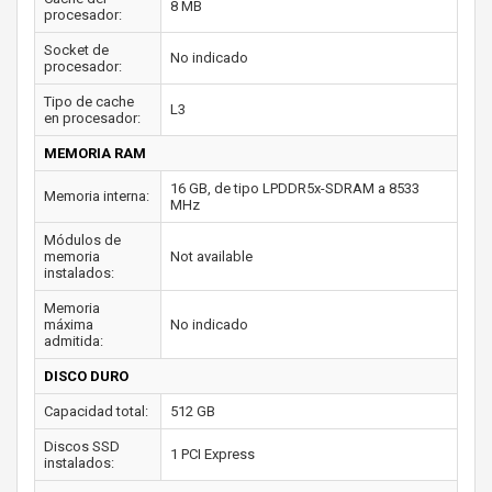
8 MB
procesador:
Socket de
No indicado
procesador:
Tipo de cache
L3
en procesador:
MEMORIA RAM
16 GB, de tipo LPDDR5x-SDRAM a 8533
Memoria interna:
MHz
Módulos de
memoria
Not available
instalados:
Memoria
máxima
No indicado
admitida:
DISCO DURO
Capacidad total:
512 GB
Discos SSD
1 PCI Express
instalados: