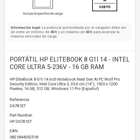
W
USB PD
Incluye dispositivo de carga
Información legal:
La potencia suministrada por el cargador debe ser
de entre un mínimo de
45
W y un máximo de
65
W para alcanzar la
máxima velocidad de carga.
PORTÁTIL HP ELITEBOOK 8 G1I 14 - INTEL
CORE ULTRA 5-236V - 16 GB RAM
HP EliteBook 8 G1i 14 inch Notebook Next Gen AI PC Wolf Pro
Security Edition, Intel Core Ultra 5, 35,6 cm (14"), 1920 x 1200
Pixeles, 16 GB, 512 GB, Windows 11 Pro (Español)
Referencia
D67B1ET
Part Number:
HP
D67B1ET
EAN:
0821844052518