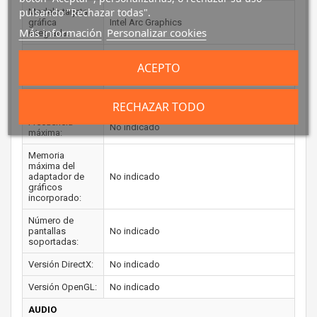
pulsando "Rechazar todas".
Modelo tarjeta
gráfica
Intel Arc Graphics
Más información
Personalizar cookies
integrada:
Modelo tarjeta
ACEPTO
gráfica
No indicado
dedicada:
Frecuencia base:
No indicado
RECHAZAR TODO
Frecuencia
No indicado
máxima:
Memoria
máxima del
adaptador de
No indicado
gráficos
incorporado:
Número de
pantallas
No indicado
soportadas:
Versión DirectX:
No indicado
Versión OpenGL:
No indicado
AUDIO