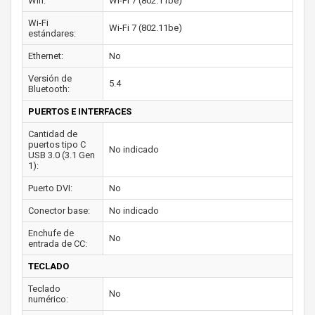
Wifi:
Wi-Fi 7 (802.11be)
Wi-Fi
Wi-Fi 7 (802.11be)
estándares:
Ethernet:
No
Versión de
5.4
Bluetooth:
PUERTOS E INTERFACES
Cantidad de
puertos tipo C
No indicado
USB 3.0 (3.1 Gen
1):
Puerto DVI:
No
Conector base:
No indicado
Enchufe de
No
entrada de CC:
TECLADO
Teclado
No
numérico: