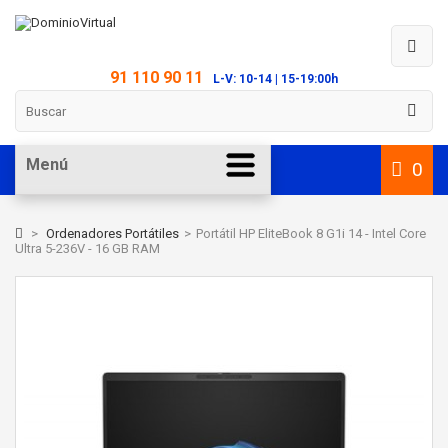
91 110 90 11
L-V: 10-14 | 15-19:00h
Menú
0
>
Ordenadores Portátiles
>
Portátil HP EliteBook 8 G1i 14 - Intel Core
Ultra 5-236V - 16 GB RAM