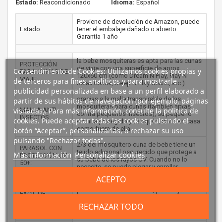
Estado:
Reacondicionado
Idioma:
Español
Proviene de devolución de Amazon, puede
Estado:
tener el embalaje dañado o abierto.
Garantía 1 año
la bebe mosquiteras es apta para las cunas
PROTECCIÓN
de viaje con una superficie de aprox.
Consentimiento de Cookies: Utilizamos cookies propias y
PARA CUNAS DE
120x60 cm (como Dream N Play, Play N
VIAJE:
de terceros para fines analíticos y para mostrarle
Relax Center, Sleep N Play Center, etc.).
publicidad personalizada en base a un perfil elaborado a
gracias a la malla transpirable de las
partir de sus hábitos de navegación (por ejemplo, páginas
mosquiteras para cunas (también aptas
visitadas). Para más información, consulte la política de
MALLA ANTI-
contra pequeños insectos), su pequeño
INSECTOS:
cookies. Puede aceptar todas las cookies pulsando el
domirá protegido y tranquilo, tanto en casa
como fuera de ella.
botón “Aceptar”, personalizarlas, o rechazar su uso
pulsando "Rechazar todas".
2/3 del mosquitero cuna de bebe tiene un
PARASOL CON
tejido adicional oscurecido que protege a
Más información
Personalizar cookies
PROTECCIÓN UV
su bebé de los rayos UV. Cuando no lo
50+:
necesite, se puede plegar y enrollar.
ACEPTO
gracias a la cintura elástica y a los
prácticos cierres de velcro, podrá fijar
FÁCIL DE
fácilmente la mosquitera para cuna y
AJUSTAR:
ajustar el oscurecimiento de forma
RECHAZAR TODO
individual.