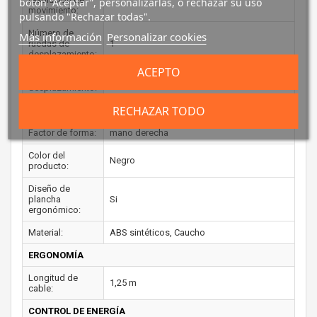
botón “Aceptar”, personalizarlas, o rechazar su uso
movimiento:
pulsando "Rechazar todas".
Número de
Más información
Personalizar cookies
ruedas de
1
desplazamiento:
ACEPTO
Direcciones de
Vertical
desplazamiento:
RECHAZAR TODO
DISEÑO
Factor de forma:
mano derecha
Color del
Negro
producto:
Diseño de
plancha
Si
ergonómico:
Material:
ABS sintéticos, Caucho
ERGONOMÍA
Longitud de
1,25 m
cable:
CONTROL DE ENERGÍA