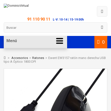
91 110 90 11
L-V: 10-14 | 15-19:00h
Menú
0
>
Accesorios
>
Ratones
>
Ewent EW3157 ratón mano derecha USB
tipo A Óptico 1800 DPI