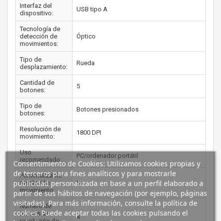
Interfaz del
USB tipo A
dispositivo:
Tecnología de
detección de
Óptico
movimientos:
Tipo de
Rueda
desplazamiento:
Cantidad de
5
botones:
Tipo de
Botones presionados
botones:
Resolución de
1800 DPI
movimiento:
Uso
PC/ordenador portátil
recomendado:
Consentimiento de Cookies: Utilizamos cookies propias y
de terceros para fines analíticos y para mostrarle
Personalizable
publicidad personalizada en base a un perfil elaborado a
resolución
Si
movimiento:
partir de sus hábitos de navegación (por ejemplo, páginas
visitadas). Para más información, consulte la política de
Número de
cookies. Puede aceptar todas las cookies pulsando el
modos de
4
resolución de