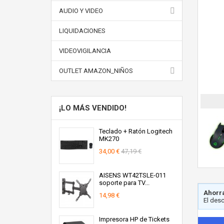
AUDIO Y VIDEO
LIQUIDACIONES
VIDEOVIGILANCIA
OUTLET AMAZON_NIÑOS
¡LO MÁS VENDIDO!
Teclado + Ratón Logitech
MK270
34,00 €
47,19 €
AISENS WT42TSLE-011
soporte para TV...
Ahorra
14,98 €
El des
Impresora HP de Tickets