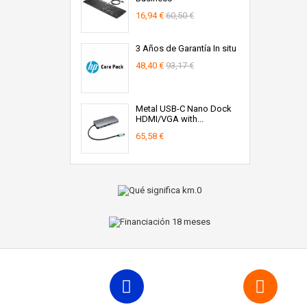
16,94 €
60,50 €
3 Años de Garantía In situ
48,40 €
93,17 €
Metal USB-C Nano Dock
HDMI/VGA with...
65,58 €