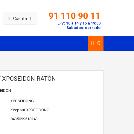
91 110 90 11
Cuenta
L-V: 10 a 14 y 15 a 19:00
Sábados: cerrado
0
 XPOSEIDON RATÓN
SEIDON
XPOSEIDONG
Keepout
XPOSEIDONG
8435099518143