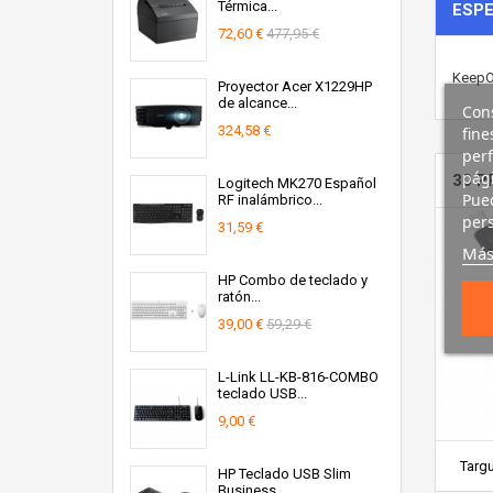
Térmica...
ESPE
72,60 €
477,95 €
KeepO
Proyector Acer X1229HP
de alcance...
Cons
324,58 €
fine
perf
pági
30 P
Logitech MK270 Español
Pued
RF inalámbrico...
pers
31,59 €
Más
HP Combo de teclado y
ratón...
39,00 €
59,29 €
L-Link LL-KB-816-COMBO
teclado USB...
9,00 €
Targu
HP Teclado USB Slim
Business