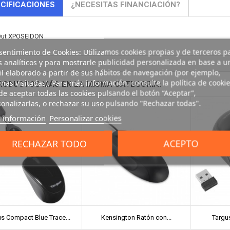
CIFICACIONES
¿NECESITAS FINANCIACIÓN?
ut XPOSEIDON
entimiento de Cookies: Utilizamos cookies propias y de terceros p
s analíticos y para mostrarle publicidad personalizada en base a u
il elaborado a partir de sus hábitos de navegación (por ejemplo,
nas visitadas). Para más información, consulte la política de cookie
RODUCTOS MÁS EN LA MISMA CATEGORÍA:
e aceptar todas las cookies pulsando el botón “Aceptar”,
onalizarlas, o rechazar su uso pulsando "Rechazar todas".
 información
Personalizar cookies
RECHAZAR TODO
ACEPTO
s Compact Blue Trace...
Kensington Ratón con...
Targus