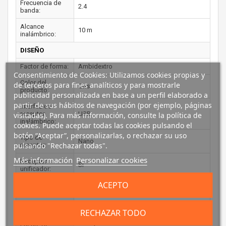
Frecuencia de
2.4
banda:
Alcance
10 m
inalámbrico:
DISEÑO
Factor de forma:
Ambidextro
Consentimiento de Cookies: Utilizamos cookies propias y
Color del
de terceros para fines analíticos y para mostrarle
Gris
producto:
publicidad personalizada en base a un perfil elaborado a
partir de sus hábitos de navegación (por ejemplo, páginas
Interfaz de
receptor
USB
visitadas). Para más información, consulte la política de
inalámbrico:
cookies. Puede aceptar todas las cookies pulsando el
botón “Aceptar”, personalizarlas, o rechazar su uso
Tipo de
Nano
pulsando "Rechazar todas".
receptor:
Más información
Personalizar cookies
Receptor
Si
unificador:
ACEPTO
Coloración de
Monótono
superficie:
CONTROL DE ENERGÍA
RECHAZAR TODO
Fuente de