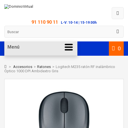
91 110 90 11
L-V: 10-14 | 15-19:00h
Menú
0
>
Accesorios
>
Ratones
>
Logitech M235 ratón RF inalámbrico
Óptico 1000 DPI Ambidextro Gris