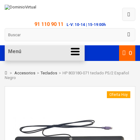
91 110 90 11
L-V: 10-14 | 15-19:00h
Menú
0
>
Accesorios
>
Teclados
>
HP 803180-071 teclado PS/2 Español
Negro
Oferta Hoy