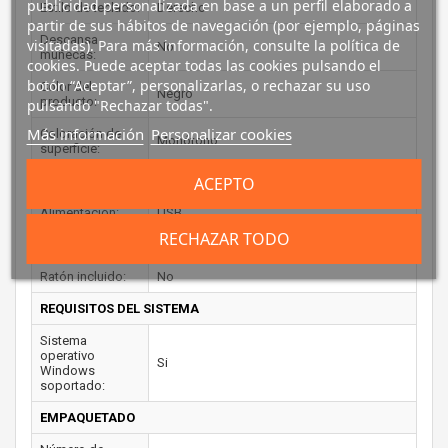
publicidad personalizada en base a un perfil elaborado a
Estilo de teclado:
Derecho
partir de sus hábitos de navegación (por ejemplo, páginas
Descansa
visitadas). Para más información, consulte la política de
No
muñecas:
cookies. Puede aceptar todas las cookies pulsando el
botón “Aceptar”, personalizarlas, o rechazar su uso
Color del
Negro
producto:
pulsando "Rechazar todas".
Más información
Personalizar cookies
Coloración de
Monótono
superficie:
ACEPTO
CONTROL DE ENERGÍA
Alimentación:
USB
RECHAZAR TODO
RATÓN
Ratón incluido:
No
REQUISITOS DEL SISTEMA
Sistema
operativo
Si
Windows
soportado:
EMPAQUETADO