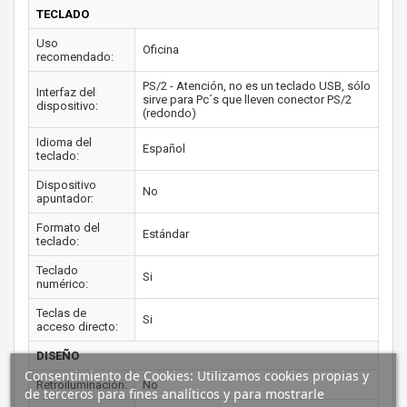
TECLADO
Uso
Oficina
recomendado:
PS/2 - Atención, no es un teclado USB, sólo
Interfaz del
sirve para Pc´s que lleven conector PS/2
dispositivo:
(redondo)
Idioma del
Español
teclado:
Dispositivo
No
apuntador:
Formato del
Estándar
teclado:
Teclado
Si
numérico:
Teclas de
Si
acceso directo:
DISEÑO
Consentimiento de Cookies: Utilizamos cookies propias y
Retroiluminación:
No
de terceros para fines analíticos y para mostrarle