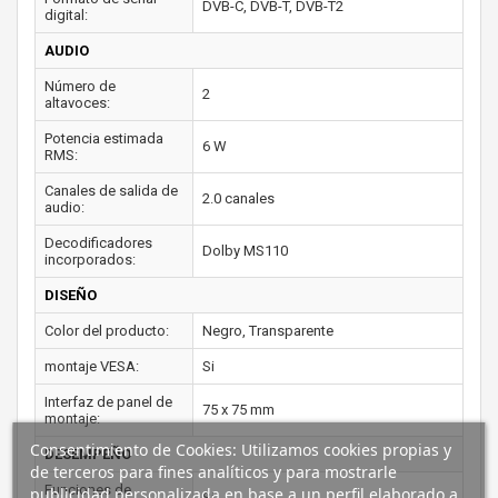
DVB-C, DVB-T, DVB-T2
digital:
AUDIO
Número de
2
altavoces:
Potencia estimada
6 W
RMS:
Canales de salida de
2.0 canales
audio:
Decodificadores
Dolby MS110
incorporados:
DISEÑO
Color del producto:
Negro, Transparente
montaje VESA:
Si
Interfaz de panel de
75 x 75 mm
montaje:
Consentimiento de Cookies: Utilizamos cookies propias y
DESEMPEÑO
de terceros para fines analíticos y para mostrarle
Funciones de
publicidad personalizada en base a un perfil elaborado a
Si