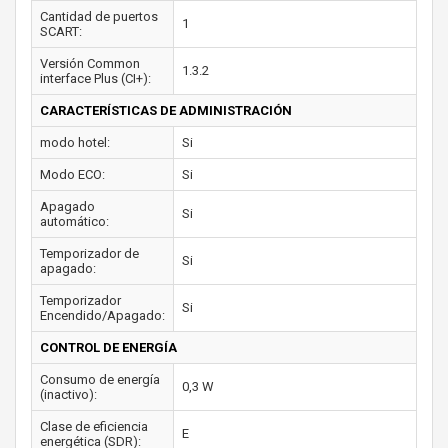
Cantidad de puertos
1
SCART:
Versión Common
1.3.2
interface Plus (CI+):
CARACTERÍSTICAS DE ADMINISTRACIÓN
modo hotel:
Si
Modo ECO:
Si
Apagado
Si
automático:
Temporizador de
Si
apagado:
Temporizador
Si
Encendido/Apagado:
CONTROL DE ENERGÍA
Consumo de energía
0,3 W
(inactivo):
Clase de eficiencia
E
energética (SDR):