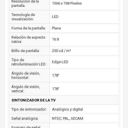
Resolución de la
1366 x 768 Pixeles
pantalla:
Tecnología de
LED
visualización:
Forma de la pantalla:
Plana
Relación de aspecto
16:9
nativa:
Brillo de pantalla:
250 cd / m²
Tipo de
Edge-LED
retroiluminación LED:
Ángulo de visión,
178°
horizontal:
Ángulo de visión,
178°
vertical:
SINTONIZADOR DE LA TV
Tipo de sintonizador:
Analógico y digital
Señal analógica:
NTSC, PAL, SECAM
Formato de señal