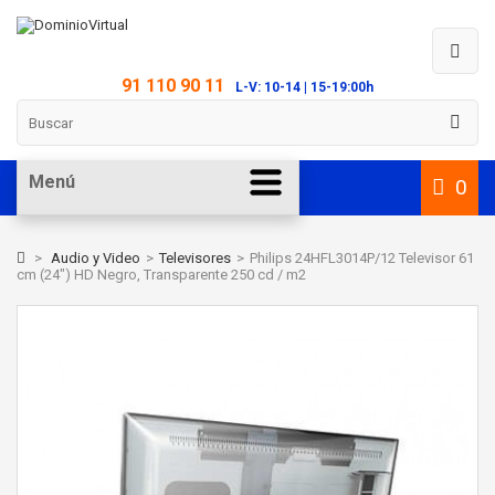
91 110 90 11
L-V: 10-14 | 15-19:00h
Menú
0
>
Audio y Video
>
Televisores
>
Philips 24HFL3014P/12 Televisor 61
cm (24") HD Negro, Transparente 250 cd / m2