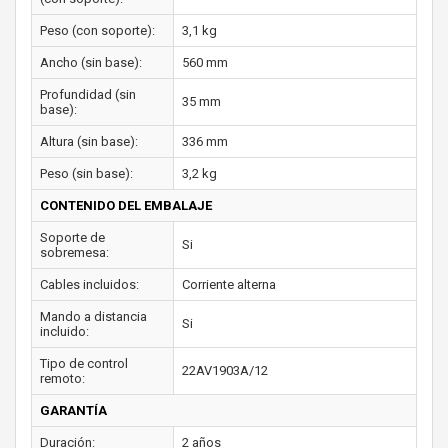
Peso (con soporte):
3,1 kg
Ancho (sin base):
560 mm
Profundidad (sin
35 mm
base):
Altura (sin base):
336 mm
Peso (sin base):
3,2 kg
CONTENIDO DEL EMBALAJE
Soporte de
Si
sobremesa:
Cables incluidos:
Corriente alterna
Mando a distancia
Si
incluido:
Tipo de control
22AV1903A/12
remoto:
GARANTÍA
Duración:
2 años