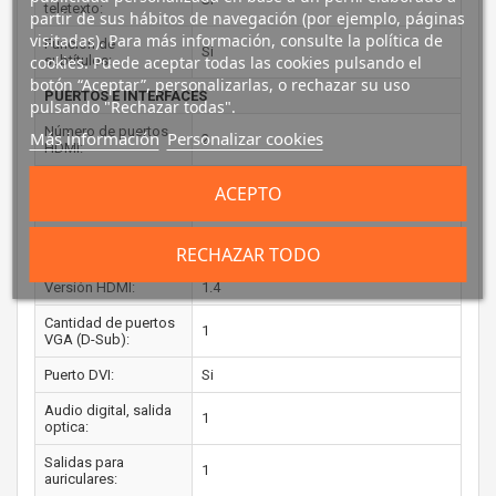
teletexto:
partir de sus hábitos de navegación (por ejemplo, páginas
visitadas). Para más información, consulte la política de
Función de
Si
cookies. Puede aceptar todas las cookies pulsando el
subtítulos:
botón “Aceptar”, personalizarlas, o rechazar su uso
PUERTOS E INTERFACES
pulsando "Rechazar todas".
Número de puertos
Más información
Personalizar cookies
2
HDMI:
Cantidad de puertos
ACEPTO
1
USB 2.0:
Interfaz común Plus
Si
RECHAZAR TODO
(CI+):
Versión HDMI:
1.4
Cantidad de puertos
1
VGA (D-Sub):
Puerto DVI:
Si
Audio digital, salida
1
optica:
Salidas para
1
auriculares: