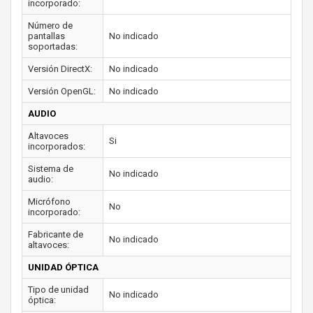
incorporado:
Número de
pantallas
No indicado
soportadas:
Versión DirectX:
No indicado
Versión OpenGL:
No indicado
AUDIO
Altavoces
Si
incorporados:
Sistema de
No indicado
audio:
Micrófono
No
incorporado:
Fabricante de
No indicado
altavoces:
UNIDAD ÓPTICA
Tipo de unidad
No indicado
óptica: