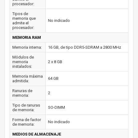
procesador:
Tipos de
memoria que
No indicado
admite el
procesador:
MEMORIA RAM
Memoria interna:
16 GB, de tipo DDR5-SDRAM a 2800 MHz
Módulos de
memoria
2 x 8 GB
instalados:
Memoria máxima
64 GB
admitida:
Ranuras de
2
memoria:
Tipo de ranuras
SO-DIMM
de memoria:
Forma de factor
No indicado
de memoria:
MEDIOS DE ALMACENAJE