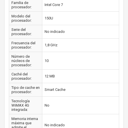
Familia de
Intel Core 7
procesador:
Modelo del
150U
procesador:
Serie del
No indicado
procesador:
Frecuencia del
1,8 GHz
procesador:
Número de
núcleos de
10
procesador:
Caché del
12 MB
procesador:
Tipo de cache en
Smart Cache
procesador:
Tecnología
WiMAX 4G
No
integrada:
Memoria interna
máxima que
No indicado
admite el