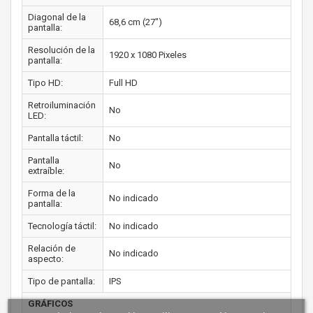
Diagonal de la
68,6 cm (27")
pantalla:
Resolución de la
1920 x 1080 Pixeles
pantalla:
Tipo HD:
Full HD
Retroiluminación
No
LED:
Pantalla táctil:
No
Pantalla
No
extraíble:
Forma de la
No indicado
pantalla:
Tecnología táctil:
No indicado
Relación de
No indicado
aspecto:
Tipo de pantalla:
IPS
GRÁFICOS