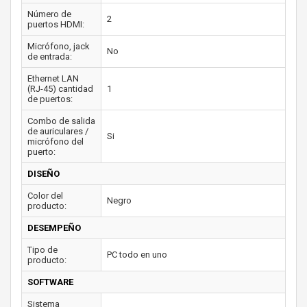
Número de
2
puertos HDMI:
Micrófono, jack
No
de entrada:
Ethernet LAN
(RJ-45) cantidad
1
de puertos:
Combo de salida
de auriculares /
Si
micrófono del
puerto:
DISEÑO
Color del
Negro
producto:
DESEMPEÑO
Tipo de
PC todo en uno
producto:
SOFTWARE
Sistema