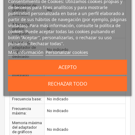
Consentimiento de Cookies: Utilizamos cookies propias y
Adaptador de
de terceros para fines analíticos y para mostrarle
gráficos
No
publicidad personalizada en base a un perfil elaborado a
dedicado:
partir de sus hábitos de navegación (por ejemplo, páginas
Adaptador
visitadas). Para más información, consulte la política de
gráfico
Si
cookies. Puede aceptar todas las cookies pulsando el
integrado:
botón “Aceptar”, personalizarlas, o rechazar su uso
pulsando "Rechazar todas".
Modelo de
adaptador de
No indicado
Más información
Personalizar cookies
gráficos
dedicado:
ACEPTO
Modelo de
gráficos
Intel Graphics
integrado:
RECHAZAR TODO
Memoria
No
dedicada:
Frecuencia base:
No indicado
Frecuencia
No indicado
máxima:
Memoria máxima
del adaptador
No indicado
de gráficos