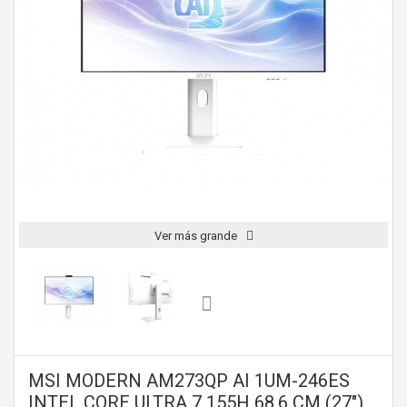
Ver más grande
MSI MODERN AM273QP AI 1UM-246ES
INTEL CORE ULTRA 7 155H 68,6 CM (27")