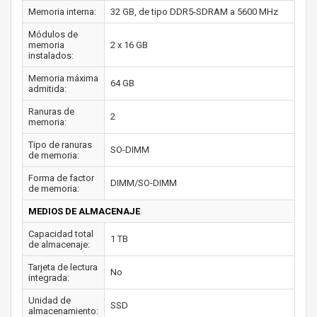
Memoria interna:
32 GB, de tipo DDR5-SDRAM a 5600 MHz
Módulos de
memoria
2 x 16 GB
instalados:
Memoria máxima
64 GB
admitida:
Ranuras de
2
memoria:
Tipo de ranuras
SO-DIMM
de memoria:
Forma de factor
DIMM/SO-DIMM
de memoria:
MEDIOS DE ALMACENAJE
Capacidad total
1 TB
de almacenaje:
Tarjeta de lectura
No
integrada:
Unidad de
SSD
almacenamiento: