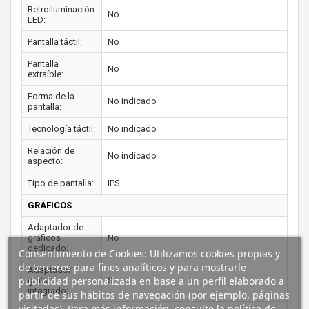
Retroiluminación
No
LED:
Pantalla táctil:
No
Pantalla
No
extraíble:
Forma de la
No indicado
pantalla:
Tecnología táctil:
No indicado
Relación de
No indicado
aspecto:
Tipo de pantalla:
IPS
GRÁFICOS
Adaptador de
gráficos
No
dedicado:
Consentimiento de Cookies: Utilizamos cookies propias y
de terceros para fines analíticos y para mostrarle
Adaptador
publicidad personalizada en base a un perfil elaborado a
gráfico
Si
integrado:
partir de sus hábitos de navegación (por ejemplo, páginas
visitadas). Para más información, consulte la política de