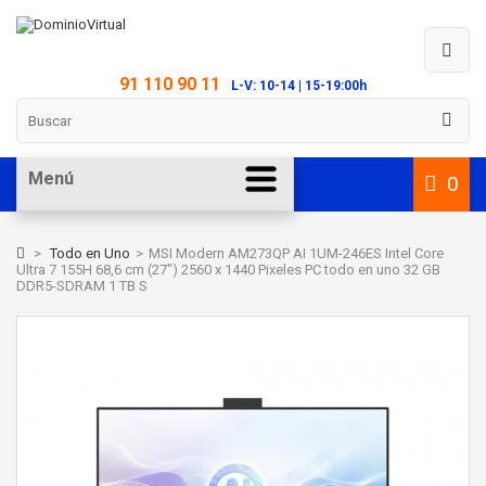
91 110 90 11
L-V: 10-14 | 15-19:00h
Menú
0
>
Todo en Uno
>
MSI Modern AM273QP AI 1UM-246ES Intel Core
Ultra 7 155H 68,6 cm (27") 2560 x 1440 Pixeles PC todo en uno 32 GB
DDR5-SDRAM 1 TB S