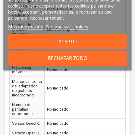
Modelo de
cookies. Puede aceptar todas las cookies pulsando el
adaptador de
No disponible
gráficos
botón “Aceptar”, personalizarlas, o rechazar su uso
dedicado:
pulsando "Rechazar todas".
Modelo de
Más información
Personalizar cookies
gráficos
Intel Arc Graphics
integrado:
ACEPTO
Memoria
No
dedicada:
RECHAZAR TODO
Frecuencia base:
No indicado
Frecuencia
No indicado
máxima:
Memoria máxima
del adaptador
No indicado
de gráficos
incorporado:
Número de
pantallas
No indicado
soportadas:
Versión DirectX:
No indicado
Versión OpenGL:
No indicado