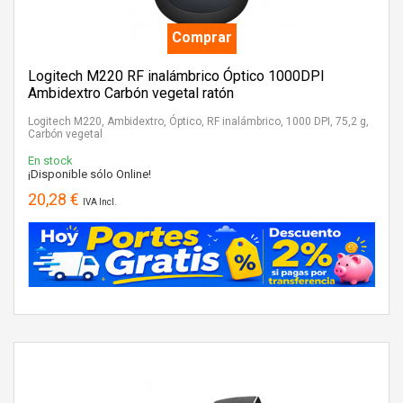
Comprar
Logitech M220 RF inalámbrico Óptico 1000DPI
Ambidextro Carbón vegetal ratón
Logitech M220, Ambidextro, Óptico, RF inalámbrico, 1000 DPI, 75,2 g,
Carbón vegetal
En stock
¡Disponible sólo Online!
20,28 €
IVA Incl.