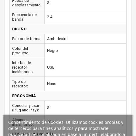
Rueda de
Si
desplazamiento:
Frecuencia de
2.4
banda:
DISEÑO
Factor de forma:
Ambidextro
Color del
Negro
producto:
Interfaz de
receptor
USB
inalámbrico:
Tipo de
Nano
receptor:
ERGONOMÍA
Conectar y usar
Si
(Plug and Play):
Alcance
Consentimiento de Cookies: Utilizamos cookies propias y
10 m
inalámbrico:
de terceros para fines analíticos y para mostrarle
publicidad personalizada en base a un perfil elaborado a
CONTROL DE ENERGÍA