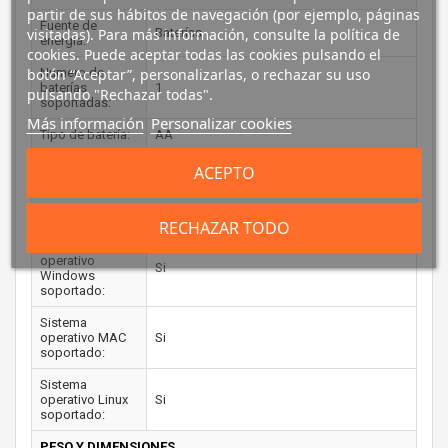
partir de sus hábitos de navegación (por ejemplo, páginas
Fuente de
visitadas). Para más información, consulte la política de
Baterías
energía:
cookies. Puede aceptar todas las cookies pulsando el
botón “Aceptar”, personalizarlas, o rechazar su uso
Numero de
baterías
1
pulsando "Rechazar todas".
soportadas:
Más información
Personalizar cookies
Tipo de batería:
AA
Vida de batería
ACEPTO
12 mes(es)
en servicio:
REQUISITOS DEL SISTEMA
RECHAZAR TODO
Sistema
operativo
Si
Windows
soportado:
Sistema
operativo MAC
Si
soportado:
Sistema
operativo Linux
Si
soportado:
PESO Y DIMENSIONES