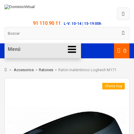
91 110 90 11
L-V: 10-14 | 15-19:00h
Menú
0
>
Accesorios
>
Ratones
>
Ratón Inalámbrico Logitech M171
Oferta Hoy