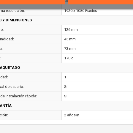
 de la carcasa:
Negro
ma resolución:
1920 x 1080 Pixeles
O Y DIMENSIONES
o:
126 mm
undidad:
45 mm
a:
73 mm
:
170 g
AQUETADO
idad:
1
al de usuario:
Si
de instalación rápida:
Si
ANTÍA
ción:
2 años\n