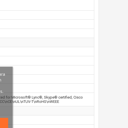
ara
n
s.
ized for Microsoft® Lync®, Skype® certified, Cisco
FCC\nCE\nUL\nTUV-T\nRoHS\nWEEE