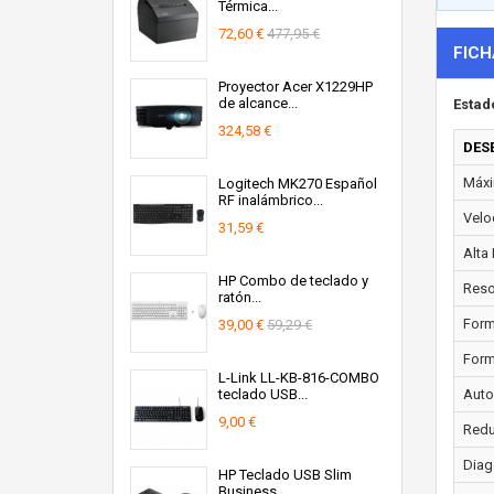
Térmica...
72,60 €
477,95 €
FICH
Proyector Acer X1229HP
de alcance...
Estad
324,58 €
DES
Máxi
Logitech MK270 Español
RF inalámbrico...
Velo
31,59 €
Alta 
HP Combo de teclado y
Reso
ratón...
Form
39,00 €
59,29 €
Form
L-Link LL-KB-816-COMBO
teclado USB...
Auto
9,00 €
Redu
Diag
HP Teclado USB Slim
Business