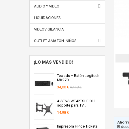
AUDIO Y VIDEO
LIQUIDACIONES
VIDEOVIGILANCIA
OUTLET AMAZON_NIÑOS
¡LO MÁS VENDIDO!
Teclado + Ratón Logitech
MK270
34,00 €
47,19 €
AISENS WT42TSLE-011
soporte para TV...
14,98 €
Ahorra
Impresora HP de Tickets
El des