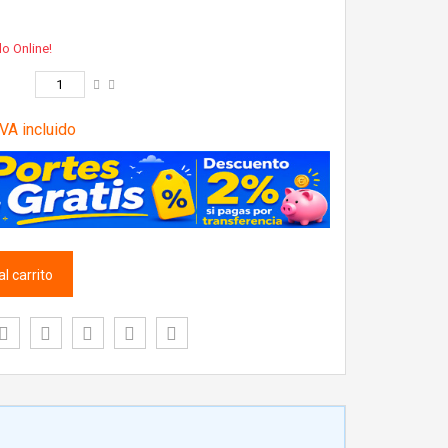
lo Online!
VA incluido
l carrito