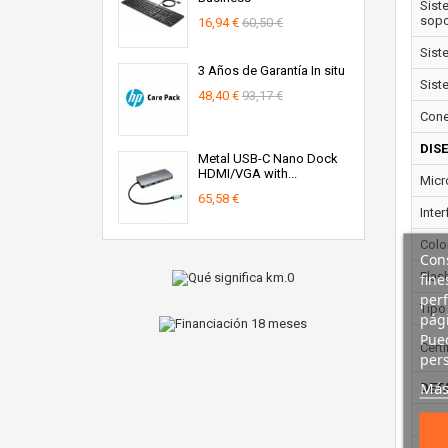
Sist
sopo
16,94 €
60,50 €
Sist
3 Años de Garantía In situ
Sist
48,40 €
93,17 €
Conec
DIS
Metal USB-C Nano Dock
HDMI/VGA with...
Micr
65,58 €
Inter
Colo
Cons
fine
Flas
perf
Tipo
pági
Pued
Certi
pers
Más
DET
Velo