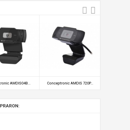
ronic AMDIS04B...
Conceptronic AMDIS 720P...
NGS XPRESSCAM
MPRARON: