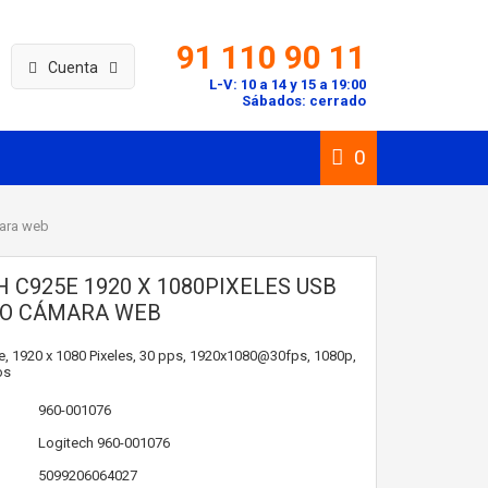
91 110 90 11
Cuenta
L-V: 10 a 14 y 15 a 19:00
Sábados: cerrado
0
mara web
 C925E 1920 X 1080PIXELES USB
RO CÁMARA WEB
, 1920 x 1080 Pixeles, 30 pps, 1920x1080@30fps, 1080p,
os
960-001076
Logitech
960-001076
5099206064027