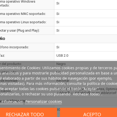
ema operativo Windows
Si
rtado:
ema operativo MAC soportado:
Si
ema operativo Linux soportado:
Si
tar y usar (Plug and Play):
Si
EÑO
ófono incorporado:
Si
faz:
USB 2.0
r del producto:
Negro
entimiento de Cookies: Utilizamos cookies propias y de terceros p
s analíticos y para mostrarle publicidad personalizada en base a u
h integrado:
No
il elaborado a partir de sus hábitos de navegación (por ejemplo,
 de montaje:
Recortar
nas visitadas). Para más información, consulte la política de cookie
e aceptar todas las cookies pulsando el botón “Aceptar”,
Certified for Skype for Business, Optim
ficación:
Jabber® and WebEx® compatible\n\n
onalizarlas, o rechazar su uso pulsando "Rechazar todas".
 información
Personalizar cookies
ALLES TÉCNICOS
cidad de cuadro:
30 pps
RECHAZAR TODO
ACEPTO