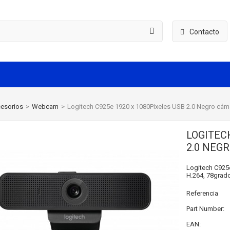
Contacto
esorios
>
Webcam
>
Logitech C925e 1920 x 1080Pixeles USB 2.0 Negro cá
LOGITECH
2.0 NEG
Logitech C925e
H.264, 78grad
Referencia
Part Number:
EAN: