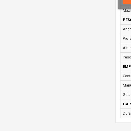
Color
Máxi
PES
Anch
Prof
Altur
Peso
EMP
Cant
Manu
Guía 
GAR
Dura