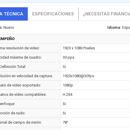
A TÉCNICA
ESPECIFICACIONES
¿NECESITAS FINANCI
o:
Nuevo
Idioma:
Espa
EMPEÑO
ma resolución de video:
1920 x 1080 Pixeles
cidad máxima de cuadro:
30 pps
Definición Total:
Si
lución en velocidad de captura:
1920x1080@30fps
ato de vídeo soportado:
1080p
atos de vídeo compatibles:
H.264
enfoque:
Si
cción de ruido:
Si
onal de campo de visión:
78°