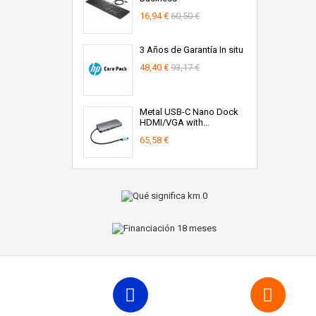
16,94 €
60,50 €
3 Años de Garantía In situ
48,40 €
93,17 €
Metal USB-C Nano Dock
HDMI/VGA with...
65,58 €