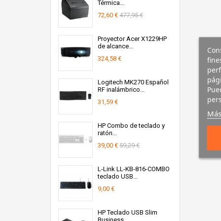
Térmica...
72,60 €
477,95 €
Proyector Acer X1229HP
de alcance...
Cons
324,58 €
fine
perf
pági
Logitech MK270 Español
Pued
RF inalámbrico...
pers
31,59 €
Más
HP Combo de teclado y
ratón...
39,00 €
59,29 €
L-Link LL-KB-816-COMBO
teclado USB...
9,00 €
HP Teclado USB Slim
Business