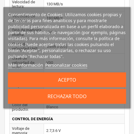
Velocidad de
130 MB/s
lectura:
Consentimiento de Cookies: Utilizamos cookies propias y
Velocidad de
130 MB/s
de terceros para fines analíticos y para mostrarle
escritura:
publicidad personalizada en base a un perfil elaborado a
Tipo de memoria
partir de sus hábitos de navegación (por ejemplo, páginas
UHS-I
interna:
visitadas). Para más información, consulte la política de
cookies. Puede aceptar todas las cookies pulsando el
Clase de
Class 3 (U3)
velocidad UHS:
botón “Aceptar”, personalizarlas, o rechazar su uso
pulsando "Rechazar todas".
Clase de
velocidad de
V30
Más información
Personalizar cookies
vídeo:
Clase de
ACEPTO
rendimiento de
A2
la aplicación:
RECHAZAR TODO
CARACTERÍSTICAS
Color del
Blanco
producto:
CONTROL DE ENERGÍA
Voltaje de
2.7,3.6 V
memoria: