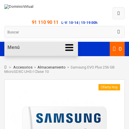
91 110 90 11
L-V: 10-14 | 15-19:00h
Menú
0
>
Accesorios
>
Almacenamiento
>
Samsung EVO Plus 256 GB
MicroSDXC UHS-I Clase 10
Oferta Hoy