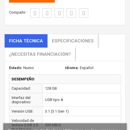
Compartir :
FICHA TÉCNICA
ESPECIFICACIONES
¿NECESITAS FINANCIACIÓN?
Estado:
Nuevo
Idioma:
Español
DESEMPEÑO
Capacidad:
128 GB
Interfaz del
USB tipo A
dispositivo:
Versión USB:
3.1 (3.1 Gen 1)
Velocidad de
lectura (USB 3.0
300 MB/s
(3.1 Gen 1)):