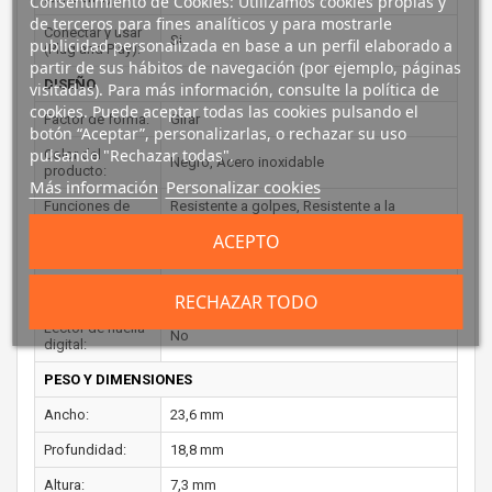
Consentimiento de Cookies: Utilizamos cookies propias y
de terceros para fines analíticos y para mostrarle
Conectar y usar
Si
publicidad personalizada en base a un perfil elaborado a
(Plug and Play):
partir de sus hábitos de navegación (por ejemplo, páginas
DISEÑO
visitadas). Para más información, consulte la política de
cookies. Puede aceptar todas las cookies pulsando el
Factor de forma:
Girar
botón “Aceptar”, personalizarlas, o rechazar su uso
pulsando "Rechazar todas".
Color del
Negro, Acero inoxidable
producto:
Más información
Personalizar cookies
Funciones de
Resistente a golpes, Resistente a la
protección:
temperatura, Resistente al agua
ACEPTO
Llavero:
Si
SEGURIDAD
RECHAZAR TODO
Lector de huella
No
digital:
PESO Y DIMENSIONES
Ancho:
23,6 mm
Profundidad:
18,8 mm
Altura:
7,3 mm