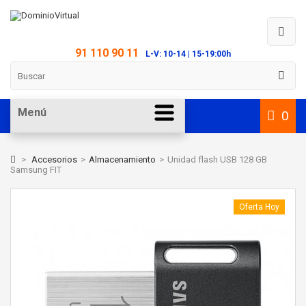
91 110 90 11
L-V: 10-14 | 15-19:00h
Menú
0
>
Accesorios
>
Almacenamiento
>
Unidad flash USB 128 GB
Samsung FIT
Oferta Hoy