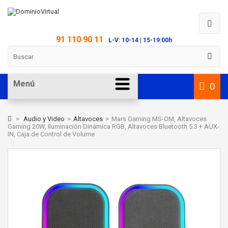
91 110 90 11
L-V: 10-14 | 15-19:00h
Menú
0
>
Audio y Video
>
Altavoces
>
Mars Gaming MS-OM, Altavoces
Gaming 20W, Iluminación Dinámica RGB, Altavoces Bluetooth 5.3 + AUX-
IN, Caja de Control de Volume