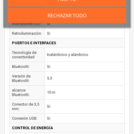
volumen:
Tipo de control
Alámbrico
remoto:
RECHAZAR TODO
Indicadores LED:
Si
Retroiluminación:
Si
PUERTOS E INTERFACES
Tecnología de
Inalámbrico y alámbrico
conectividad:
Bluetooth:
Si
Versión de
5.3
Bluetooth:
alcance
10 m
Bluetooth:
Conector de 3,5
Si
mm:
Conexión USB:
Si
CONTROL DE ENERGÍA