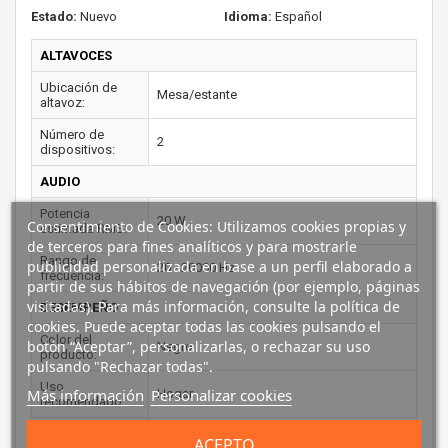
Estado:
Nuevo
Idioma:
Español
ALTAVOCES
Ubicación de
Mesa/estante
altavoz:
Número de
2
dispositivos:
AUDIO
Potencia
20 W
Consentimiento de Cookies: Utilizamos cookies propias y
estimada RMS:
de terceros para fines analíticos y para mostrarle
Rango de
publicidad personalizada en base a un perfil elaborado a
20 - 20000 Hz
frecuencia:
partir de sus hábitos de navegación (por ejemplo, páginas
visitadas). Para más información, consulte la política de
DESEMPEÑO
cookies. Puede aceptar todas las cookies pulsando el
Color del
botón “Aceptar”, personalizarlas, o rechazar su uso
Negro
producto:
pulsando "Rechazar todas".
Uso
Más información
Personalizar cookies
Hogar
recomendado:
Control de
Giratorio
ACEPTO