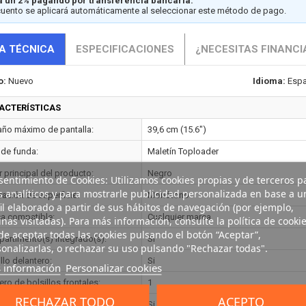
 un 2% pagando por transferencia bancaria.
cuento se aplicará automáticamente al seleccionar este método de pago.
A TÉCNICA
ESPECIFICACIONES
¿NECESITAS FINANCI
o:
Nuevo
Idioma:
Espa
ACTERÍSTICAS
ño máximo de pantalla:
39,6 cm (15.6")
 de funda:
Maletín Toploader
 principal del producto:
Negro
entimiento de Cookies: Utilizamos cookies propias y de terceros p
s analíticos y para mostrarle publicidad personalizada en base a u
ración de superficie:
Monótono
il elaborado a partir de sus hábitos de navegación (por ejemplo,
a compatible:
Cualquier marca
nas visitadas). Para más información, consulte la política de cookie
e aceptar todas las cookies pulsando el botón “Aceptar”,
artimento(s) integrado(s):
Si
onalizarlas, o rechazar su uso pulsando "Rechazar todas".
llo delantero:
Si
 información
Personalizar cookies
ro de bolsillos frontales:
1
RECHAZAR TODO
ACEPTO
nte para hombro:
Si