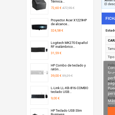
Ahorra
Térmica...
El des
72,60 €
477,95 €
FICH
Proyector Acer X1229HP
de alcance...
324,58 €
Estad
CAR
Logitech MK270 Español
RF inalámbrico...
Tama
31,59 €
Tipo
Color
HP Combo de teclado y
Cons
ratón...
fine
Colo
39,00 €
59,29 €
perf
Marc
pági
Pued
L-Link LL-KB-816-COMBO
Comp
teclado USB...
pers
Bolsi
9,00 €
Más
Núme
HP Teclado USB Slim
Business
Tira