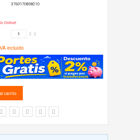
3760170858210
lo Online!
VA incluido
l carrito