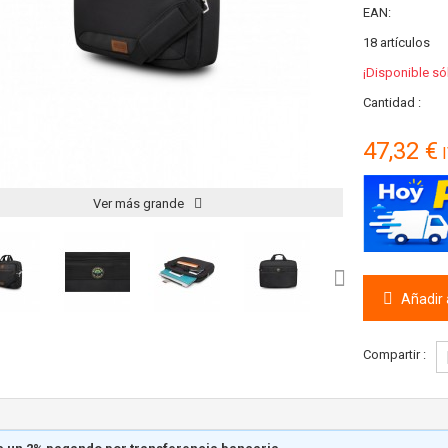
EAN:
18
artículos
¡Disponible só
Cantidad :
47,32 €
I
Ver más grande
Añadir a
Compartir :