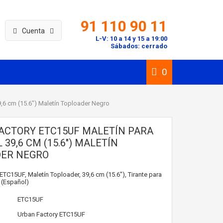
91 110 90 11
Cuenta
L-V: 10 a 14 y 15 a 19:00
Sábados: cerrado
0
9,6 cm (15.6") Maletín Toploader Negro
ACTORY ETC15UF MALETÍN PARA
 39,6 CM (15.6") MALETÍN
ER NEGRO
ETC15UF, Maletín Toploader, 39,6 cm (15.6"), Tirante para
 (Español)
ETC15UF
Urban Factory
ETC15UF