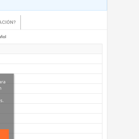
ACIÓN?
ñol
ara
n
s.