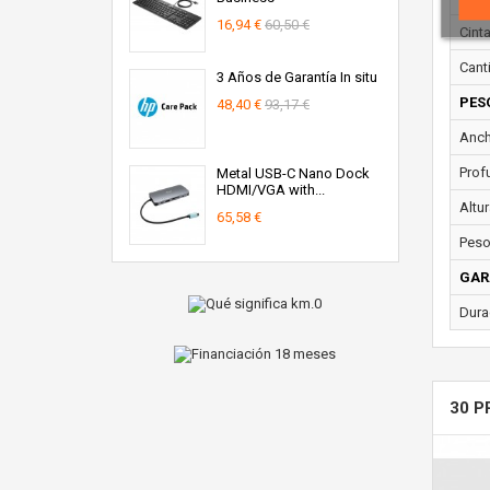
16,94 €
60,50 €
Cint
Cant
3 Años de Garantía In situ
PES
48,40 €
93,17 €
Anch
Prof
Metal USB-C Nano Dock
HDMI/VGA with...
Altur
65,58 €
Peso
GAR
Dura
30 P