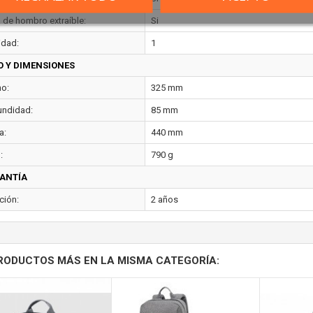
a de hombro extraíble:
Si
idad:
1
O Y DIMENSIONES
o:
325 mm
undidad:
85 mm
a:
440 mm
:
790 g
ANTÍA
ción:
2 años
RODUCTOS MÁS EN LA MISMA CATEGORÍA: