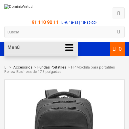
91 110 90 11
L-V: 10-14 | 15-19:00h
Menú
0
>
Accesorios
>
Fundas Portatiles
>
HP Mochila para portátiles
Renew Business de 17,3 pulgadas