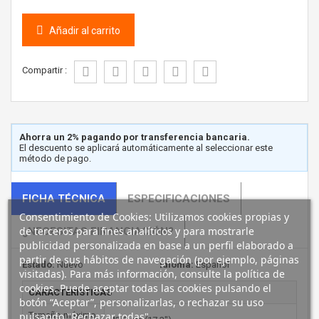
Añadir al carrito
Compartir :
Ahorra un 2% pagando por transferencia bancaria.
El descuento se aplicará automáticamente al seleccionar este
método de pago.
FICHA TÉCNICA
ESPECIFICACIONES
Consentimiento de Cookies: Utilizamos cookies propias y
de terceros para fines analíticos y para mostrarle
¿NECESITAS FINANCIACIÓN?
publicidad personalizada en base a un perfil elaborado a
partir de sus hábitos de navegación (por ejemplo, páginas
Estado:
Nuevo
Idioma:
Español
visitadas). Para más información, consulte la política de
cookies. Puede aceptar todas las cookies pulsando el
CARACTERÍSTICAS
botón “Aceptar”, personalizarlas, o rechazar su uso
pulsando "Rechazar todas".
Tamaño máximo