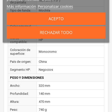
43,9 cm (17.3")
de pantalla:
Más información
Personalizar cookies
Tipo de funda:
Mochila
ACEPTO
Material:
Poliéster
Color principal
Negro
del producto:
RECHAZAR TODO
Marca
HP
compatible:
Coloración de
Monocromo
superficie:
País de origen:
China
Segmento HP:
Negocios
PESO Y DIMENSIONES
Ancho:
320 mm
Profundidad:
140 mm
Altura:
470 mm
Peso:
740 g