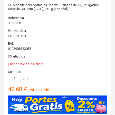
HP Mochila para portátiles Renew Business de 17,3 pulgadas,
Mochila, 43,9 cm (17.3"), 740 g (Español)
Referencia
3E2U5UT
Part Number:
HP
3E2U5UT
EAN:
0195908382058
35
artículos
¡Disponible sólo Online!
Cantidad :
42,68 €
IVA incluido