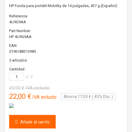
HP Funda para portátil Mobility de 14 pulgadas, 437 g (Español)
Referencia
4U9G9AA
Part Number:
HP
4U9G9AA
EAN:
0196188313985
5
artículos
Cantidad :
39,93 €
IVA incluido
22,00 €
IVA incluido
Ahorra 17,93 € ( 45% Dto. )
Añadir al carrito