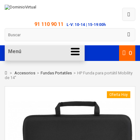
91 110 90 11
L-V: 10-14 | 15-19:00h
Menú
0
>
Accesorios
>
Fundas Portatiles
>
HP Funda para portátil Mobility
de 14"
Oferta Hoy