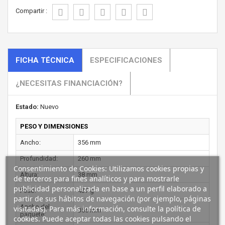
Compartir :
FICHA TÉCNICA
ESPECIFICACIONES
¿NECESITAS FINANCIACIÓN?
Estado:
Nuevo
PESO Y DIMENSIONES
Ancho:
356 mm
Profundidad:
260 mm
Consentimiento de Cookies: Utilizamos cookies propias y
Altura:
38 mm
de terceros para fines analíticos y para mostrarle
publicidad personalizada en base a un perfil elaborado a
Peso:
437 g
partir de sus hábitos de navegación (por ejemplo, páginas
Ancho del
visitadas). Para más información, consulte la política de
356 mm
paquete:
cookies. Puede aceptar todas las cookies pulsando el