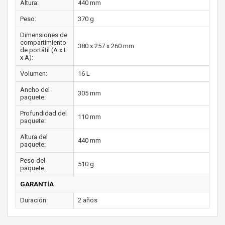
Altura:
440 mm
Peso:
370 g
Dimensiones de
compartimiento
380 x 257 x 260 mm
de portátil (A x L
x A):
Volumen:
16 L
Ancho del
305 mm
paquete:
Profundidad del
110 mm
paquete:
Altura del
440 mm
paquete:
Peso del
510 g
paquete:
GARANTÍA
Duración:
2 años