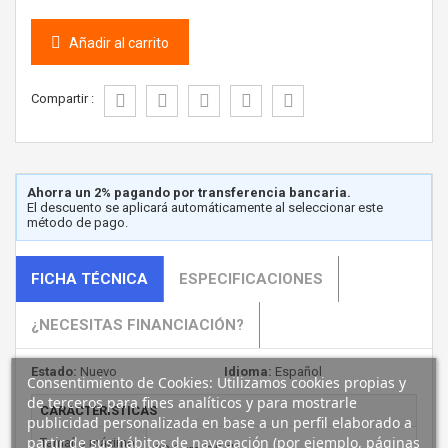
Añadir al carrito
Compartir :
Ahorra un 2% pagando por transferencia bancaria.
El descuento se aplicará automáticamente al seleccionar este
método de pago.
FICHA TÉCNICA
ESPECIFICACIONES
¿NECESITAS FINANCIACIÓN?
Estado:
Nuevo
Idioma:
Español
Consentimiento de Cookies: Utilizamos cookies propias y
de terceros para fines analíticos y para mostrarle
CARACTERÍSTICAS
publicidad personalizada en base a un perfil elaborado a
partir de sus hábitos de navegación (por ejemplo, páginas
Tamaño máximo