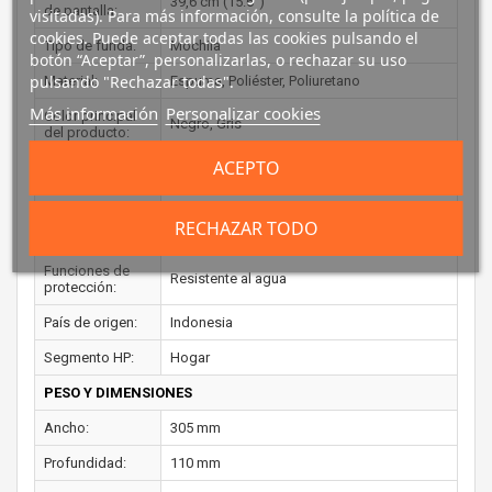
39,6 cm (15.6")
de pantalla:
visitadas). Para más información, consulte la política de
cookies. Puede aceptar todas las cookies pulsando el
Tipo de funda:
Mochila
botón “Aceptar”, personalizarlas, o rechazar su uso
pulsando "Rechazar todas".
Material:
Espuma, Poliéster, Poliuretano
Más información
Personalizar cookies
Color principal
Negro, Gris
del producto:
ACEPTO
Marca
Universal
compatible:
Coloración de
RECHAZAR TODO
Monocromo
superficie:
Funciones de
Resistente al agua
protección:
País de origen:
Indonesia
Segmento HP:
Hogar
PESO Y DIMENSIONES
Ancho:
305 mm
Profundidad:
110 mm