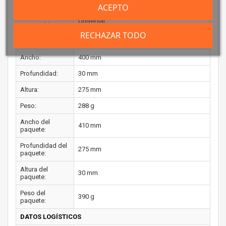
del producto:
ACEPTO
Marca
Universal
compatible:
RECHAZAR TODO
PESO Y DIMENSIONES
Ancho:
400 mm
Profundidad:
30 mm
Altura:
275 mm
Peso:
288 g
Ancho del
410 mm
paquete:
Profundidad del
275 mm
paquete:
Altura del
30 mm
paquete:
Peso del
390 g
paquete:
DATOS LOGÍSTICOS