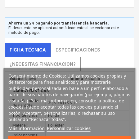
Ahorra un 2% pagando por transferencia bancaria.
El descuento se aplicará automáticamente al seleccionar este
método de pago.
FICHA TÉCNICA
ESPECIFICACIONES
¿NECESITAS FINANCIACIÓN?
Consentimiento de Cookies: Utilizamos cookies propias y
Estado:
Nuevo
Idioma:
Español
de terceros para fines analíticos y para mostrarle
publicidad personalizada en base a un perfil elaborado a
CARACTERÍSTICAS
partir de sus hábitos de navegación (por ejemplo, páginas
visitadas). Para más información, consulte la política de
Tamaño máximo
39,6 cm (15.6")
de pantalla:
cookies. Puede aceptar todas las cookies pulsando el
botón “Aceptar”, personalizarlas, o rechazar su uso
Tipo de funda:
Funda
pulsando "Rechazar todas".
Material:
Poliéster
Más información
Personalizar cookies
Color principal
Gris