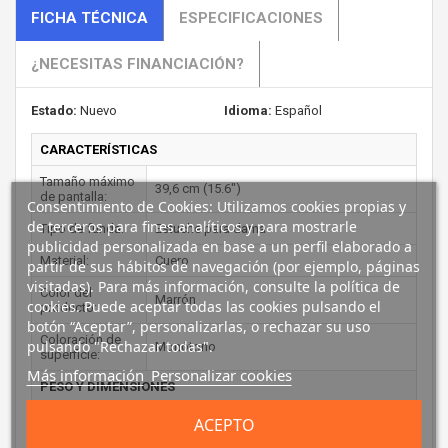
FICHA TÉCNICA
ESPECIFICACIONES
¿NECESITAS FINANCIACIÓN?
Estado:
Nuevo
Idioma:
Español
CARACTERÍSTICAS
Tamaño máximo
39,6 cm (15.6")
de pantalla:
Consentimiento de Cookies: Utilizamos cookies propias y
de terceros para fines analíticos y para mostrarle
Tipo de funda:
Estuche para dama
publicidad personalizada en base a un perfil elaborado a
Material:
Cuero
partir de sus hábitos de navegación (por ejemplo, páginas
visitadas). Para más información, consulte la política de
Color del
Marrón
cookies. Puede aceptar todas las cookies pulsando el
producto:
botón “Aceptar”, personalizarlas, o rechazar su uso
Coloración de
pulsando "Rechazar todas".
Monótono
superficie:
Más información
Personalizar cookies
PESO Y DIMENSIONES
Ancho:
450 mm
ACEPTO