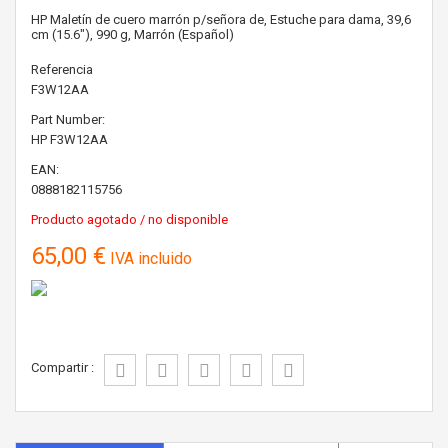
HP Maletín de cuero marrón p/señora de, Estuche para dama, 39,6
cm (15.6"), 990 g, Marrón (Español)
Referencia
F3W12AA
Part Number:
HP
F3W12AA
EAN:
0888182115756
Producto agotado / no disponible
65,00 €
IVA incluido
Compartir :