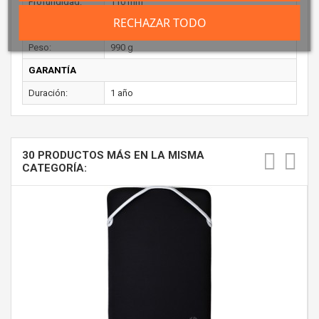
Profundidad:
110 mm
RECHAZAR TODO
Altura:
335 mm
Peso:
990 g
GARANTÍA
Duración:
1 año
30 PRODUCTOS MÁS EN LA MISMA
CATEGORÍA: