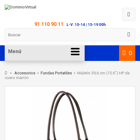
91 110 90 11
L-V: 10-14 | 15-19:00h
Menú
0
>
Accesorios
>
Fundas Portatiles
>
Maletín 39,6 cm (15.6") HP de
cuero marrón