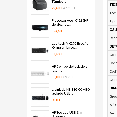
Térmica...
TEC
72,60 €
477,95 €
Tecn
Proyector Acer X1229HP
Tipo
de alcance...
CAL
324,58 €
Reso
Logitech MK270 Español
DET
RF inalámbrico...
31,59 €
Colo
Cone
HP Combo de teclado y
ratón...
Códi
39,00 €
59,29 €
Capa
DIR
L-Link LL-KB-816-COMBO
teclado USB...
Gros
9,00 €
Máxi
HP Teclado USB Slim
Anch
Business