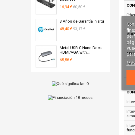
CON
16,94 €
60,50 €
Ether
3 Años de Garantía In situ
Cons
Wifi:
48,40 €
93,17 €
fine
PUE
perf
pági
Tecn
Pued
Metal USB-C Nano Dock
HDMI/VGA with...
pers
MEM
65,58 €
Más
Memo
CON
USB 
CON
Inte
Inte
alma
Inte
func