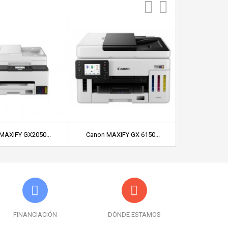
MAXIFY GX2050...
Canon MAXIFY GX 6150...
Canon MAXI
FINANCIACIÓN
DÓNDE ESTAMOS