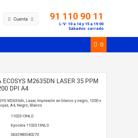
91 110 90 11
Cuenta
L-V: 10 a 14 y 15 a 19:00
Sábados: cerrado
0
 ECOSYS M2635DN LASER 35 PPM
200 DPI A4
S M2635dn, Laser, Impresión en blanco y negro, 1200 x
hojas, A4, Negro, Blanco
1102S13NL0
Kyocera
1102S13NL0
0632983040270