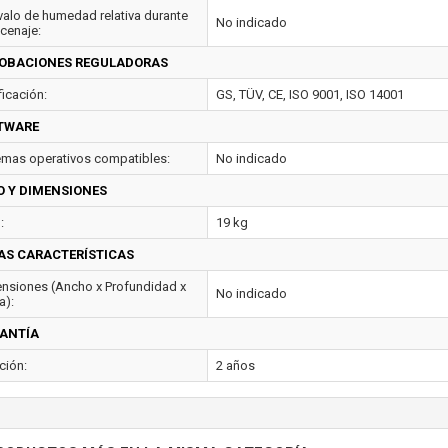
rvalo de humedad relativa durante
No indicado
cenaje:
OBACIONES REGULADORAS
ficación:
GS, TÜV, CE, ISO 9001, ISO 14001
TWARE
emas operativos compatibles:
No indicado
O Y DIMENSIONES
:
19 kg
AS CARACTERÍSTICAS
nsiones (Ancho x Profundidad x
No indicado
a):
ANTÍA
ción:
2 años