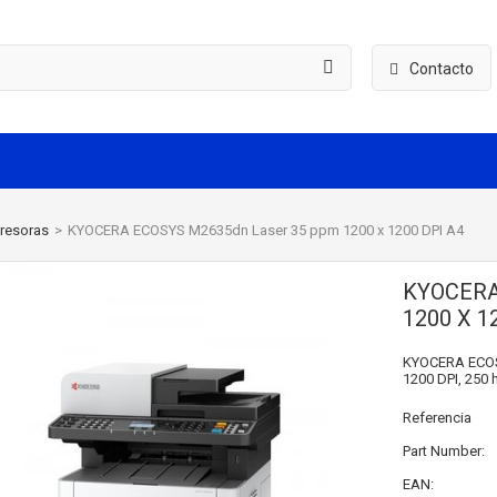
Contacto
resoras
>
KYOCERA ECOSYS M2635dn Laser 35 ppm 1200 x 1200 DPI A4
KYOCERA
1200 X 1
KYOCERA ECOSY
1200 DPI, 250 
Referencia
Part Number:
EAN: