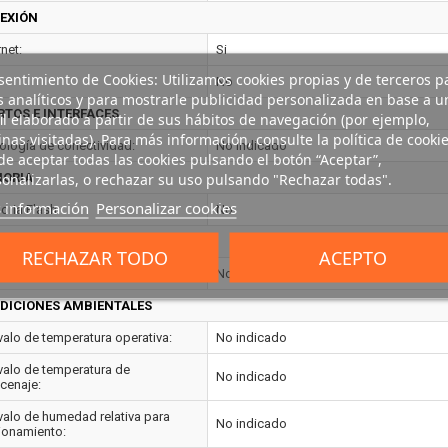
EXIÓN
net:
Si
entimiento de Cookies: Utilizamos cookies propias y de terceros p
No
s analíticos y para mostrarle publicidad personalizada en base a u
RTOS E INTERFACES
il elaborado a partir de sus hábitos de navegación (por ejemplo,
nas visitadas). Para más información, consulte la política de cookie
ología de conectividad:
No indicado
e aceptar todas las cookies pulsando el botón “Aceptar”,
onalizarlas, o rechazar su uso pulsando "Rechazar todas".
ORIA
 información
Personalizar cookies
ria Flash:
No
TROL DE ENERGÍA
RECHAZAR TODO
ACEPTO
con suministro de corriente:
No
DICIONES AMBIENTALES
rvalo de temperatura operativa:
No indicado
rvalo de temperatura de
No indicado
cenaje:
rvalo de humedad relativa para
No indicado
ionamiento: