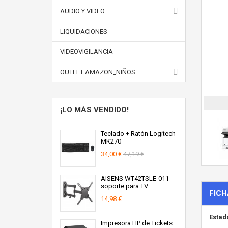
AUDIO Y VIDEO
LIQUIDACIONES
VIDEOVIGILANCIA
OUTLET AMAZON_NIÑOS
¡LO MÁS VENDIDO!
Teclado + Ratón Logitech
MK270
34,00 €
47,19 €
AISENS WT42TSLE-011
soporte para TV...
FICH
14,98 €
Estad
Impresora HP de Tickets