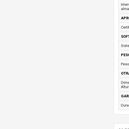
Inte
alma
APR
Certi
SOF
Sist
PES
Peso
OTR
Dime
Altur
GAR
Dura