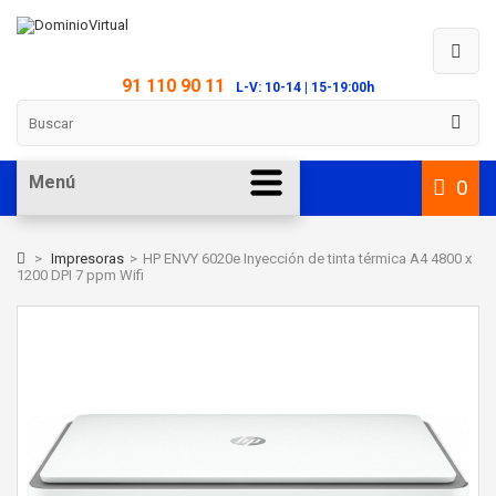
91 110 90 11
L-V: 10-14 | 15-19:00h
Menú
0
>
Impresoras
>
HP ENVY 6020e Inyección de tinta térmica A4 4800 x
1200 DPI 7 ppm Wifi