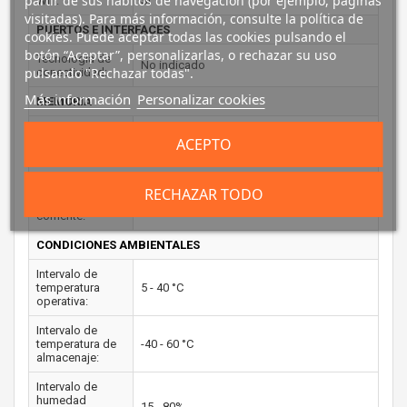
partir de sus hábitos de navegación (por ejemplo, páginas
Wifi:
Si
visitadas). Para más información, consulte la política de
PUERTOS E INTERFACES
cookies. Puede aceptar todas las cookies pulsando el
botón “Aceptar”, personalizarlas, o rechazar su uso
Tecnología de
No indicado
pulsando "Rechazar todas".
conectividad:
Más información
Personalizar cookies
MEMORIA
Memoria Flash:
No
ACEPTO
CONTROL DE ENERGÍA
USB con
RECHAZAR TODO
suministro de
No
corriente:
CONDICIONES AMBIENTALES
Intervalo de
temperatura
5 - 40 °C
operativa:
Intervalo de
temperatura de
-40 - 60 °C
almacenaje:
Intervalo de
humedad
15 - 80%