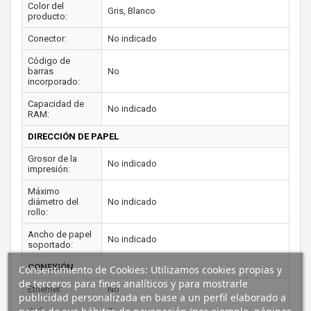
Color del
Gris, Blanco
producto:
Conector:
No indicado
Código de
barras
No
incorporado:
Capacidad de
No indicado
RAM:
DIRECCIÓN DE PAPEL
Grosor de la
No indicado
impresión:
Máximo
diámetro del
No indicado
rollo:
Ancho de papel
No indicado
soportado:
CONEXIÓN
Consentimiento de Cookies: Utilizamos cookies propias y
de terceros para fines analíticos y para mostrarle
Ethernet:
No
publicidad personalizada en base a un perfil elaborado a