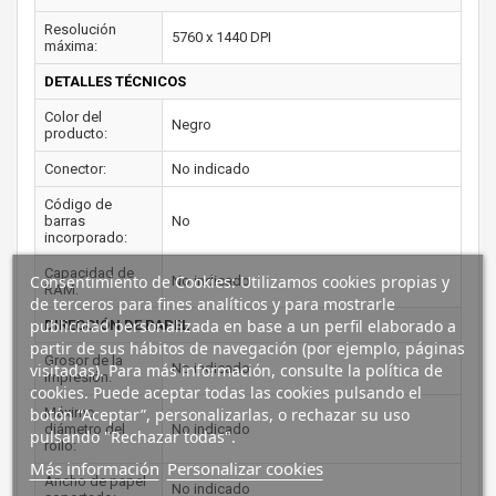
Resolución
5760 x 1440 DPI
máxima:
DETALLES TÉCNICOS
Color del
Negro
producto:
Conector:
No indicado
Código de
barras
No
incorporado:
Capacidad de
Consentimiento de Cookies: Utilizamos cookies propias y
No indicado
RAM:
de terceros para fines analíticos y para mostrarle
publicidad personalizada en base a un perfil elaborado a
DIRECCIÓN DE PAPEL
partir de sus hábitos de navegación (por ejemplo, páginas
Grosor de la
No indicado
visitadas). Para más información, consulte la política de
impresión:
cookies. Puede aceptar todas las cookies pulsando el
Máximo
botón “Aceptar”, personalizarlas, o rechazar su uso
diámetro del
No indicado
pulsando "Rechazar todas".
rollo:
Más información
Personalizar cookies
Ancho de papel
No indicado