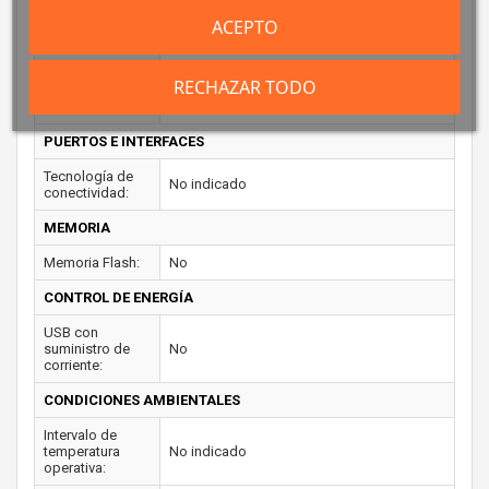
soportado:
ACEPTO
CONEXIÓN
Ethernet:
No
RECHAZAR TODO
Wifi:
Si
PUERTOS E INTERFACES
Tecnología de
No indicado
conectividad:
MEMORIA
Memoria Flash:
No
CONTROL DE ENERGÍA
USB con
suministro de
No
corriente:
CONDICIONES AMBIENTALES
Intervalo de
temperatura
No indicado
operativa: