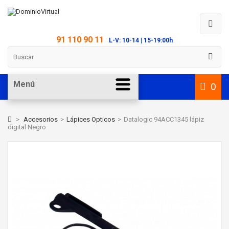
91 110 90 11
L-V: 10-14 | 15-19:00h
Menú
0
>
Accesorios
>
Lápices Opticos
>
Datalogic 94ACC1345 lápiz
digital Negro