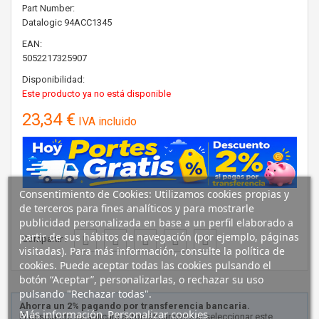
Part Number:
Datalogic
94ACC1345
EAN:
5052217325907
Disponibilidad:
Este producto ya no está disponible
23,34 €
IVA incluido
Consentimiento de Cookies: Utilizamos cookies propias y
de terceros para fines analíticos y para mostrarle
publicidad personalizada en base a un perfil elaborado a
partir de sus hábitos de navegación (por ejemplo, páginas
Compartir :
visitadas). Para más información, consulte la política de
cookies. Puede aceptar todas las cookies pulsando el
botón “Aceptar”, personalizarlas, o rechazar su uso
pulsando "Rechazar todas".
Ahorra un 2% pagando por transferencia bancaria.
Más información
Personalizar cookies
El descuento se aplicará automáticamente al seleccionar este