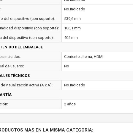
:
No indicado
o del dispositivo (con soporte):
539,6 mm
undidad dispositivo (con soporte):
186,1 mm
a del dispositivo (con soporte):
405 mm
TENIDO DEL EMBALAJE
es incluidos:
Corriente alterna, HDMI
al de usuario:
No
ALLES TÉCNICOS
de visualización activa (A x A):
No indicado
ANTÍA
ción:
2 años
RODUCTOS MÁS EN LA MISMA CATEGORÍA: