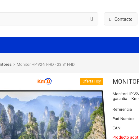
Contacto
itores
>
Monitor HP V24i FHD - 23.8" FHD
MONITOR 
Oferta Hoy
Monitor HP V24
garantía - -Km.
Referencia
Part Number:
EAN:
Producto agot