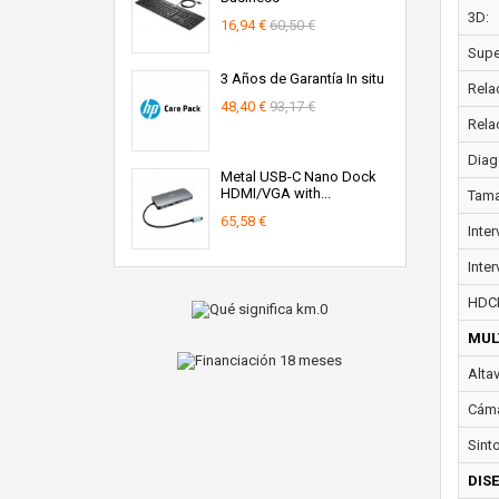
3D:
16,94 €
60,50 €
Super
3 Años de Garantía In situ
Rela
48,40 €
93,17 €
Rela
Diag
Metal USB-C Nano Dock
HDMI/VGA with...
Tama
65,58 €
Inte
Inter
HDC
MUL
Alta
Cáma
Sint
DIS