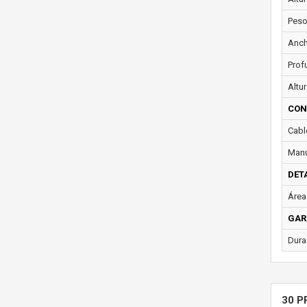
Peso
Anch
Prof
Altur
CON
Cabl
Manu
DET
Área 
GAR
Dura
30 P