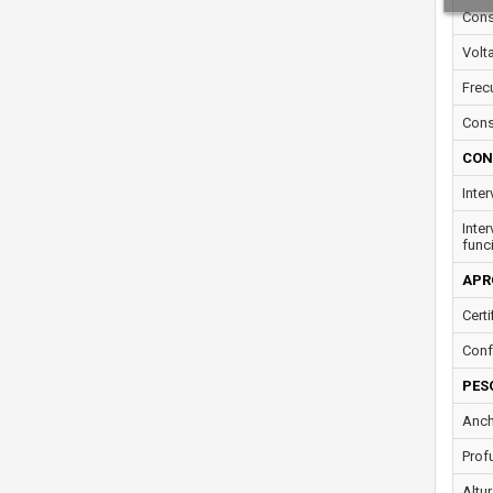
Cons
Volt
Frec
Cons
CON
Inte
Inte
func
APR
Certi
Conf
PES
Anch
Prof
Altur