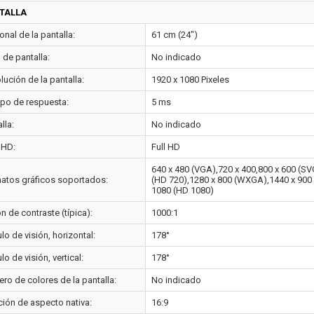
TALLA
nal de la pantalla:
61 cm (24")
o de pantalla:
No indicado
ución de la pantalla:
1920 x 1080 Pixeles
po de respuesta:
5 ms
lla:
No indicado
 HD:
Full HD
640 x 480 (VGA),720 x 400,800 x 600 (S
atos gráficos soportados:
(HD 720),1280 x 800 (WXGA),1440 x 900
1080 (HD 1080)
n de contraste (típica):
1000:1
o de visión, horizontal:
178°
o de visión, vertical:
178°
ro de colores de la pantalla:
No indicado
ción de aspecto nativa:
16:9