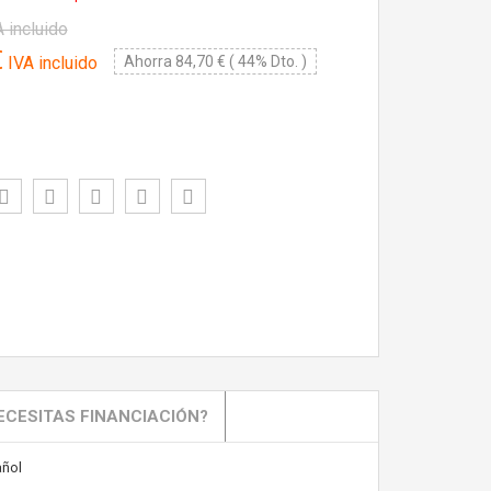
 incluido
€
IVA incluido
Ahorra 84,70 € ( 44% Dto. )
ECESITAS FINANCIACIÓN?
ñol