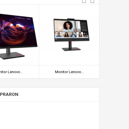
itor Lenovo...
Monitor Lenovo...
Lenovo Th
MPRARON: