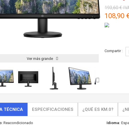
193,60 €
IVA
108,90 
Compartir :
Ver más grande
A TÉCNICA
ESPECIFICACIONES
¿QUÉ ES KM.0?
¿N
o:
Reacondicionado
Idioma:
Espa