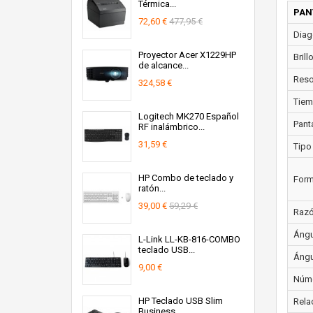
Térmica...
PAN
72,60 €
477,95 €
Diago
Proyector Acer X1229HP
Brill
de alcance...
Resol
324,58 €
Tiem
Logitech MK270 Español
Panta
RF inalámbrico...
31,59 €
Tipo
HP Combo de teclado y
Form
ratón...
39,00 €
59,29 €
Razó
Ángul
L-Link LL-KB-816-COMBO
teclado USB...
Ángul
9,00 €
Núme
HP Teclado USB Slim
Rela
Business