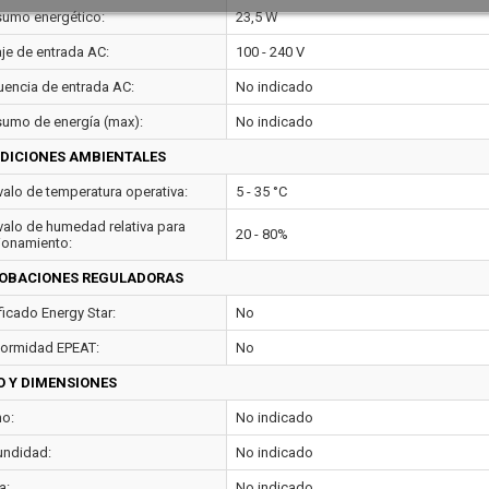
umo energético:
23,5 W
aje de entrada AC:
100 - 240 V
uencia de entrada AC:
No indicado
umo de energía (max):
No indicado
DICIONES AMBIENTALES
rvalo de temperatura operativa:
5 - 35 °C
rvalo de humedad relativa para
20 - 80%
ionamiento:
OBACIONES REGULADORAS
ficado Energy Star:
No
ormidad EPEAT:
No
O Y DIMENSIONES
o:
No indicado
undidad:
No indicado
a:
No indicado