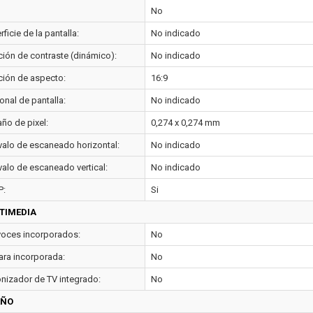
No
ficie de la pantalla:
No indicado
ción de contraste (dinámico):
No indicado
ción de aspecto:
16:9
onal de pantalla:
No indicado
ño de pixel:
0,274 x 0,274 mm
rvalo de escaneado horizontal:
No indicado
valo de escaneado vertical:
No indicado
P:
Si
TIMEDIA
voces incorporados:
No
ra incorporada:
No
onizador de TV integrado:
No
EÑO