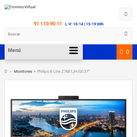
91 110 90 11
L-V: 10-14 | 15-19:00h
Menú
0
>
Monitores
>
Philips B Line 276B1JH/00 27"