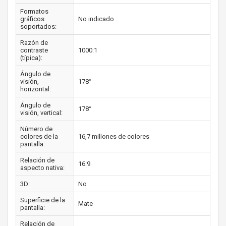
Formatos
gráficos
No indicado
soportados:
Razón de
contraste
1000:1
(típica):
Ángulo de
visión,
178°
horizontal:
Ángulo de
178°
visión, vertical:
Número de
colores de la
16,7 millones de colores
pantalla:
Relación de
16:9
aspecto nativa:
3D:
No
Superficie de la
Mate
pantalla:
Relación de