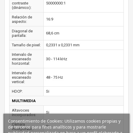
contraste
50000000:1
(dinámico):
Relación de
16:9
aspecto:
Diagonal de
68,6 cm
pantalla:
Tamaño de pixel:
0,2331 x 0,2331 mm
Intervalo de
escaneado
30 - 114 kHz
horizontal:
Intervalo de
escaneado
48 - 75 Hz
vertical:
HDCP:
Si
MULTIMEDIA
Altavoces
Si
incorporados:
Consentimiento de Cookies: Utilizamos cookies propias y
Cámara
de terceros para fines analíticos y para mostrarle
Si
incorporada:
publicidad personalizada en base a un perfil elaborado a