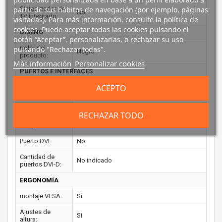
partir de sus hábitos de navegación (por ejemplo, páginas
Sintonizador de
No
TV integrado:
visitadas). Para más información, consulte la política de
cookies. Puede aceptar todas las cookies pulsando el
DISEÑO
botón “Aceptar”, personalizarlas, o rechazar su uso
Color del
pulsando "Rechazar todas".
Negro
producto:
Más información
Personalizar cookies
PUERTOS E INTERFACES
ACEPTO
Conector USB
Si
incorporado:
Cantidad de
RECHAZAR TODO
puertos VGA (D-
No indicado
Sub):
Puerto DVI:
No
Cantidad de
No indicado
puertos DVI-D:
ERGONOMÍA
montaje VESA:
Si
Ajustes de
Si
altura: