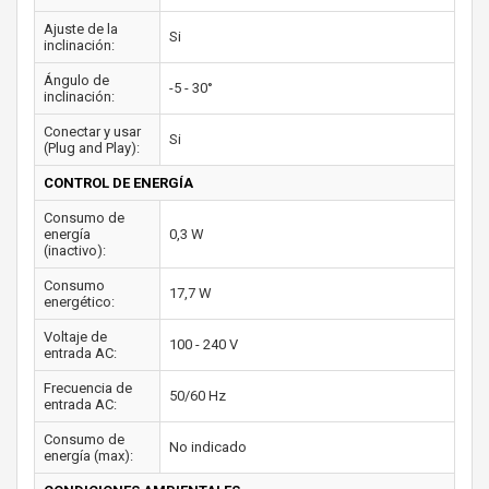
Ajuste de la
Si
inclinación:
Ángulo de
-5 - 30°
inclinación:
Conectar y usar
Si
(Plug and Play):
CONTROL DE ENERGÍA
Consumo de
energía
0,3 W
(inactivo):
Consumo
17,7 W
energético:
Voltaje de
100 - 240 V
entrada AC:
Frecuencia de
50/60 Hz
entrada AC:
Consumo de
No indicado
energía (max):