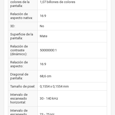
colores de la
1,07 billones de colores
pantalla:
Relación de
16:9
aspecto nativa:
3D:
No
Superficie de la
Mate
pantalla:
Relación de
contraste
50000000:1
(dinámico):
Relación de
16:9
aspecto:
Diagonal de
68,6 cm
pantalla:
Tamaño de pixel:
0,1554 x 0,1554 mm
Intervalo de
escaneado
30 - 140 kHz
horizontal:
Intervalo de
escaneado
23 - 75 Hz