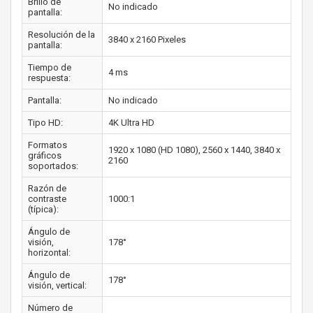
Brillo de
No indicado
pantalla:
Resolución de la
3840 x 2160 Pixeles
pantalla:
Tiempo de
4 ms
respuesta:
Pantalla:
No indicado
Tipo HD:
4K Ultra HD
Formatos
1920 x 1080 (HD 1080), 2560 x 1440, 3840 x
gráficos
2160
soportados:
Razón de
contraste
1000:1
(típica):
Ángulo de
visión,
178°
horizontal:
Ángulo de
178°
visión, vertical:
Número de