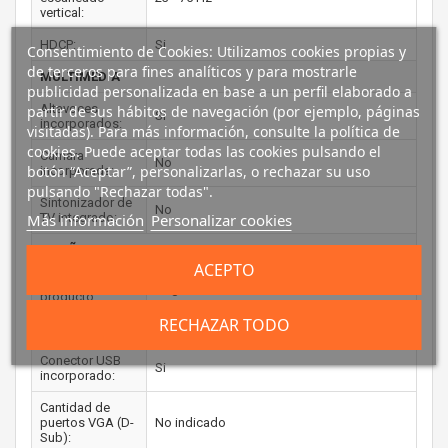
vertical:
HDCP:
Si
Consentimiento de Cookies: Utilizamos cookies propias y
de terceros para fines analíticos y para mostrarle
MULTIMEDIA
publicidad personalizada en base a un perfil elaborado a
Altavoces
partir de sus hábitos de navegación (por ejemplo, páginas
Si
incorporados:
visitadas). Para más información, consulte la política de
cookies. Puede aceptar todas las cookies pulsando el
Cámara
No
botón “Aceptar”, personalizarlas, o rechazar su uso
incorporada:
pulsando "Rechazar todas".
Sintonizador de
No
TV integrado:
Más información
Personalizar cookies
DISEÑO
ACEPTO
Color del
Negro
producto:
RECHAZAR TODO
PUERTOS E INTERFACES
Conector USB
Si
incorporado:
Cantidad de
puertos VGA (D-
No indicado
Sub):