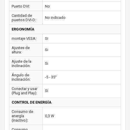
Puerto DVI:
No
Cantidad de
No indicado
puertos DVI-D:
ERGONOMÍA
montaje VESA:
Si
Ajustes de
Si
altura:
Ajuste de la
Si
inclinación:
Ángulo de
-5 - 35°
inclinación:
Conectar y usar
Si
(Plug and Play):
CONTROL DE ENERGÍA
Consumo de
energía
0,3 W
(inactivo):
Consumo