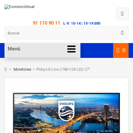
91 110 90 11
L-V: 10-14 | 15-19:00h
Menú
0
>
Monitores
>
Philips B Line 278B1/00 LED 27"