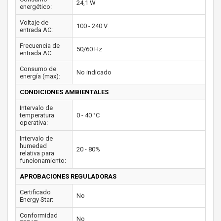
24,1 W
energético:
Voltaje de
100 - 240 V
entrada AC:
Frecuencia de
50/60 Hz
entrada AC:
Consumo de
No indicado
energía (max):
CONDICIONES AMBIENTALES
Intervalo de
temperatura
0 - 40 °C
operativa:
Intervalo de
humedad
20 - 80%
relativa para
funcionamiento:
APROBACIONES REGULADORAS
Certificado
No
Energy Star:
Conformidad
No