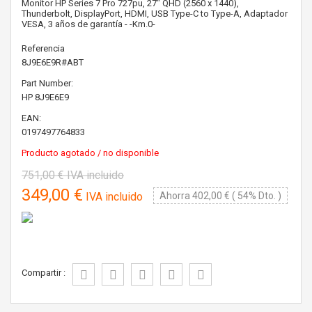
Monitor HP Series 7 Pro 727pu, 27" QHD (2560 x 1440),
Thunderbolt, DisplayPort, HDMI, USB Type-C to Type-A, Adaptador
VESA, 3 años de garantía - -Km.0-
Referencia
8J9E6E9R#ABT
Part Number:
HP
8J9E6E9
EAN:
0197497764833
Producto agotado / no disponible
751,00 €
IVA incluido
349,00 €
IVA incluido
Ahorra 402,00 € ( 54% Dto. )
Compartir :