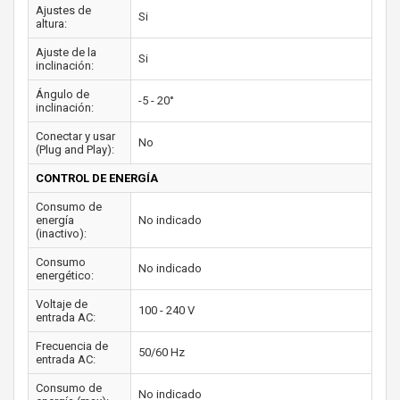
Ajustes de
Si
altura:
Ajuste de la
Si
inclinación:
Ángulo de
-5 - 20°
inclinación:
Conectar y usar
No
(Plug and Play):
CONTROL DE ENERGÍA
Consumo de
energía
No indicado
(inactivo):
Consumo
No indicado
energético:
Voltaje de
100 - 240 V
entrada AC:
Frecuencia de
50/60 Hz
entrada AC:
Consumo de
No indicado