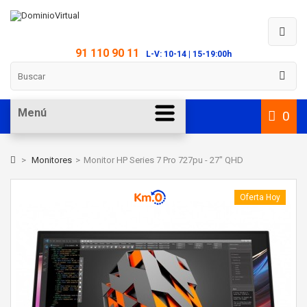
91 110 90 11
L-V: 10-14 | 15-19:00h
Menú
0
>
Monitores
>
Monitor HP Series 7 Pro 727pu - 27" QHD
Oferta Hoy