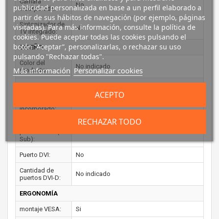
Cámara
No
publicidad personalizada en base a un perfil elaborado a
incorporada:
partir de sus hábitos de navegación (por ejemplo, páginas
Sintonizador de
visitadas). Para más información, consulte la política de
No
TV integrado:
cookies. Puede aceptar todas las cookies pulsando el
botón “Aceptar”, personalizarlas, o rechazar su uso
DISEÑO
pulsando "Rechazar todas".
Color del
No indicado
Más información
Personalizar cookies
producto:
PUERTOS E INTERFACES
ACEPTO
Conector USB
Si
incorporado:
RECHAZAR TODO
Cantidad de
puertos VGA (D-
No indicado
Sub):
Puerto DVI:
No
Cantidad de
No indicado
puertos DVI-D:
ERGONOMÍA
montaje VESA:
Si