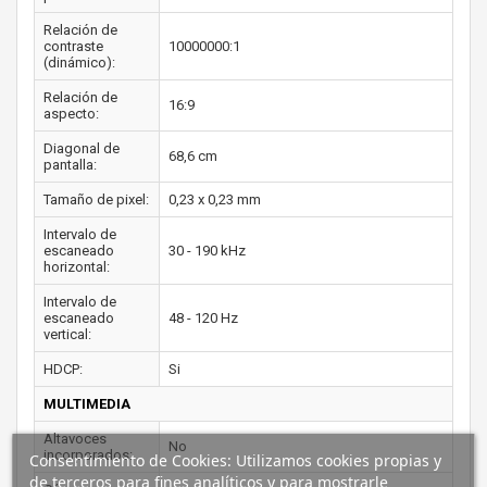
Relación de
contraste
10000000:1
(dinámico):
Relación de
16:9
aspecto:
Diagonal de
68,6 cm
pantalla:
Tamaño de pixel:
0,23 x 0,23 mm
Intervalo de
escaneado
30 - 190 kHz
horizontal:
Intervalo de
escaneado
48 - 120 Hz
vertical:
HDCP:
Si
MULTIMEDIA
Altavoces
No
incorporados:
Consentimiento de Cookies: Utilizamos cookies propias y
de terceros para fines analíticos y para mostrarle