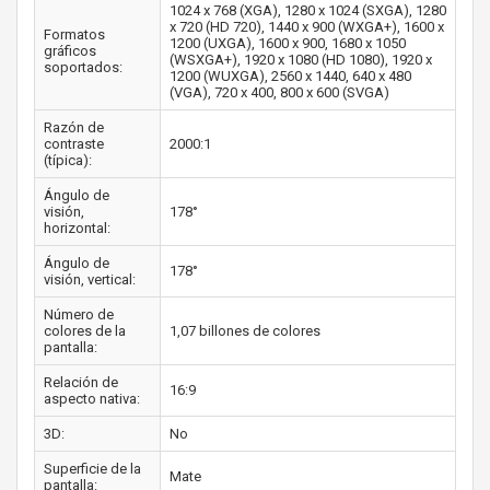
1024 x 768 (XGA), 1280 x 1024 (SXGA), 1280
x 720 (HD 720), 1440 x 900 (WXGA+), 1600 x
Formatos
1200 (UXGA), 1600 x 900, 1680 x 1050
gráficos
(WSXGA+), 1920 x 1080 (HD 1080), 1920 x
soportados:
1200 (WUXGA), 2560 x 1440, 640 x 480
(VGA), 720 x 400, 800 x 600 (SVGA)
Razón de
contraste
2000:1
(típica):
Ángulo de
visión,
178°
horizontal:
Ángulo de
178°
visión, vertical:
Número de
colores de la
1,07 billones de colores
pantalla:
Relación de
16:9
aspecto nativa:
3D:
No
Superficie de la
Mate
pantalla: