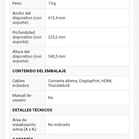
Peso:
7 kg
Ancho del
dispositivo (con
613,4 mm
soporte):
Profundidad
dispositivo (con
225,2 mm
soporte):
Altura del
dispositivo (con
540,5 mm
soporte):
CONTENIDO DEL EMBALAJE
Cables
Corriente alterna, DisplayPort, HDMI,
incluidos:
Thunderbolt
Manual de
No
usuario:
DETALLES TÉCNICOS
Área de
visualización
No indicado
activa (A x A):