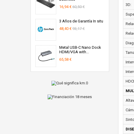
3D:
16,94 €
60,50 €
Super
3 Años de Garantía In situ
Rela
48,40 €
93,17 €
Rela
Diag
Metal USB-C Nano Dock
HDMI/VGA with...
Tama
65,58 €
Inte
Inter
HDC
MUL
Alta
Cáma
Sint
DIS