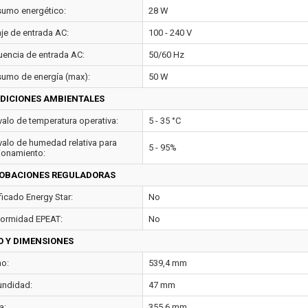
umo energético:
28 W
aje de entrada AC:
100 - 240 V
uencia de entrada AC:
50/60 Hz
umo de energía (max):
50 W
DICIONES AMBIENTALES
rvalo de temperatura operativa:
5 - 35 °C
rvalo de humedad relativa para
5 - 95%
ionamiento:
OBACIONES REGULADORAS
ficado Energy Star:
No
ormidad EPEAT:
No
O Y DIMENSIONES
o:
539,4 mm
undidad:
47 mm
a:
355,6 mm