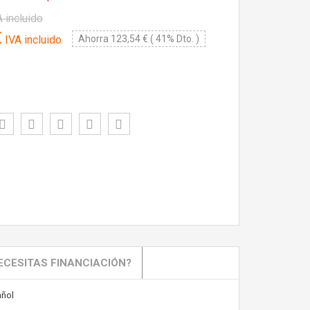
 incluido
€
IVA incluido
Ahorra 123,54 € ( 41% Dto. )
ECESITAS FINANCIACIÓN?
ñol