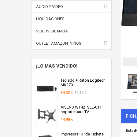
AUDIO Y VIDEO
LIQUIDACIONES
VIDEOVIGILANCIA
OUTLET AMAZON_NIÑOS
¡LO MÁS VENDIDO!
Teclado + Ratón Logitech
MK270
34,00 €
47,19 €
AISENS WT42TSLE-011
soporte para TV...
FICH
14,98 €
Estad
Impresora HP de Tickets