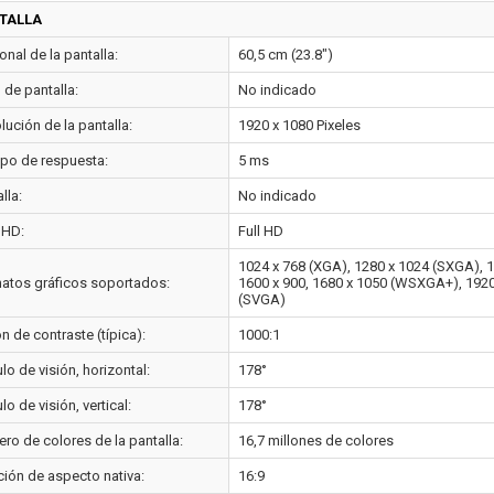
TALLA
nal de la pantalla:
60,5 cm (23.8")
o de pantalla:
No indicado
ución de la pantalla:
1920 x 1080 Pixeles
po de respuesta:
5 ms
lla:
No indicado
 HD:
Full HD
1024 x 768 (XGA), 1280 x 1024 (SXGA), 1
atos gráficos soportados:
1600 x 900, 1680 x 1050 (WSXGA+), 1920 
(SVGA)
n de contraste (típica):
1000:1
o de visión, horizontal:
178°
o de visión, vertical:
178°
ro de colores de la pantalla:
16,7 millones de colores
ción de aspecto nativa:
16:9