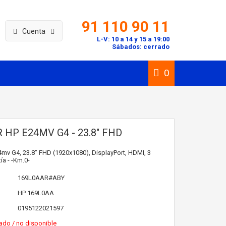
91 110 90 11
Cuenta
L-V: 10 a 14 y 15 a 19:00
Sábados: cerrado
0
HP E24MV G4 - 23.8" FHD
mv G4, 23.8" FHD (1920x1080), DisplayPort, HDMI, 3
ía - -Km.0-
169L0AAR#ABY
HP
169L0AA
0195122021597
ado / no disponible