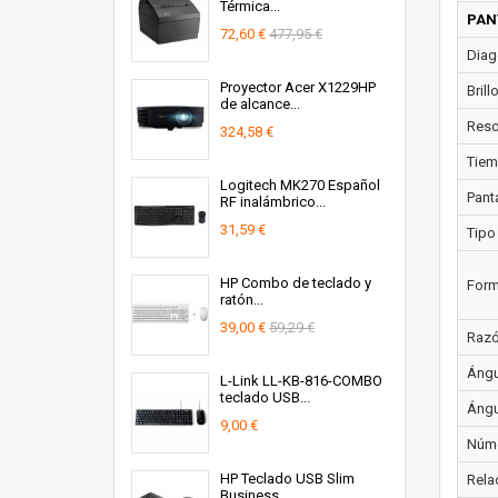
Térmica...
PAN
72,60 €
477,95 €
Diago
Proyector Acer X1229HP
Brill
de alcance...
Resol
324,58 €
Tiem
Logitech MK270 Español
Panta
RF inalámbrico...
31,59 €
Tipo
HP Combo de teclado y
Form
ratón...
39,00 €
59,29 €
Razó
Ángul
L-Link LL-KB-816-COMBO
teclado USB...
Ángul
9,00 €
Núme
HP Teclado USB Slim
Rela
Business