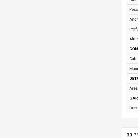
Peso
Anch
Prof
Altur
CON
Cabl
Manu
DET
Área 
GAR
Dura
30 P