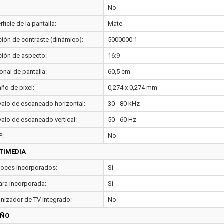
No
ficie de la pantalla:
Mate
ción de contraste (dinámico):
5000000:1
ción de aspecto:
16:9
onal de pantalla:
60,5 cm
ño de pixel:
0,274 x 0,274 mm
rvalo de escaneado horizontal:
30 - 80 kHz
valo de escaneado vertical:
50 - 60 Hz
P:
No
TIMEDIA
voces incorporados:
Si
ra incorporada:
Si
onizador de TV integrado:
No
EÑO