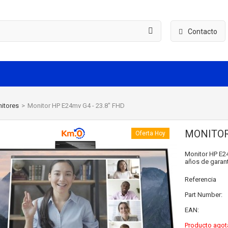
Contacto
itores
>
Monitor HP E24mv G4 - 23.8" FHD
MONITOR 
Oferta Hoy
Monitor HP E24
años de garant
Referencia
Part Number:
EAN:
Producto agot