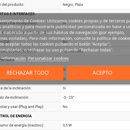
r del producto:
Negro, Plata
RTOS E INTERFACES
entimiento de Cookies: Utilizamos cookies propias y de terceros p
ctor USB incorporado:
Si
s analíticos y para mostrarle publicidad personalizada en base a u
il elaborado a partir de sus hábitos de navegación (por ejemplo,
idad de puertos VGA (D-Sub):
1
nas visitadas). Para más información, consulte la política de cookie
to DVI:
No
e aceptar todas las cookies pulsando el botón “Aceptar”,
onalizarlas, o rechazar su uso pulsando "Rechazar todas".
idad de puertos DVI-D:
No indicado
 información
Personalizar cookies
ONOMÍA
aje VESA:
Si
RECHAZAR TODO
ACEPTO
es de altura:
Si
e de la inclinación:
Si
lo de inclinación:
-5 - 23°
tar y usar (Plug and Play):
No
TROL DE ENERGÍA
umo de energía (inactivo):
0,5 W