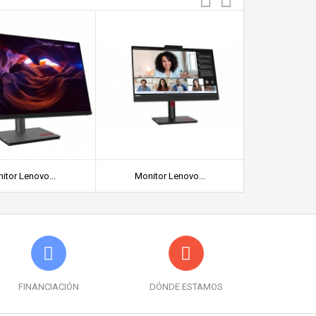
itor Lenovo...
Monitor Lenovo...
Lenovo Th
FINANCIACIÓN
DÓNDE ESTAMOS