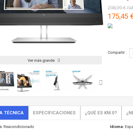
298,99 €
IVA
175,45 
Compartir :
Ver más grande
A TÉCNICA
ESPECIFICACIONES
¿QUÉ ES KM.0?
¿N
o:
Reacondicionado
Idioma:
Espa