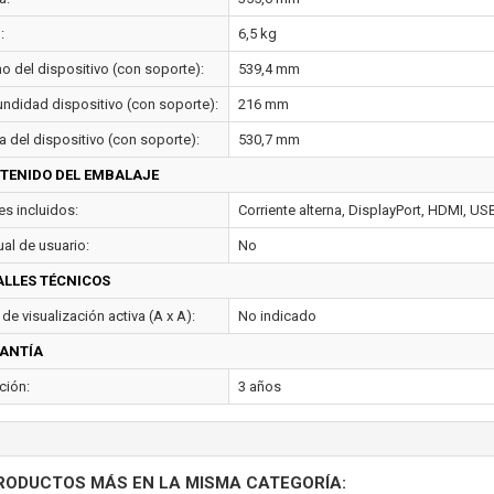
:
6,5 kg
o del dispositivo (con soporte):
539,4 mm
undidad dispositivo (con soporte):
216 mm
a del dispositivo (con soporte):
530,7 mm
TENIDO DEL EMBALAJE
es incluidos:
Corriente alterna, DisplayPort, HDMI, US
al de usuario:
No
ALLES TÉCNICOS
de visualización activa (A x A):
No indicado
ANTÍA
ción:
3 años
RODUCTOS MÁS EN LA MISMA CATEGORÍA: