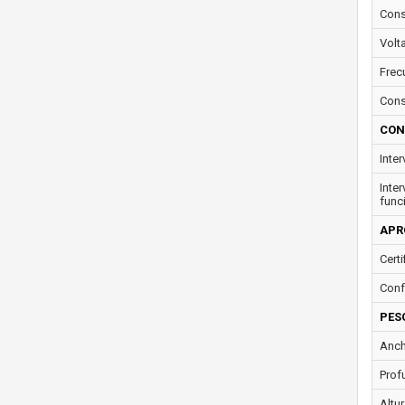
Cons
Volt
Frec
Cons
CON
Inte
Inte
func
APR
Certi
Conf
PES
Anch
Prof
Altur