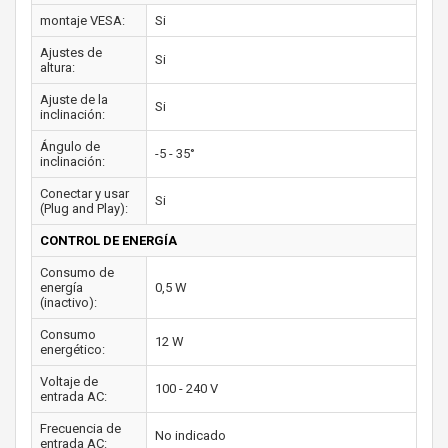
montaje VESA:
Si
Ajustes de
Si
altura:
Ajuste de la
Si
inclinación:
Ángulo de
-5 - 35°
inclinación:
Conectar y usar
Si
(Plug and Play):
CONTROL DE ENERGÍA
Consumo de
energía
0,5 W
(inactivo):
Consumo
12 W
energético:
Voltaje de
100 - 240 V
entrada AC:
Frecuencia de
No indicado
entrada AC: