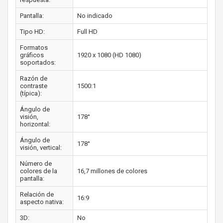
Pantalla:
No indicado
Tipo HD:
Full HD
Formatos
gráficos
1920 x 1080 (HD 1080)
soportados:
Razón de
contraste
1500:1
(típica):
Ángulo de
visión,
178°
horizontal:
Ángulo de
178°
visión, vertical:
Número de
colores de la
16,7 millones de colores
pantalla:
Relación de
16:9
aspecto nativa:
3D:
No