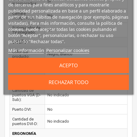
Si
incorporados:
de terceros para fines analíticos y para mostrarle
publicidad personalizada en base a un perfil elaborado a
Cámara
No
partir de sus hábitos de navegación (por ejemplo, páginas
incorporada:
visitadas). Para más información, consulte la política de
Sintonizador de
cookies. Puede aceptar todas las cookies pulsando el
No
TV integrado:
botón “Aceptar”, personalizarlas, o rechazar su uso
pulsando "Rechazar todas".
DISEÑO
Más información
Personalizar cookies
Color del
Negro, Blanco
producto:
ACEPTO
PUERTOS E INTERFACES
Conector USB
No
incorporado:
RECHAZAR TODO
Cantidad de
puertos VGA (D-
No indicado
Sub):
Puerto DVI:
No
Cantidad de
No indicado
puertos DVI-D:
ERGONOMÍA