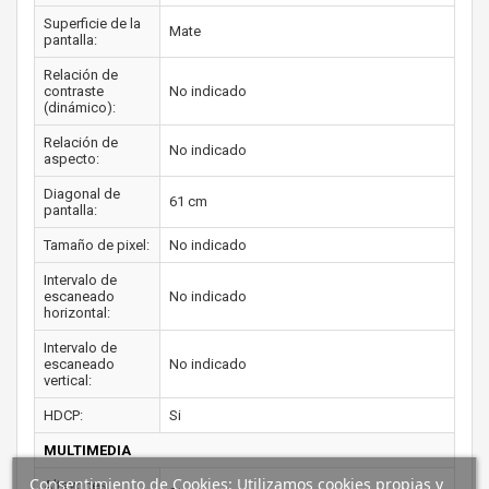
Superficie de la
Mate
pantalla:
Relación de
contraste
No indicado
(dinámico):
Relación de
No indicado
aspecto:
Diagonal de
61 cm
pantalla:
Tamaño de pixel:
No indicado
Intervalo de
escaneado
No indicado
horizontal:
Intervalo de
escaneado
No indicado
vertical:
HDCP:
Si
MULTIMEDIA
Consentimiento de Cookies: Utilizamos cookies propias y
Altavoces