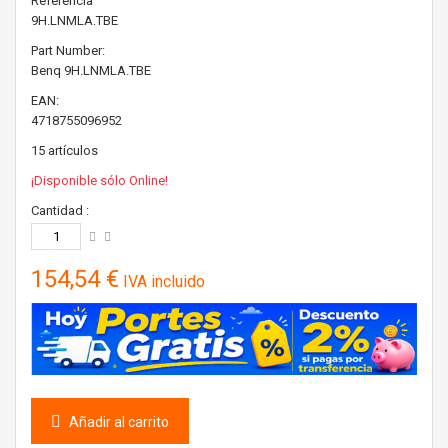
Referencia
9H.LNMLA.TBE
Part Number:
Benq
9H.LNMLA.TBE
EAN:
4718755096952
15
artículos
¡Disponible sólo Online!
Cantidad :
154,54 €
IVA incluido
Añadir al carrito