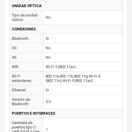
UNIDAD ÓPTICA
Tipo de unidad
No
óptica:
CONEXIONES
Bluetooth:
Si
3G:
No
4G:
No
Wifi:
Wi-Fi 5 (802.11ac)
Wi-Fi
802.11a,802.11b,802.11g,Wi-Fi 4
estándares:
(802.11n),Wi-Fi 5 (802.11ac)
Ethernet:
Si
Versión de
5.0
Bluetooth:
PUERTOS E INTERFACES
Cantidad de
puertos tipo C
1
USB 3.0 (3.1 Gen