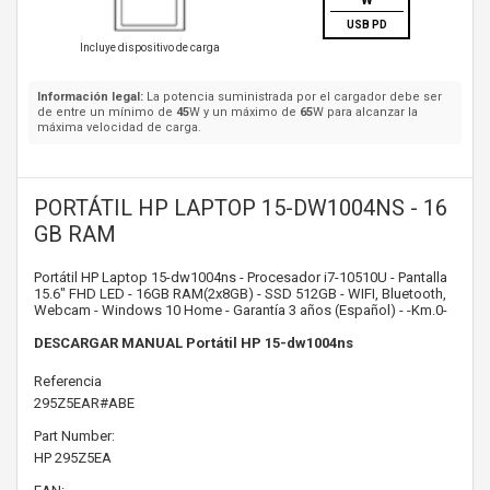
W
USB PD
Incluye dispositivo de carga
Información legal:
La potencia suministrada por el cargador debe ser
de entre un mínimo de
45
W y un máximo de
65
W para alcanzar la
máxima velocidad de carga.
PORTÁTIL HP LAPTOP 15-DW1004NS - 16
GB RAM
Portátil HP Laptop 15-dw1004ns - Procesador i7-10510U - Pantalla
15.6" FHD LED - 16GB RAM(2x8GB) - SSD 512GB - WIFI, Bluetooth,
Webcam - Windows 10 Home - Garantía 3 años (Español) - -Km.0-
DESCARGAR MANUAL Portátil HP 15-dw1004ns
Referencia
295Z5EAR#ABE
Part Number:
HP
295Z5EA