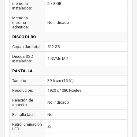
memoria
2 x 8 GB
instalados:
Memoria
máxima
No indicado
admitida:
DISCO DURO
Capacidad total:
512 GB
Discos SSD
1 NVMe M.2
instalados:
PANTALLA
Tamaño:
39,6 cm (15.6")
Resolución:
1920 x 1080 Pixeles
Relación de
No indicado
aspecto:
Pantalla táctil:
No
Retroiluminación
Si
LED: