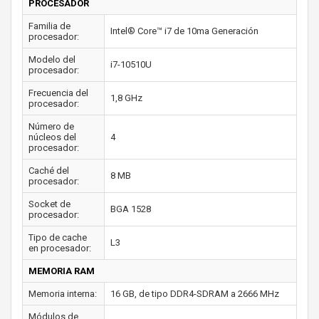
PROCESADOR
Familia de
Intel® Core™ i7 de 10ma Generación
procesador:
Modelo del
i7-10510U
procesador:
Frecuencia del
1,8 GHz
procesador:
Número de
núcleos del
4
procesador:
Caché del
8 MB
procesador:
Socket de
BGA 1528
procesador:
Tipo de cache
L3
en procesador:
MEMORIA RAM
Memoria interna:
16 GB, de tipo DDR4-SDRAM a 2666 MHz
Módulos de