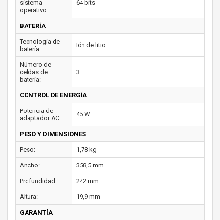
sistema
64 bits
operativo:
BATERÍA
Tecnología de
Ión de litio
batería:
Número de
celdas de
3
batería:
CONTROL DE ENERGÍA
Potencia de
45 W
adaptador AC:
PESO Y DIMENSIONES
Peso:
1,78 kg
Ancho:
358,5 mm
Profundidad:
242 mm
Altura:
19,9 mm
GARANTÍA