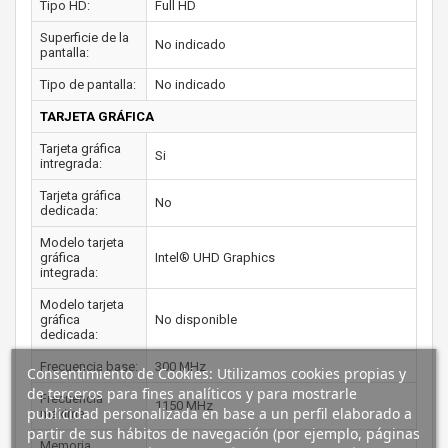
Tipo HD:
Full HD
Superficie de la
No indicado
pantalla:
Tipo de pantalla:
No indicado
TARJETA GRÁFICA
Tarjeta gráfica
Si
intregrada:
Tarjeta gráfica
No
dedicada:
Modelo tarjeta
gráfica
Intel® UHD Graphics
integrada:
Modelo tarjeta
gráfica
No disponible
dedicada:
Frecuencia base:
300 MHz
Consentimiento de Cookies: Utilizamos cookies propias y
de terceros para fines analíticos y para mostrarle
Frecuencia
1150 MHz
publicidad personalizada en base a un perfil elaborado a
máxima:
partir de sus hábitos de navegación (por ejemplo, páginas
Memoria