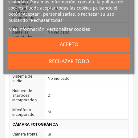
visitadas). Para más información, consulte la política de
máxima del
cookies. Puede aceptar todas las cookies pulsando el
adaptador de
32 GB
gráficos
botón “Aceptar”, personalizarlas, o rechazar su uso
incorporado:
pulsando "Rechazar todas".
Número de
Más información
Personalizar cookies
pantallas
No indicado
soportadas:
ACEPTO
Versión DirectX:
12.0
Versión OpenGL:
4.5
RECHAZAR TODO
AUDIO
Sistema de
No indicado
audio:
Número de
altavoces
2
incorporados:
Micrófono
Si
incorporado:
CÁMARA FOTOGRÁFICA
Cámara frontal:
Si