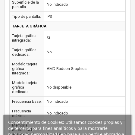
Superficie de la
No indicado
pantalla:
Tipo de pantalla:
IPS
TARJETA GRÁFICA
Tarjeta gráfica
Si
intregrada:
Tarjeta gráfica
No
dedicada:
Modelo tarjeta
gráfica
AMD Radeon Graphics
integrada:
Modelo tarjeta
gráfica
No disponible
dedicada:
Frecuencia base:
No indicado
Frecuencia
No indicado
máxima:
Consentimiento de Cookies: Utilizamos cookies propias y
Memoria
de terceros para fines analíticos y para mostrarle
máxima del
publicidad personalizada en base a un perfil elaborado a
adaptador de
No indicado