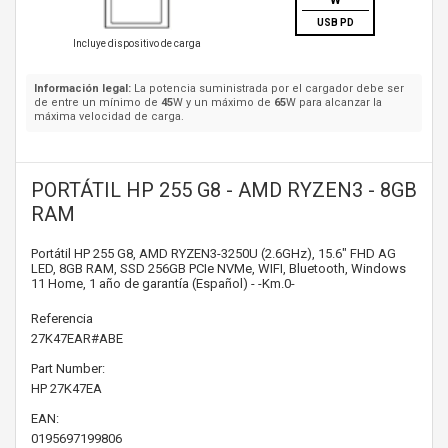
W
USB PD
Incluye dispositivo de carga
Información legal:
La potencia suministrada por el cargador debe ser
de entre un mínimo de
45
W y un máximo de
65
W para alcanzar la
máxima velocidad de carga.
PORTÁTIL HP 255 G8 - AMD RYZEN3 - 8GB
RAM
Portátil HP 255 G8, AMD RYZEN3-3250U (2.6GHz), 15.6" FHD AG
LED, 8GB RAM, SSD 256GB PCIe NVMe, WIFI, Bluetooth, Windows
11 Home, 1 año de garantía (Español) - -Km.0-
Referencia
27K47EAR#ABE
Part Number:
HP
27K47EA
EAN:
0195697199806