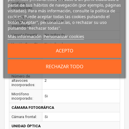
gráficos
partir de sus hábitos de navegación (por ejemplo, páginas
incorporado:
visitadas). Para más información, consulte la política de
cookies. Puede aceptar todas las cookies pulsando el
Número de
pantallas
No indicado
botón “Aceptar”, personalizarlas, o rechazar su uso
soportadas:
pulsando "Rechazar todas".
Versión DirectX:
No indicado
Más información
Personalizar cookies
Versión OpenGL:
No indicado
ACEPTO
AUDIO
Sistema de
No indicado
RECHAZAR TODO
audio:
Número de
altavoces
2
incorporados:
Micrófono
Si
incorporado:
CÁMARA FOTOGRÁFICA
Cámara frontal:
Si
UNIDAD ÓPTICA