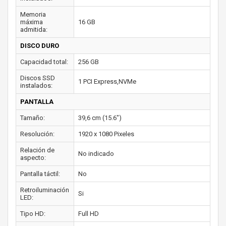
Memoria
máxima
16 GB
admitida:
DISCO DURO
Capacidad total:
256 GB
Discos SSD
1 PCI Express,NVMe
instalados:
PANTALLA
Tamaño:
39,6 cm (15.6")
Resolución:
1920 x 1080 Pixeles
Relación de
No indicado
aspecto:
Pantalla táctil:
No
Retroiluminación
Si
LED:
Tipo HD:
Full HD