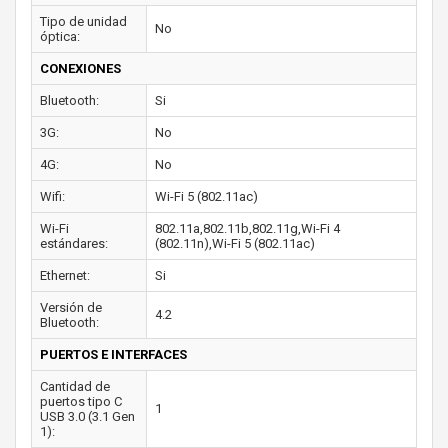
Tipo de unidad
No
óptica:
CONEXIONES
Bluetooth:
Si
3G:
No
4G:
No
Wifi:
Wi-Fi 5 (802.11ac)
Wi-Fi
802.11a,802.11b,802.11g,Wi-Fi 4
estándares:
(802.11n),Wi-Fi 5 (802.11ac)
Ethernet:
Si
Versión de
4.2
Bluetooth:
PUERTOS E INTERFACES
Cantidad de
puertos tipo C
1
USB 3.0 (3.1 Gen
1):