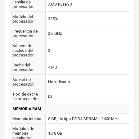
Familia de
AMD Ryzen 3
procesador:
Modelo del
3250U
procesador:
Frecuencia del
2,6 GHz
procesador:
Número de
núcleos del
2
procesador:
Caché del
4 MB
procesador:
Socket de
No indicado
procesador:
Tipo de cache
L3
en procesador:
MEMORIA RAM
Memoria interna:
8 GB, de tipo DDR4-SDRAM a 2400 MHz
Módulos de
memoria
1 x 8 GB
instalados: