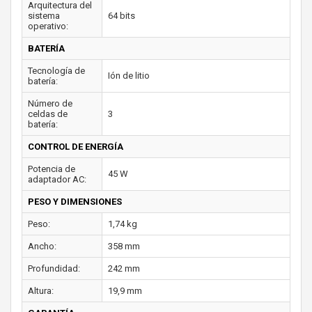
Arquitectura del
sistema
64 bits
operativo:
BATERÍA
Tecnología de
Ión de litio
batería:
Número de
celdas de
3
batería:
CONTROL DE ENERGÍA
Potencia de
45 W
adaptador AC:
PESO Y DIMENSIONES
Peso:
1,74 kg
Ancho:
358 mm
Profundidad:
242 mm
Altura:
19,9 mm