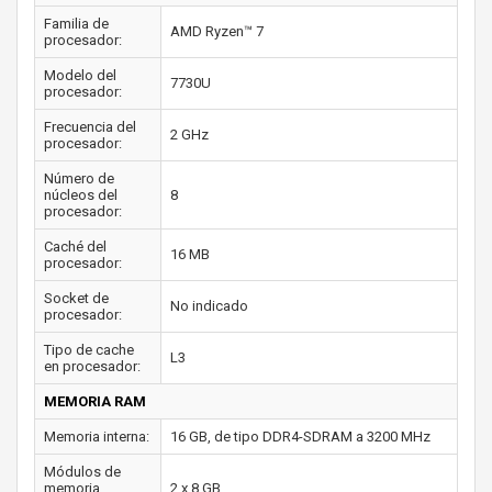
Familia de
AMD Ryzen™ 7
procesador:
Modelo del
7730U
procesador:
Frecuencia del
2 GHz
procesador:
Número de
núcleos del
8
procesador:
Caché del
16 MB
procesador:
Socket de
No indicado
procesador:
Tipo de cache
L3
en procesador:
MEMORIA RAM
Memoria interna:
16 GB, de tipo DDR4-SDRAM a 3200 MHz
Módulos de
memoria
2 x 8 GB