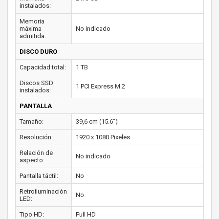
instalados:
Memoria
máxima
No indicado
admitida:
DISCO DURO
Capacidad total:
1 TB
Discos SSD
1 PCI Express M.2
instalados:
PANTALLA
Tamaño:
39,6 cm (15.6")
Resolución:
1920 x 1080 Pixeles
Relación de
No indicado
aspecto:
Pantalla táctil:
No
Retroiluminación
No
LED:
Tipo HD:
Full HD