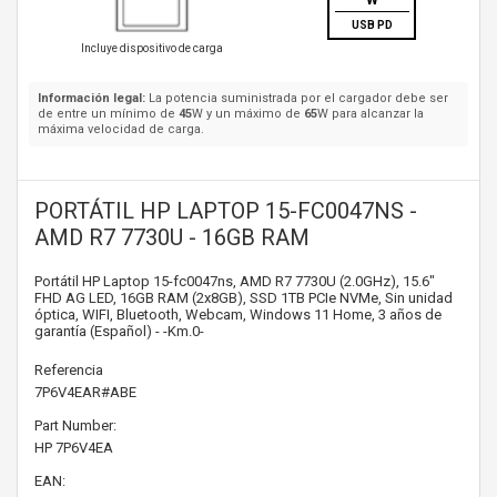
W
USB PD
Incluye dispositivo de carga
Información legal:
La potencia suministrada por el cargador debe ser
de entre un mínimo de
45
W y un máximo de
65
W para alcanzar la
máxima velocidad de carga.
PORTÁTIL HP LAPTOP 15-FC0047NS -
AMD R7 7730U - 16GB RAM
Portátil HP Laptop 15-fc0047ns, AMD R7 7730U (2.0GHz), 15.6"
FHD AG LED, 16GB RAM (2x8GB), SSD 1TB PCIe NVMe, Sin unidad
óptica, WIFI, Bluetooth, Webcam, Windows 11 Home, 3 años de
garantía (Español) - -Km.0-
Referencia
7P6V4EAR#ABE
Part Number:
HP
7P6V4EA
EAN: