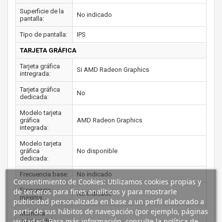
Superficie de la
No indicado
pantalla:
Tipo de pantalla:
IPS
TARJETA GRÁFICA
Tarjeta gráfica
Si AMD Radeon Graphics
intregrada:
Tarjeta gráfica
No
dedicada:
Modelo tarjeta
gráfica
AMD Radeon Graphics
integrada:
Modelo tarjeta
gráfica
No disponible
dedicada:
Frecuencia base:
No indicado
Consentimiento de Cookies: Utilizamos cookies propias y
Frecuencia
de terceros para fines analíticos y para mostrarle
No indicado
máxima:
publicidad personalizada en base a un perfil elaborado a
partir de sus hábitos de navegación (por ejemplo, páginas
Memoria
visitadas). Para más información, consulte la política de
máxima del