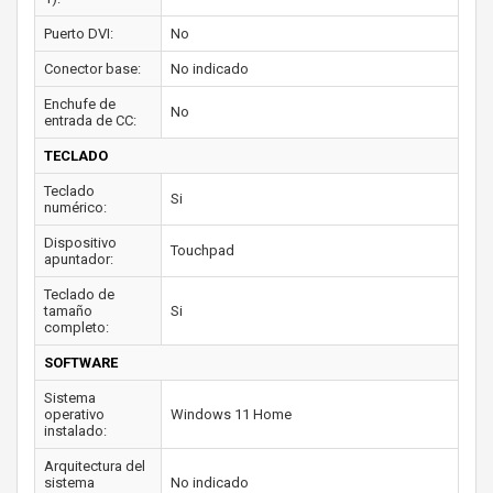
Puerto DVI:
No
Conector base:
No indicado
Enchufe de
No
entrada de CC:
TECLADO
Teclado
Si
numérico:
Dispositivo
Touchpad
apuntador:
Teclado de
tamaño
Si
completo:
SOFTWARE
Sistema
operativo
Windows 11 Home
instalado:
Arquitectura del
sistema
No indicado