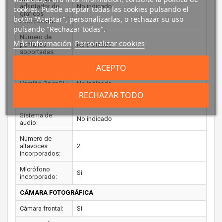
adaptador de
No indicado
cookies. Puede aceptar todas las cookies pulsando el
gráficos
botón “Aceptar”, personalizarlas, o rechazar su uso
incorporado:
pulsando "Rechazar todas".
Número de
Más información
Personalizar cookies
pantallas
No indicado
soportadas:
ACEPTO
Versión DirectX:
No indicado
Versión OpenGL:
No indicado
RECHAZAR TODO
AUDIO
Sistema de
No indicado
audio:
Número de
altavoces
2
incorporados:
Micrófono
Si
incorporado:
CÁMARA FOTOGRÁFICA
Cámara frontal:
Si