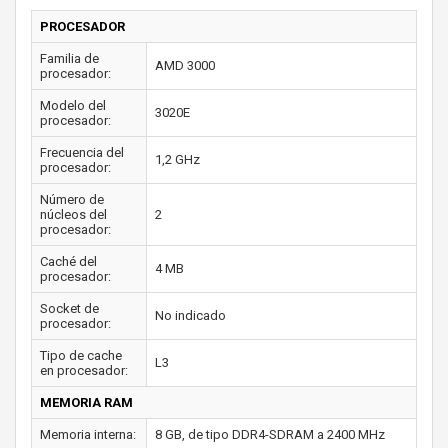
PROCESADOR
Familia de
AMD 3000
procesador:
Modelo del
3020E
procesador:
Frecuencia del
1,2 GHz
procesador:
Número de
núcleos del
2
procesador:
Caché del
4 MB
procesador:
Socket de
No indicado
procesador:
Tipo de cache
L3
en procesador:
MEMORIA RAM
Memoria interna:
8 GB, de tipo DDR4-SDRAM a 2400 MHz