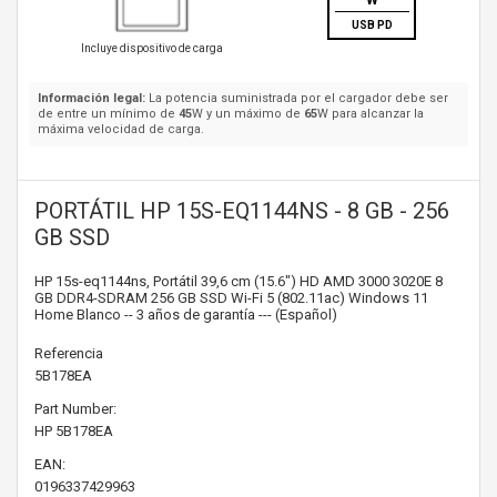
W
USB PD
Incluye dispositivo de carga
Información legal:
La potencia suministrada por el cargador debe ser
de entre un mínimo de
45
W y un máximo de
65
W para alcanzar la
máxima velocidad de carga.
PORTÁTIL HP 15S-EQ1144NS - 8 GB - 256
GB SSD
HP 15s-eq1144ns, Portátil 39,6 cm (15.6") HD AMD 3000 3020E 8
GB DDR4-SDRAM 256 GB SSD Wi-Fi 5 (802.11ac) Windows 11
Home Blanco -- 3 años de garantía --- (Español)
Referencia
5B178EA
Part Number:
HP
5B178EA
EAN:
0196337429963