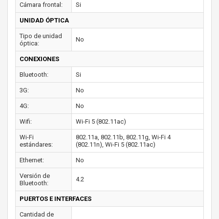
Cámara frontal:
Si
UNIDAD ÓPTICA
Tipo de unidad
No
óptica:
CONEXIONES
Bluetooth:
Si
3G:
No
4G:
No
Wifi:
Wi-Fi 5 (802.11ac)
Wi-Fi
802.11a, 802.11b, 802.11g, Wi-Fi 4
estándares:
(802.11n), Wi-Fi 5 (802.11ac)
Ethernet:
No
Versión de
4.2
Bluetooth:
PUERTOS E INTERFACES
Cantidad de