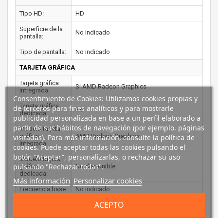
Tipo HD:
HD
Superficie de la
No indicado
pantalla:
Tipo de pantalla:
No indicado
TARJETA GRÁFICA
Tarjeta gráfica
Si AMD Radeon Graphics
intregrada:
Consentimiento de Cookies: Utilizamos cookies propias y
Tarjeta gráfica
de terceros para fines analíticos y para mostrarle
No
dedicada:
publicidad personalizada en base a un perfil elaborado a
partir de sus hábitos de navegación (por ejemplo, páginas
Modelo tarjeta
gráfica
AMD Radeon Graphics
visitadas). Para más información, consulte la política de
integrada:
cookies. Puede aceptar todas las cookies pulsando el
botón “Aceptar”, personalizarlas, o rechazar su uso
Modelo tarjeta
pulsando "Rechazar todas".
gráfica
No disponible
dedicada:
Más información
Personalizar cookies
Frecuencia base:
No indicado
ACEPTO
Frecuencia
No indicado
máxima: