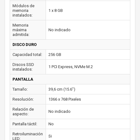
Módulos de
memoria
1 x 8 GB
instalados:
Memoria
máxima
No indicado
admitida:
DISCO DURO
Capacidad total:
256 GB
Discos SSD
1 PCI Express, NVMe M.2
instalados:
PANTALLA
Tamaño:
39,6 cm (15.6")
Resolución:
1366 x 768 Pixeles
Relación de
No indicado
aspecto:
Pantalla táctil:
No
Retroiluminación
Si
LED: