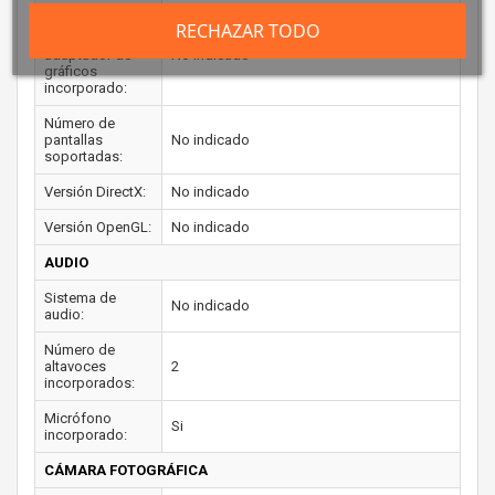
Memoria
RECHAZAR TODO
máxima del
adaptador de
No indicado
gráficos
incorporado:
Número de
pantallas
No indicado
soportadas:
Versión DirectX:
No indicado
Versión OpenGL:
No indicado
AUDIO
Sistema de
No indicado
audio:
Número de
altavoces
2
incorporados:
Micrófono
Si
incorporado:
CÁMARA FOTOGRÁFICA